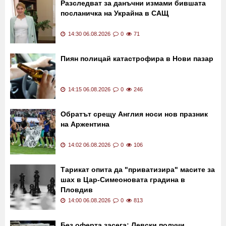
Разследват за данъчни измами бившата
посланичка на Украйна в САЩ
14:30 06.08.2026
0
71
Пиян полицай катастрофира в Нови пазар
14:15 06.08.2026
0
246
Обратът срещу Англия носи нов празник
на Аржентина
14:02 06.08.2026
0
106
Тарикат опита да "приватизира" масите за
шах в Цар-Симеоновата градина в
Пловдив
14:00 06.08.2026
0
813
Без оферта засега: Левски получи