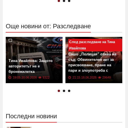
Още новини от: Разследване
След разследване на Тина
Ивайлова
Сашо „Полицая" отива на
съд: Обвинителен акт за
Тина Ивайлова: Защото
присвояване, пране на
авторитетът не е
пари и злоупотреба с
бронежилетка
доверие
19:05 20.06.2026
9322
21:15 18.06.2026
29649
Последни новини