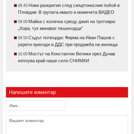
Нови разкрития след смъртоносния побой в
08:45
Пловдив: В групата имало и момичета ВИДЕО
Майка с количка срещу джип на тротоара:
09:00
„Хора, тук минават пешеходци"
Съдът потвърди: Фирма на Иван Пашов с
08:50
укрити приходи и ДДС при продажба на жилища
Мостът на Константин Велики през Дунав
10:00
изплува край наше село СНИМКИ
Напишете коментар