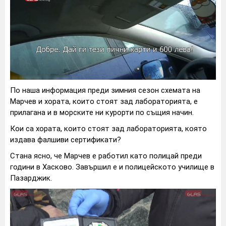
По наша информация преди зимния сезон схемата на
Марчев и хората, които стоят зад лабораторията, е
прилагана и в морските ни курорти по същия начин.
Кои са хората, които стоят зад лабораторията, която
издава фалшиви сертификати?
Стана ясно, че Марчев е работил като полицай преди
години в Хасково. Завършил е и полицейското училище в
Пазарджик.