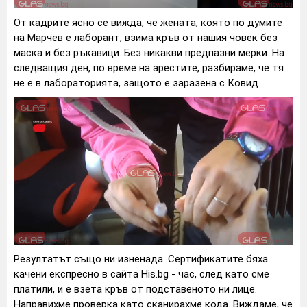
От кадрите ясно се вижда, че жената, която по думите
на Марчев е лаборант, взима кръв от нашия човек без
маска и без ръкавици. Без никакви предпазни мерки. На
следващия ден, по време на арестите, разбираме, че тя
не е в лабораторията, защото е заразена с Ковид
Резултатът също ни изненада. Сертификатите бяха
качени експресно в сайта His.bg - час, след като сме
платили, и е взета кръв от подставеното ни лице.
Направихме проверка като сканирахме кода. Виждаме, че