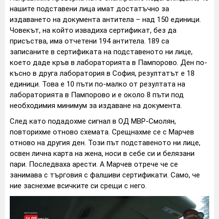
нашите подставени лица имат достатъчно за
издаването на документа антитела – над 150 единици.
Човекът, на който извадиха сертификат, без да
присъства, има отчетени 194 антитела. 189 са
записаните в сертификата на подставеното ни лице,
което даде кръв в лабораторията в Пампорово. Ден по-
късно в друга лаборатория в София, резултатът е 18
единици. Това е 10 пъти по-малко от резултата на
лабораторията в Пампорово и е около 8 пъти под
необходимия минимум за издаване на документа.
След като подадохме сигнал в ОД МВР-Смолян,
повторихме отново схемата. Срещнахме се с Марчев
отново на другия ден. Този път подставеното ни лице,
освен лична карта на жена, носи в себе си и белязани
пари. Последваха арести. А Марчев отрече че се
занимава с търговия с фалшиви сертификати. Само, че
ние заснехме всичките си срещи с него.