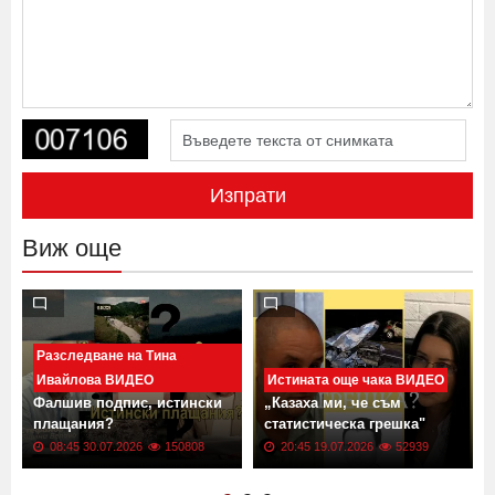
Изпрати
Виж още
Разследване на Тина
Ивайлова ВИДЕО
Истината още чака ВИДЕО
Фалшив подпис, истински
„Казаха ми, че съм
плащания?
статистическа грешка"
08:45 30.07.2026
150808
20:45 19.07.2026
52939