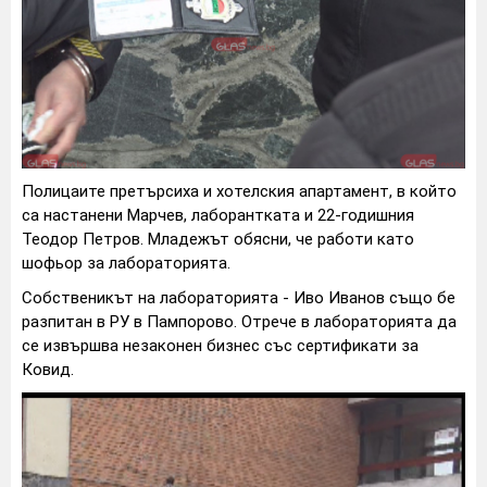
Полицаите претърсиха и хотелския апартамент, в който
са настанени Марчев, лаборантката и 22-годишния
Теодор Петров. Младежът обясни, че работи като
шофьор за лабораторията.
Собственикът на лабораторията - Иво Иванов също бе
разпитан в РУ в Пампорово. Отрече в лабораторията да
се извършва незаконен бизнес със сертификати за
Ковид.