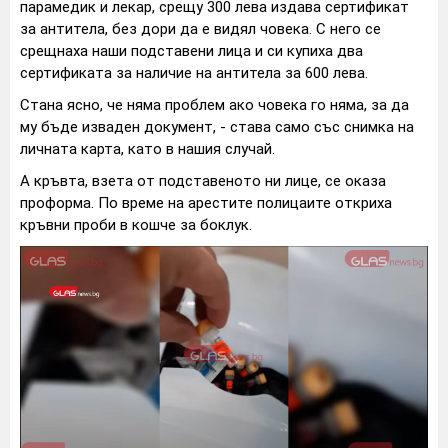
парамедик и лекар, срещу 300 лева издава сертификат
за антитела, без дори да е видял човека. С него се
срещнаха наши подставени лица и си купиха два
сертификата за наличие на антитела за 600 лева.
Стана ясно, че няма проблем ако човека го няма, за да
му бъде изваден документ, - става само със снимка на
личната карта, като в нашия случай.
А кръвта, взета от подставеното ни лице, се оказа
проформа. По време на арестите полицаите откриха
кръвни проби в кошче за боклук.