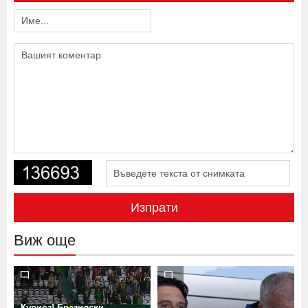
Изпрати
Виж още
Куриоз! Бразилски