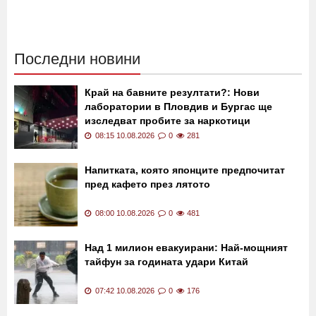
Последни новини
Край на бавните резултати?: Нови
лаборатории в Пловдив и Бургас ще
изследват пробите за наркотици
08:15 10.08.2026
0
281
Напитката, която японците предпочитат
пред кафето през лятото
08:00 10.08.2026
0
481
Над 1 милион евакуирани: Най-мощният
тайфун за годината удари Китай
07:42 10.08.2026
0
176