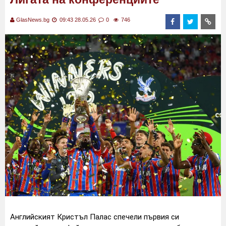
GlasNews.bg
09:43 28.05.26
0
746
Английският Кристъл Палас спечели първия си