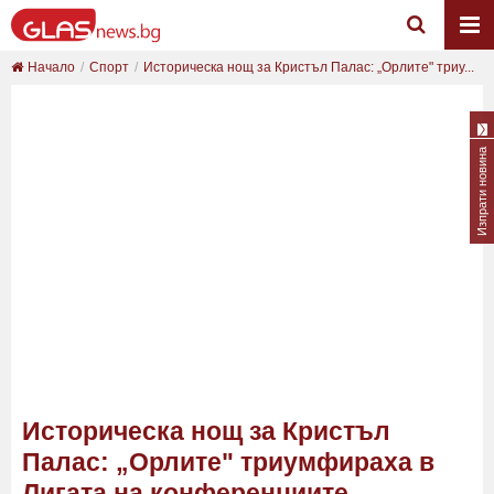
Начало
Спорт
Историческа нощ за Кристъл Палас: „Орлите" триу...
Изпрати новина
Историческа нощ за Кристъл
Палас: „Орлите" триумфираха в
Лигата на конференциите