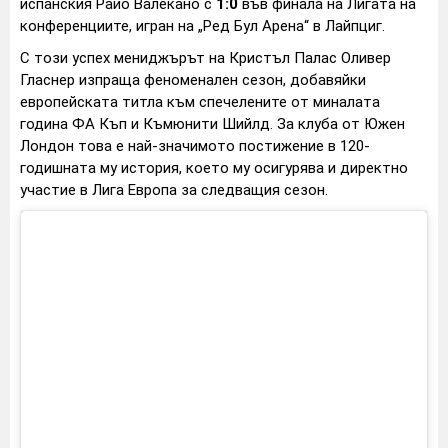
испанския Райо Валекано с
1:0
във финала на Лигата на
конференциите, игран на „Ред Бул Арена“ в Лайпциг.
С този успех мениджърът на Кристъл Палас Оливер
Гласнер изпраща феноменален сезон, добавяйки
европейската титла към спечелените от миналата
година ФА Къп и Къмюнити Шийлд. За клуба от Южен
Лондон това е най-значимото постижение в 120-
годишната му история, което му осигурява и директно
участие в Лига Европа за следващия сезон.