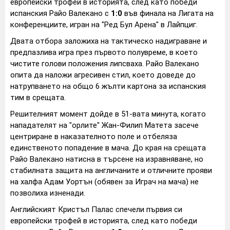
европейски трофей в историята, след като победи
испанския Райо Валекано с
1:0
във финала на Лигата на
конференциите, игран на "Ред Бул Арена" в Лайпциг.
Двата отбора заложиха на тактическо надиграване и
предпазлива игра през първото полувреме, в което
чистите голови положения липсваха. Райо Валекано
опита да наложи агресивен стил, което доведе до
натрупването на общо 6 жълти картона за испанския
тим в срещата.
Решителният момент дойде в 51-вата минута, когато
нападателят на "орлите" Жан-Филип Матета засече
центриране в наказателното поле и отбеляза
единственото попадение в мача. До края на срещата
Райо Валекано натисна в търсене на изравняване, но
стабилната защита на англичаните и отличните прояви
на халфа Адам Уортън (обявен за Играч на мача) не
позволиха изненади.
Английският Кристъл Палас спечели първия си
европейски трофей в историята, след като победи