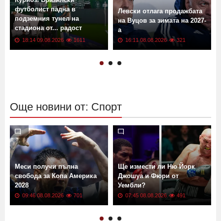
футболист падна в
Левски отлага продажбата
подземния тунел на
на Вуцов за зимата на 2027-
стадиона от... радост
а
ВИДЕО
18:14 09.08.2026
1611
16:11 08.08.2026
321
Още новини от: Спорт
Меси получи пълна
Ще измести ли Ню Йорк
свобода за Копа Америка
Джошуа и Фюри от
2028
Уембли?
09:46 08.08.2026
701
07:45 08.08.2026
491