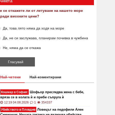
Анкета
е се откажете ли от летуване на нашето море
аради високите цени?
Да, това лято няма да ходя на море
Да, не си заслужава, планирам почивка в чужбина
Не, няма да се откажа
Най-четени
Най-коментирани
Шофьор преследва жена с бебе,
Кошмар в София:
вряза се в колата ѝ и преби съпруга ѝ
12:19 04.08.2026
1
354337
Ловецът на педофили Ален
Убийството в Пловдив
Симеонов: Нашата тактика не включва убийства