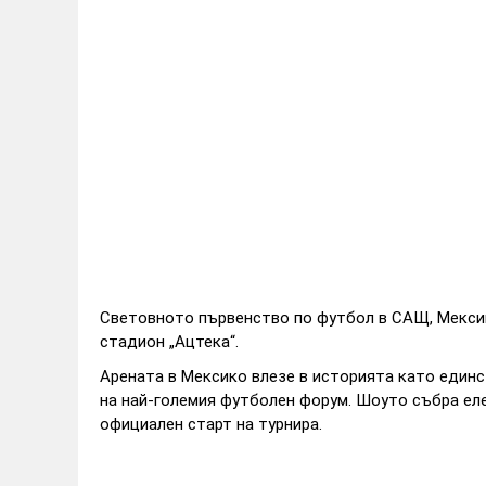
Световното първенство по футбол в САЩ, Мексик
стадион „Ацтека“.
Арената в Мексико влезе в историята като единс
на най-големия футболен форум. Шоуто събра ел
официален старт на турнира.