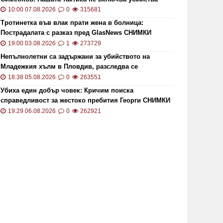
10:00 07.08.2026
0
315681
Тротинетка във влак прати жена в болница:
Пострадалата с разказ пред GlasNews СНИМКИ
19:00 03.08.2026
1
273729
Непълнолетни са задържани за убийството на
Младежкия хълм в Пловдив, разследва се
хомофобски мотив
18:38 05.08.2026
0
263551
Убиха един добър човек: Кричим поиска
справедливост за жестоко пребития Георги СНИМКИ
и ВИДЕО
19:29 06.08.2026
0
262921