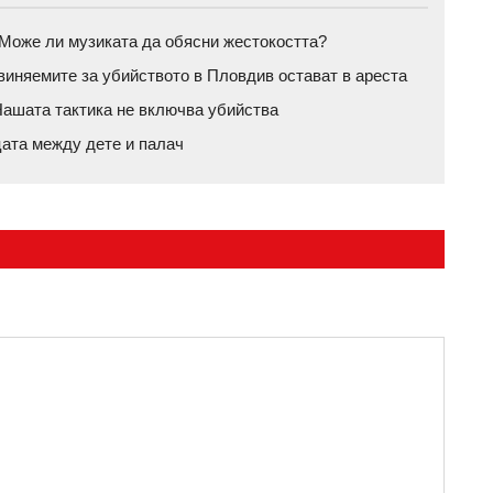
а: Може ли музиката да обясни жестокостта?
бвиняемите за убийството в Пловдив остават в ареста
ашата тактика не включва убийства
цата между дете и палач