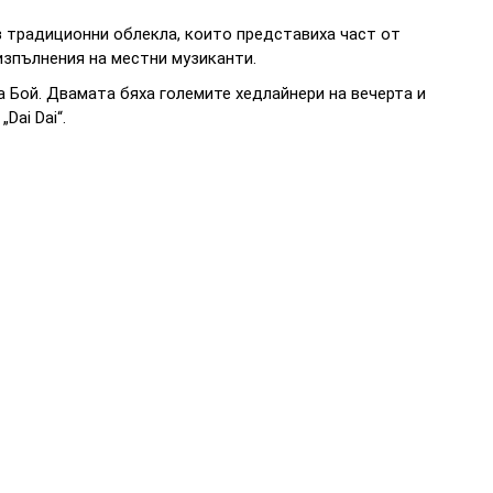
в традиционни облекла, които представиха част от
изпълнения на местни музиканти.
 Бой. Двамата бяха големите хедлайнери на вечерта и
Dai Dai“.