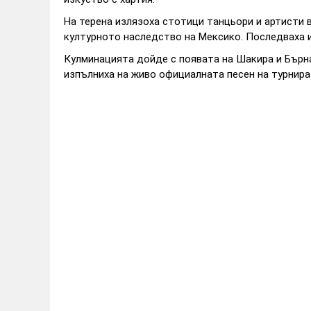
На терена излязоха стотици танцьори и артисти 
културното наследство на Мексико. Последваха 
Кулминацията дойде с появата на Шакира и Бърна
изпълниха на живо официалната песен на турнира „