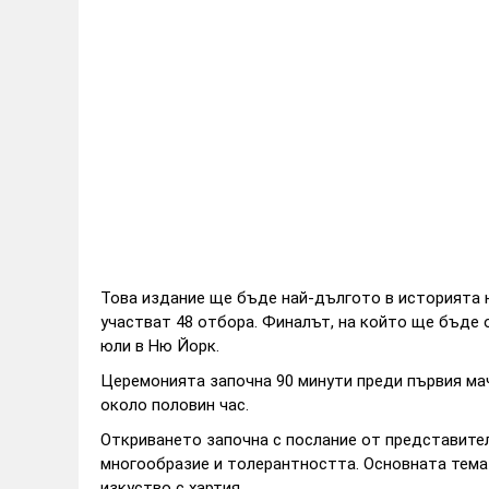
Това издание ще бъде най-дългото в историята н
участват 48 отбора. Финалът, на който ще бъде 
юли в Ню Йорк.
Церемонията започна 90 минути преди първия ма
около половин час.
Откриването започна с послание от представител
многообразие и толерантността. Основната тема
изкуство с хартия.