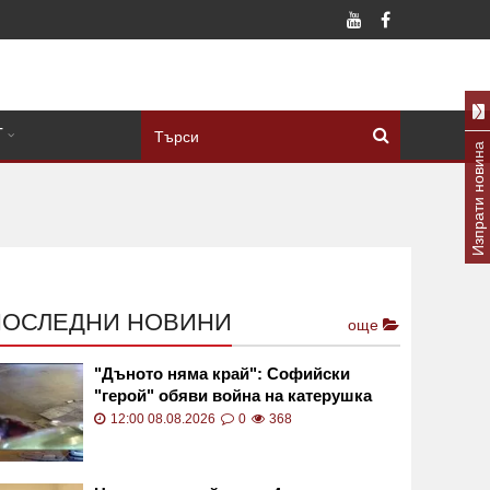
Т
Изпрати новина
ПОСЛЕДНИ НОВИНИ
още
"Дъното няма край": Софийски
"герой" обяви война на катерушка
ВИДЕО
12:00 08.08.2026
0
368