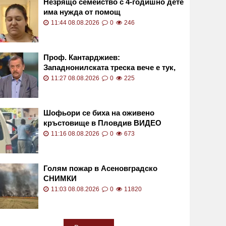
Незрящо семейство с 4-годишно дете
има нужда от помощ
11:44 08.08.2026
0
246
Проф. Кантарджиев:
Западнонилската треска вече е тук,
пазете се от комарите
11:27 08.08.2026
0
225
Шофьори се биха на оживено
кръстовище в Пловдив ВИДЕО
11:16 08.08.2026
0
673
Голям пожар в Асеновградско
СНИМКИ
11:03 08.08.2026
0
11820