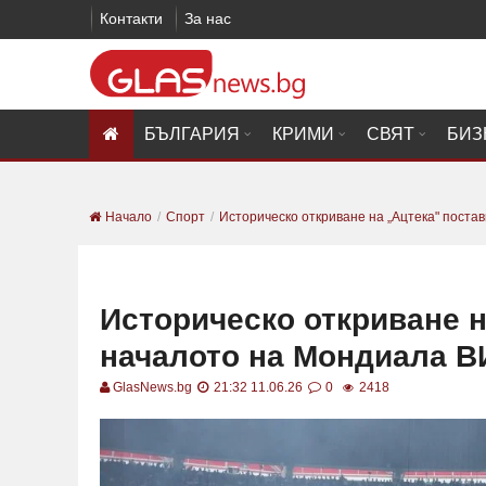
Контакти
За нас
БЪЛГАРИЯ
КРИМИ
СВЯТ
БИЗ
Начало
Спорт
Историческо откриване на „Ацтека" постави
Историческо откриване н
началото на Мондиала
GlasNews.bg
21:32 11.06.26
0
2418