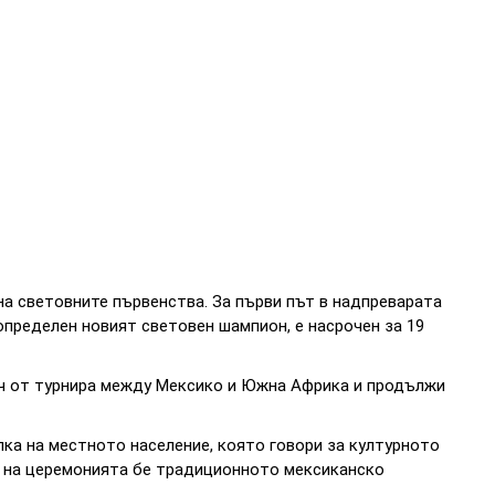
а световните първенства. За първи път в надпреварата
определен новият световен шампион, е насрочен за 19
ч от турнира между Мексико и Южна Африка и продължи
ка на местното население, която говори за културното
 на церемонията бе традиционното мексиканско