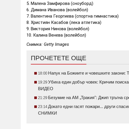
5. Малена Замфирова (сноуборд)
6. Димана Иванова (волейбол)
7. Валентина Георгиева (спортна гимнастика)
8. Християн Касабов (лека атлетика)
9. Виктория Нинова (волейбол)
10. Калина Венева (волейбол)
Снимка: Getty Images
ПРОЧЕТЕТЕ ОЩЕ
Напук на Божиите и човешките закони: Т
18:00
Убиха един добър човек: Кричим поиск
19:29
ВИДЕО
Безумие на АМ „Тракия": Джип тръгна 
21:29
Докато едни гасят пожари... други спаси
23:14
СНИМКИ