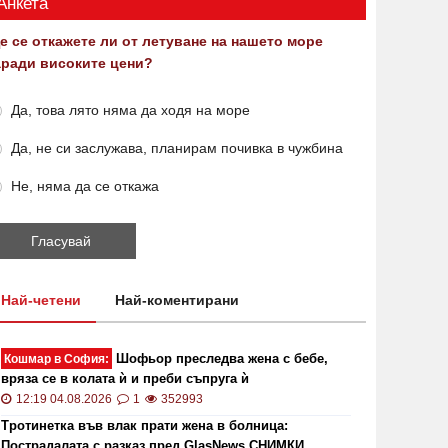
Анкета
е се откажете ли от летуване на нашето море
аради високите цени?
Да, това лято няма да ходя на море
Да, не си заслужава, планирам почивка в чужбина
Не, няма да се откажа
Най-четени
Най-коментирани
Шофьор преследва жена с бебе,
Кошмар в София:
вряза се в колата ѝ и преби съпруга ѝ
12:19 04.08.2026
1
352993
Тротинетка във влак прати жена в болница:
Пострадалата с разказ пред GlasNews СНИМКИ