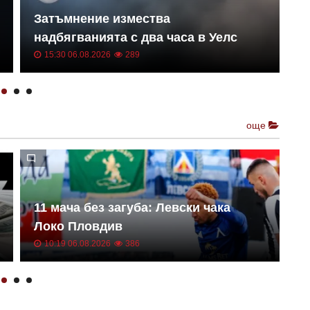
Затъмнение измества
О
надбягванията с два часа в Уелс
п
15:30 06.08.2026
289
още
11 мача без загуба: Левски чака
№
Локо Пловдив
ч
10:19 06.08.2026
386