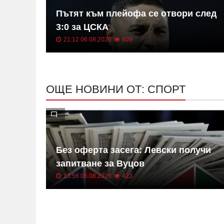
нов
Пътят към плейофа се отвори след
3:0 за ЦСКА
21:12 06.08.2026
609
ОЩЕ НОВИНИ ОТ: СПОРТ
р още
Без оферта засега: Левски получи
запитване за Вуцов
13:56 06.08.2026
423