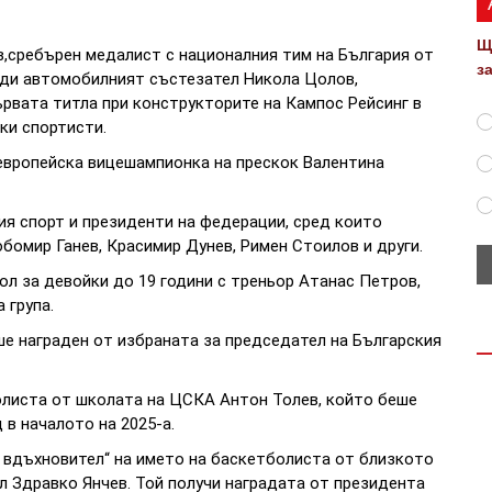
Щ
,сребърен медалист с националния тим на България от
з
еди автомобилният състезател Никола Цолов,
ървата титла при конструкторите на Кампос Рейсинг в
ки спортисти.
европейска вицешампионка на прескок Валентина
я спорт и президенти на федерации, сред които
бомир Ганев, Красимир Дунев, Римен Стоилов и други.
ол за девойки до 19 години с треньор Атанас Петров,
 група.
ше награден от избраната за председател на Българския
олиста от школата на ЦСКА Антон Толев, който беше
в началото на 2025-а.
 вдъхновител“ на името на баскетболиста от близкото
л Здравко Янчев. Той получи наградата от президента