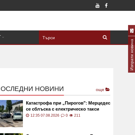
Т
Изпрати новина
ПОСЛЕДНИ НОВИНИ
още
Катастрофа при „Пирогов": Мерцедес
се сблъска с електрическо такси
СНИМКИ
12:35 07.08.2026
0
211