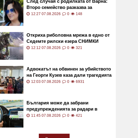
След случая с родилката от Варна:
Второ семейство разказва за
бременност с трагичен край
12:27 07.08.2026
0
148
Откриха риболовна мрежа в едно от
Седемте рилски езера СНИМКИ
12:12 07.08.2026
0
321
Адвокатът на обвинен за убийството
на Георги Кузев каза дали трагедията
е била планирана
12:03 07.08.2026
0
6931
България може да забрани
предупрежденията за радари в
навигационните приложения
11:45 07.08.2026
0
421