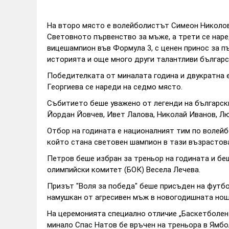
На второ място е волейболистът Симеон Николов
Световното първенство за мъже, а трети се нар
вицешампион във Формула 3, с ценен принос за п
историята и още много други талантливи българс
Победителката от миналата година и двукратна 
Георгиева се нареди на седмо място.
Събитието беше уважено от легенди на български
Йордан Йовчев, Ивет Лалова, Николай Иванов, Лю
Отбор на годината е националният тим по волейб
който стана световен шампион в тази възрастова
Петров беше избран за треньор на годината и бе
олимпийски комитет (БОК) Весела Лечева.
Призът "Воля за победа" беше присъден на футб
намушкан от агресивен мъж в новогодишната нощ 
На церемонията специално отличие „Баскетболен
минало Спас Натов бе връчен на треньора в Ямбо