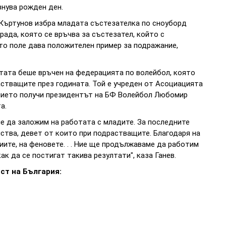
знува рожден ден.
Къртунов избра младата състезателка по сноуборд
рада, която се връчва за състезател, който с
то поле дава положителен пример за подражание,
етата беше връчен на федерацията по волейбол, която
астващите през годината. Той е учреден от Асоциацията
ичието получи президентът на БФ Волейбол Любомир
а.
е да заложим на работата с младите. За последните
ства, девет от които при подрастващите. Благодаря на
иите, на феновете. . . Ние ще продължаваме да работим
к да се постигат такива резултати", каза Ганев.
ст на България: