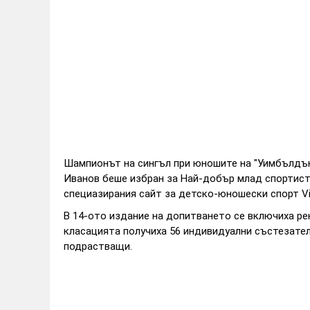
Шампионът на сингъл при юношите на "Уимбълдън
Иванов беше избран за Най-добър млад спортист 
специазирания сайт за детско-юношески спорт Vi
В 14-ото издание на допитването се включиха ре
класацията получиха 56 индивидуални състезател
подрастващи.