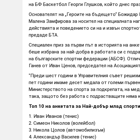
на БФ Баскетбол Георги Глушков, който днес пра
Основателят на „Героите на бъдещето“ Божидар 
Малена Замфирова за носител на специалната наг
действията и поведението си на и извън спортно
предаде БТА.
Специален приз за първи път в историята на анк
беше избрана за най-добра в работата си с подр
на българските спортни федерации (АБСФ). Отл
Ганев от Иван Ценов, председател на Асоциацият
"Преди шест години в Управителния съвет решихм
пет години имаме десет медала от големи първен
Министерството на спорта за подкрепата, на мед
така, защото без работа с подрастващите няма ка
Топ 10 на анкетата за Най-добър млад спорти
1. Иван Иванов (тенис)
2. Симеон Николов (волейбол)
3. Никола Цолов (автомобилизъм)
4. Александър Василев (тенис)