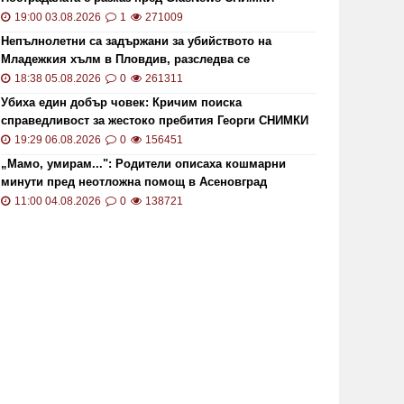
19:00 03.08.2026
1
271009
Непълнолетни са задържани за убийството на
Младежкия хълм в Пловдив, разследва се
хомофобски мотив
18:38 05.08.2026
0
261311
Убиха един добър човек: Кричим поиска
справедливост за жестоко пребития Георги СНИМКИ
и ВИДЕО
19:29 06.08.2026
0
156451
„Мамо, умирам...": Родители описаха кошмарни
минути пред неотложна помощ в Асеновград
11:00 04.08.2026
0
138721