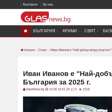
Контакти
За нас
БЪЛГАРИЯ
КРИМИ
СВЯТ
БИЗ
Начало
Спорт
Иван Иванов е "Най-добър млад спортист" н
Иван Иванов е "Най-добъ
България за 2025 г.
GlasNews.bg
14:30 10.01.26
0
2318