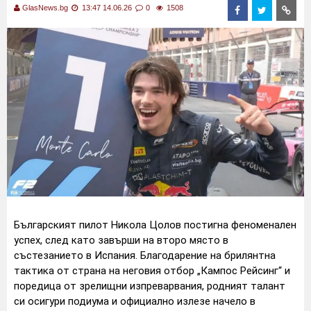
GlasNews.bg
13:47 14.06.26
0
1508
Българският пилот Никола Цолов постигна феноменален
успех, след като завърши на второ място в
състезанието в Испания. Благодарение на брилянтна
тактика от страна на неговия отбор „Кампос Рейсинг“ и
поредица от зрелищни изпреварвания, родният талант
си осигури подиума и официално излезе начело в