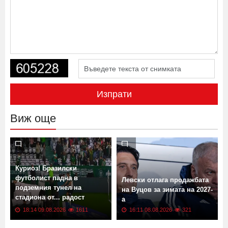
Изпрати
Виж още
Куриоз! Бразилски
футболист падна в
Левски отлага продажбата
подземния тунел на
на Вуцов за зимата на 2027-
стадиона от... радост
а
ВИДЕО
18:14 09.08.2026
1611
16:11 08.08.2026
321