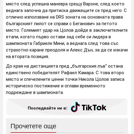
място след успешна маневра срещу Вароне, след което
веднага започна да притиска движещите се пред него. С
отлично използване на DRS зоната на основната права
българският пилот се справи с Беганович за петото
място. Големият удар на Цолов дойде в заключителните
етапи, когато първо остави зад себе си лидера в
шампионата Габриеле Мини, а веднага след това със
страхотно каране преодоля и Алекс Дън, за да се изкачи
на втората позиция.
До края на дистанцията пред „българския лъв“ остана
единствено победителят Рафаел Камара. С това второ
място и спечелените ценни точки Никола Цолов записа
историческо постижение и оглави временното
подреждане в шампионата.
Последвайте ни в:
Прочетете още