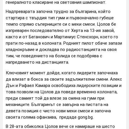
генералното класиране на световния шампионат.
Надпреварата започна трудно за българина, който
стартира с твърдия тип гуми и първоначално губеше
темпо спрямо съперниците си с меки смеси. Цолов бе
изпреварен последователно от Херта на 13-ия завой,
както и от Беганович и Мартиниус Стенсхорн, което го
прати по-назад в колоната. Родният пилот обаче запази
хладнокръвие и докладва по радиостанцията на своя
тим, че поведението на болида се подобрява с
напредването на дистанцията.
Ключовият момент дойде, когато лидерите започнаха
да влизат в бокса за своите задължителни смени. Алекс
Дън и Рафаел Камара освободиха лидерските позиции и
това позволи на Цолов да поведе временно колоната,
преди самият той да влезе за смяна на гуми при
механиците. Българинът се завърна на пистата на
девета позиция с чисто нови меки смеси и започна
своята голяма офанзива, предаде gong.bg.
В 28-ата обиколка Цолов вече се намираше на шесто