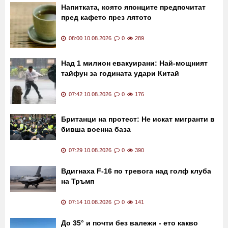
Напитката, която японците предпочитат
пред кафето през лятото
08:00 10.08.2026
0
289
Над 1 милион евакуирани: Най-мощният
тайфун за годината удари Китай
07:42 10.08.2026
0
176
Британци на протест: Не искат мигранти в
бивша военна база
07:29 10.08.2026
0
390
Вдигнаха F-16 по тревога над голф клуба
на Тръмп
07:14 10.08.2026
0
141
До 35° и почти без валежи - ето какво