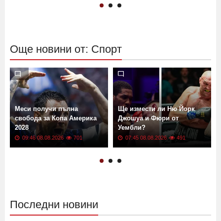
Още новини от: Спорт
Меси получи пълна
Ще измести ли Ню Йорк
свобода за Копа Америка
Джошуа и Фюри от
2028
Уембли?
09:46 08.08.2026
701
07:45 08.08.2026
491
Последни новини