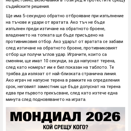
съдийските решения.
Ще има 5-секундно обратно отброяване при изпълнение
на тъчове и удари от вратата. Ако тъч не бъде
изпълнен преди изтичане на обратното броене,
владението на топката ще бъде присъдено на
противниковия отбор. Ако ударът от вратата се забави
след изтичане на обратното броене, противниковият
отбор ще получи ъглов удар. Играчите, които са
сменяни, ще имат 10 секунди, за да напуснат терена,
след като номерът им е бил показан на таблото. Те
трябва да излязат от най-близката странична линия.
Ако играч не напусне терена в рамките на определения
срок, неговият заместник ще бъде допуснат на терена
едва при първото прекъсване, след като изтече една
минута след подновяването на играта.