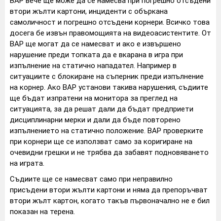
ВАР вече ще може да се намесва при погрешно отсъдени
втори жълти картони, инциденти с объркана
самоличност и погрешно отсъдени корнери. Всичко това
досега бе извън правомощията на видеоасистентите. От
ВАР ще могат да се намесват и ако е извършено
нарушение преди топката да е вкарана в игра при
изпълнение на статично нападател. Например в
ситуациите с блокиране на съперник преди изпълнение
на корнер. Ако ВАР установи такива нарушения, съдиите
ще бъдат изпратени на монитора за преглед на
ситуацията, за да решат дали да бъдат предприети
дисциплинарни мерки и дали да бъде повторено
изпълнението на статично положение. ВАР проверките
при корнери ще се използват само за коригиране на
очевидни грешки и не трябва да забавят подновяването
на играта.
Съдиите ще се намесват само при неправилно
присъдени втори жълти картони и няма да препоръчват
втори жълт картон, когато такъв първоначално не е бил
показан на терена.