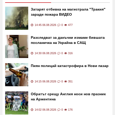
Затарят отбивка на магистрала "Тракия"
заради пожара ВИДЕО
14:45 06.08.2026
0
477
Разследват за данъчни измами бившата
посланичка на Украйна в САЩ
14:30 06.08.2026
0
316
Пиян полицай катастрофира в Нови пазар
14:15 06.08.2026
0
351
Обратът срещу Англия носи нов празник
на Аржентина
14:02 06.08.2026
0
176