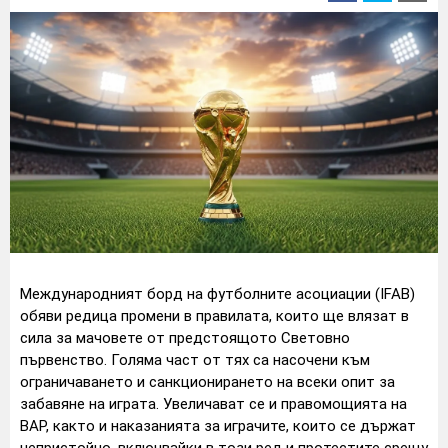
Международният борд на футболните асоциации (IFAB)
обяви редица промени в правилата, които ще влязат в
сила за мачовете от предстоящото Световно
първенство. Голяма част от тях са насочени към
ограничаването и санкционирането на всеки опит за
забавяне на играта. Увеличават се и правомощията на
ВАР, както и наказанията за играчите, които се държат
непристойно, включвайки в този ред и протестите срещу