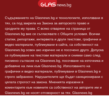
Съдържанието на Glasnews.bg и технологиите, използвани в
тях, са под закрила на Закона за авторското право и
сродните му права. С всяко отваряне на страница от
Glasnews.bg вие се съгласявате с Общите условия. Всички
статии, репортажи, интервюта и други текстови, графични и
видео материали, публикувани в сайта, са собственост на
Glasnews.bg освен ако изрично не е посочено друго. Допуска
се публикуване на текстови материали и снимки само след
писмено съгласие на Glasnews.bg, посочване на източника и
добавяне на линк към Glasnews.bg. Използването на
графични и видео материали, публикувани в Glasnews.bg е
строго забранено. Нарушителите ще бъдат санкционирани с
цялата строгост на закона. Мненията изразени в
коментарите към новините са собственост на авторите им и
Glasnews.bg не носят отговорност за тях. Glasnews.bg
спазват Етичния кодекс на българските медии.