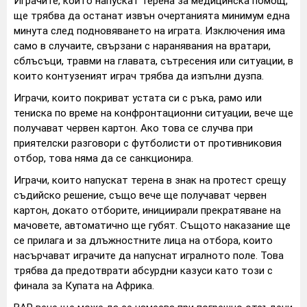
Играчите, които напускат терена за медицинска помощ,
ще трябва да останат извън очертанията минимум една
минута след подновяването на играта. Изключения има
само в случаите, свързани с наранявания на вратари,
сблъсъци, травми на главата, сътресения или ситуации, в
които контузеният играч трябва да изпълни дузпа.
Играчи, които покриват устата си с ръка, рамо или
тениска по време на конфронтационни ситуации, вече ще
получават червен картон. Ако това се случва при
приятелски разговори с футболисти от противниковия
отбор, това няма да се санкционира.
Играчи, които напускат терена в знак на протест срещу
съдийско решение, също вече ще получават червен
картон, докато отборите, инициирали прекратяване на
мачовете, автоматично ще губят. Същото наказание ще
се прилага и за длъжностните лица на отбора, които
насърчават играчите да напуснат игралното поле. Това
трябва да предотврати абсурдни казуси като този с
финала за Купата на Африка.