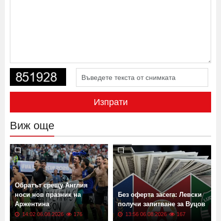
Изпрати
Виж още
Обратът срещу Англия
носи нов празник на
Без оферта засега: Левски
Аржентина
получи запитване за Вуцов
14:02 06.08.2026
176
13:56 06.08.2026
167