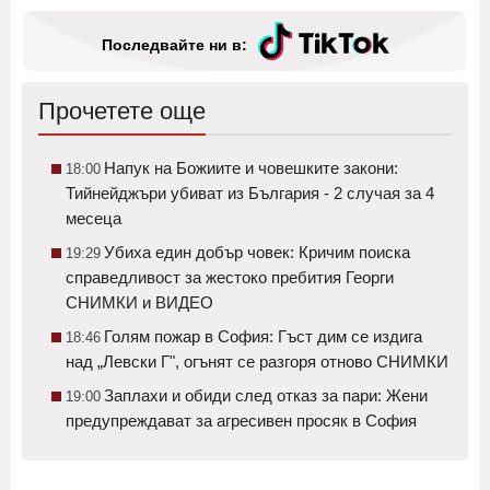
Последвайте ни в:
Прочетете още
Напук на Божиите и човешките закони:
18:00
Тийнейджъри убиват из България - 2 случая за 4
месеца
Убиха един добър човек: Кричим поиска
19:29
справедливост за жестоко пребития Георги
СНИМКИ и ВИДЕО
Голям пожар в София: Гъст дим се издига
18:46
над „Левски Г", огънят се разгоря отново СНИМКИ
Заплахи и обиди след отказ за пари: Жени
19:00
предупреждават за агресивен просяк в София