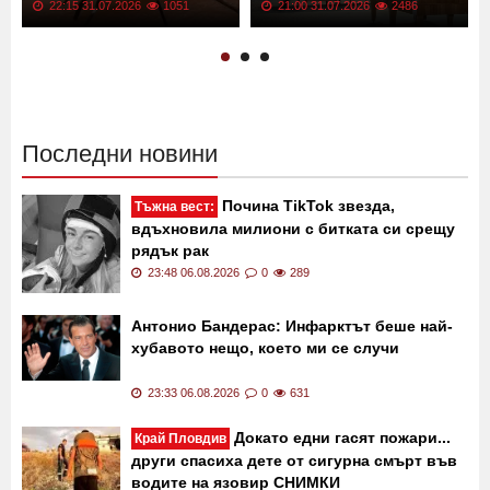
22:15 31.07.2026
1051
21:00 31.07.2026
2486
Последни новини
Почина TikTok звезда,
Тъжна вест:
вдъхновила милиони с битката си срещу
рядък рак
23:48 06.08.2026
0
289
Антонио Бандерас: Инфарктът беше най-
хубавото нещо, което ми се случи
23:33 06.08.2026
0
631
Докато едни гасят пожари...
Край Пловдив
други спасиха дете от сигурна смърт във
водите на язовир СНИМКИ