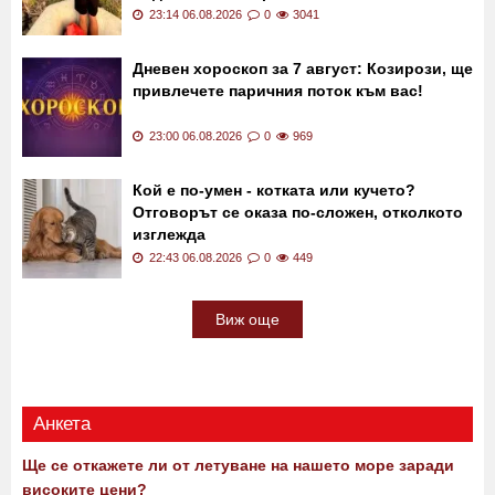
23:14 06.08.2026
0
3041
Дневен хороскоп за 7 август: Козирози, ще
привлечете паричния поток към вас!
23:00 06.08.2026
0
969
Кой е по-умен - котката или кучето?
Отговорът се оказа по-сложен, отколкото
изглежда
22:43 06.08.2026
0
449
Виж още
Анкета
Ще се откажете ли от летуване на нашето море заради
високите цени?