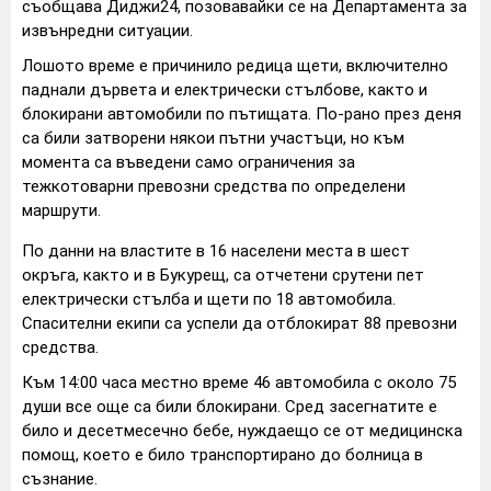
съобщава Диджи24, позовавайки се на Департамента за
извънредни ситуации.
Лошото време е причинило редица щети, включително
паднали дървета и електрически стълбове, както и
блокирани автомобили по пътищата. По-рано през деня
са били затворени някои пътни участъци, но към
момента са въведени само ограничения за
тежкотоварни превозни средства по определени
маршрути.
По данни на властите в 16 населени места в шест
окръга, както и в Букурещ, са отчетени срутени пет
електрически стълба и щети по 18 автомобила.
Спасителни екипи са успели да отблокират 88 превозни
средства.
Към 14:00 часа местно време 46 автомобила с около 75
души все още са били блокирани. Сред засегнатите е
било и десетмесечно бебе, нуждаещо се от медицинска
помощ, което е било транспортирано до болница в
съзнание.