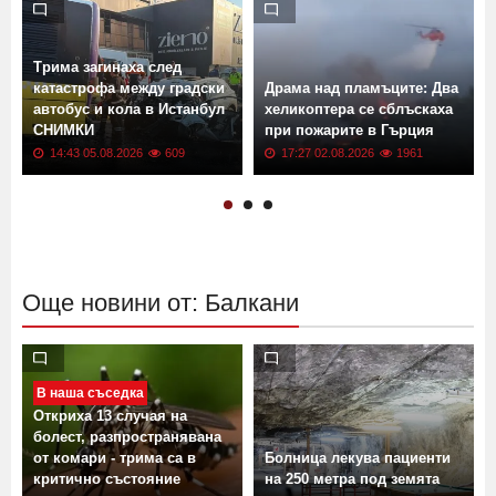
Трима загинаха след
катастрофа между градски
Драма над пламъците: Два
а
автобус и кола в Истанбул
хеликоптера се сблъскаха
СНИМКИ
при пожарите в Гърция
14:43 05.08.2026
609
17:27 02.08.2026
1961
Още новини от: Балкани
В наша съседка
Откриха 13 случая на
болест, разпространявана
от комари - трима са в
Болница лекува пациенти
критично състояние
на 250 метра под земята