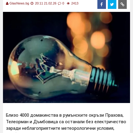
GlasNews.bg
20:11 21.02.26
0
2413
Близо 4000 домакинства в румънските окръзи Прахова,
Телеорман и Дъмбовица са останали без електричество
заради неблагоприятните метеорологични условия,