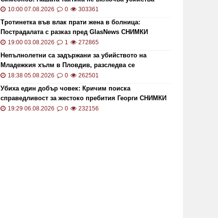
10:00 07.08.2026
0
303361
Тротинетка във влак прати жена в болница:
Пострадалата с разказ пред GlasNews СНИМКИ
19:00 03.08.2026
1
272865
Непълнолетни са задържани за убийството на
Младежкия хълм в Пловдив, разследва се
хомофобски мотив
18:38 05.08.2026
0
262501
Убиха един добър човек: Кричим поиска
справедливост за жестоко пребития Георги СНИМКИ
и ВИДЕО
19:29 06.08.2026
0
232156