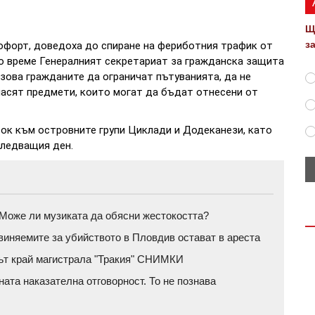
Щ
з
Бофорт, доведоха до спиране на фериботния трафик от
о време Генералният секретариат за гражданска защита
изова гражданите да ограничат пътуванията, да не
пасят предмети, които могат да бъдат отнесени от
ток към островните групи Циклади и Додеканези, като
следващия ден.
а: Може ли музиката да обясни жестокостта?
бвиняемите за убийството в Пловдив остават в ареста
рът край магистрала "Тракия" СНИМКИ
ата наказателна отговорност. То не познава