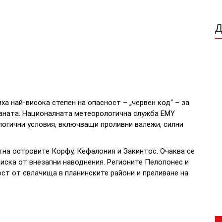
а най-висока степен на опасност – „червен код“ – за
раната. Националната метеорологична служба EMY
огични условия, включващи проливни валежи, силни
гна островите Корфу, Кефалония и Закинтос. Очаква се
иска от внезапни наводнения. Регионите Пелопонес и
ст от свлачища в планинските райони и преливане на