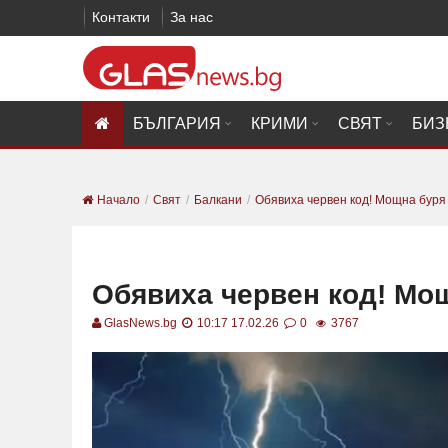
Контакти
За нас
БЪЛГАРИЯ
КРИМИ
СВЯТ
БИЗ
Начало
Свят
Балкани
Обявиха червен код! Мощна буря
Обявиха червен код! Мо
GlasNews.bg
10:17 17.02.26
0
3767