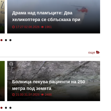
Драма над пламъците: Два
З
хеликоптера се сблъскаха при
а
пожарите в Гърция
п
17:27 02.08.2026
1961
още
З
Болница лекува пациенти на 250
р
метра под земята
г
21:00 31.07.2026
2486