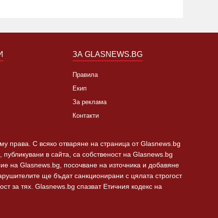
И
ЗА GLASNEWS.BG
Правила
Екип
За реклама
Контакти
 му права. С всяко отваряне на страница от Glasnews.bg
 публикувани в сайта, са собственост на Glasnews.bg
сие на Glasnews.bg, посочване на източника и добавяне
Нарушителите ще бъдат санкционирани с цялата строгост
ст за тях. Glasnews.bg спазват Етичния кодекс на