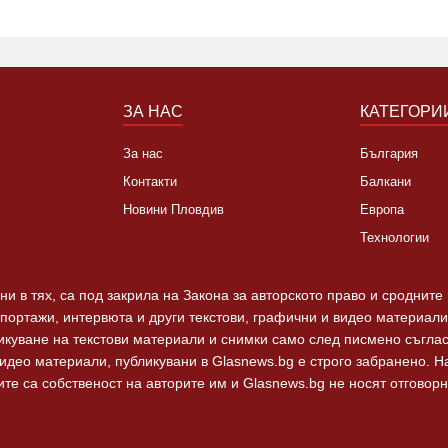
ЗА НАС
КАТЕГОРИ
За нас
България
Контакти
Балкани
Новини Пловдив
Европа
Технологии
и в тях, са под закрила на Закона за авторското право и сродните
епортажи, интервюта и други текстови, графични и видео материали,
ликуване на текстови материали и снимки само след писмено съгла
видео материали, публикувани в Glasnews.bg е строго забранено. 
те са собственост на авторите им и Glasnews.bg не носят отговорно