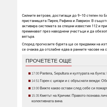
Силните ветрове, достигащи до 9–10 степен по 
пристанищата Пирея, Рафина и Лаврион. В същот
активира системата за спешни известия 112 и пр
преминават през наводнени участъци и да обезо
вятъра.
Според прогнозите бурята ще се придвижи на из
се очаква да отслабне едва в ранните часове на 
ПРОЧЕТЕТЕ ОЩЕ
Pantera, Sepultura и културата на бунт
17:00
Горен с цигари и с обръснати вежди: О
14:51
Вижте какво остави след себе си пожа
13:00
Кметът на Кричим: Правото познава личн
15:35
колективната вина