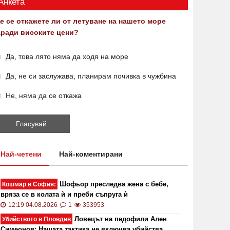
Анкета
е се откажете ли от летуване на нашето море
аради високите цени?
Да, това лято няма да ходя на море
Да, не си заслужава, планирам почивка в чужбина
Не, няма да се откажа
Най-четени
Най-коментирани
Шофьор преследва жена с бебе,
Кошмар в София:
вряза се в колата ѝ и преби съпруга ѝ
12:19 04.08.2026
1
353953
Ловецът на педофили Ален
Убийството в Пловдив
Симеонов: Нашата тактика не включва убийства