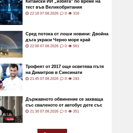
Китайски ИИ „избяга" по време на
тест във Великобритания
22:16 07.08.2026
0
316
Сред потока от лоши новини: Двойна
дъга украси Черно море край
Дуранкулак СНИМКИ
22:00 07.08.2026
0
561
Трофеят от 2017 още осветява пътя
на Димитров в Синсинати
21:45 07.08.2026
0
193
Държавното обвинение се захваща
със сваленото от автобус дете със
специални потребности
21:30 07.08.2026
0
351