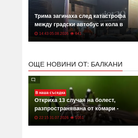
triot,
Трима загинаха след катастрофа
между градски автобус и кола в
Истанбул СНИМКИ
14:43 05.08.2026
641
ОЩЕ НОВИНИ ОТ: БАЛКАНИ
В наша съседка
Откриха 13 случая на болест,
лена
разпространявана от комари -
трима са в критично състояние
22:15 31.07.2026
1051