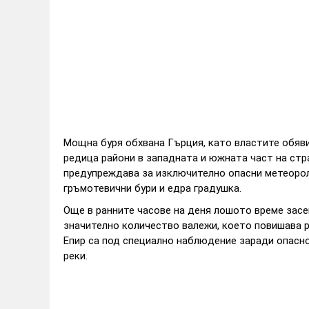
Мощна буря обхвана Гърция, като властите обявих
редица райони в западната и южната част на ст
предупреждава за изключително опасни метеорол
гръмотевични бури и едра градушка.
Още в ранните часове на деня лошото време засе
значително количество валежи, което повишава р
Епир са под специално наблюдение заради опасно
реки.