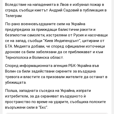
Вследствие на нападенията в Лвов е избухнал пожар в
сграда, съобщи кметът Андрий Садовий в публикация в
Teлеграм.
По-рано военновъздушните сили на Украйна
предупредиха за прииждащи балистични ракети и
безпилотни самолети, изстреляни от Русия и насочващи
се на запад, съобщи "Киев Индипендънт", цитирани от
БТА. Медията добави, че според официални източници
дронове са били забелязани да се приближават и към
Тернополска и Волинска област.
Според информационната агенция РБК-Украйна във
Волин са били задействани сирените за въздушна
тревога и властите са призовали жителите да останат в
убежищата.
Полша, западната съседка на Украйна, изпрати
изтребители, за да охраняват въздушното ѝ
пространство по време на ударите, съобщиха полските
въоръжени сили в "Екс".