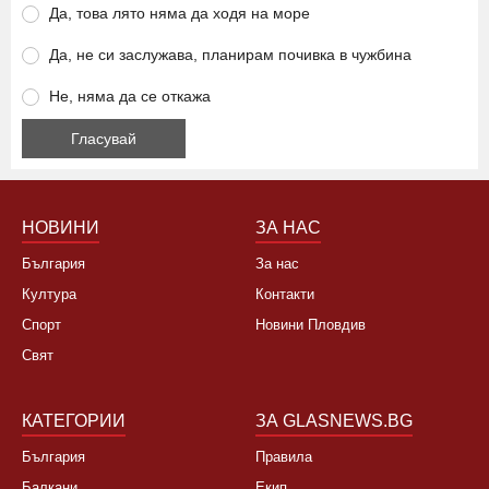
Да, това лято няма да ходя на море
Да, не си заслужава, планирам почивка в чужбина
Не, няма да се откажа
НОВИНИ
ЗА НАС
България
За нас
Култура
Контакти
Спорт
Новини Пловдив
Свят
КАТЕГОРИИ
ЗА GLASNEWS.BG
България
Правила
Балкани
Екип