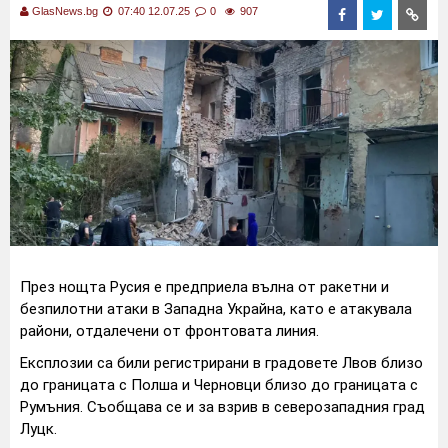
GlasNews.bg
07:40 12.07.25
0
907
През нощта Русия е предприела вълна от ракетни и
безпилотни атаки в Западна Украйна, като е атакувала
райони, отдалечени от фронтовата линия.
Експлозии са били регистрирани в градовете Лвов близо
до границата с Полша и Черновци близо до границата с
Румъния. Съобщава се и за взрив в северозападния град
Луцк.