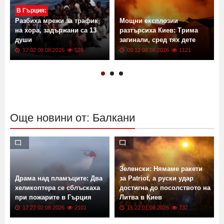
В Гърция:
Разбиха мрежи за трафик
Мощни експлозии
на хора, задържани са 13
разтърсиха Киев: Трима
души
загинали, сред тях дете
17:02 08.08.2026
526
09:12 08.08.2026
1121
Още новини от: Балкани
Зеленски: Нямаме ракети
Драма над пламъците: Два
за Patriot, а руски удар
хеликоптера се сблъскаха
достигна до посолството на
при пожарите в Гърция
Литва в Киев
17:27 02.08.2026
2101
15:22 01.08.2026
737