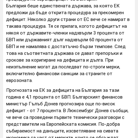
България беше единствената държава, за която ЕК
предложи да бъде открита процедура за прекомерен
дефицит. Няколко други страни от ЕС вече се намират в
такава процедура. Тя се прилага, когото дефицитът на
някоя от държавите-членки надхвърли 3 процента от
БВП или държавният дълг надхвърли 60 процента от
БВП и не намалява с достатъчно бързи темпове. След
това на съответната държава се дават препоръки и
срокове за коригиране на дефицита и дълга. При
неизпълнение могат да последват по-строги мерки,
включително финансови санкции за страните от
еврозоната.
Прогнозата на ЕК за дефицита на България за тази
година е 4,1 процента от БВП. Българският финансов
министър Гълъб Донев прогнозира още по-висок
дефицит - от 7 процента. В Люксембург Донев съобщи,
че вече са проведени първите технически разговори с
представители на Европейската комисия. По-добра
събираемост на данъците, изсветляване на сивата
икономика са част от мерките, които се обсъждат.