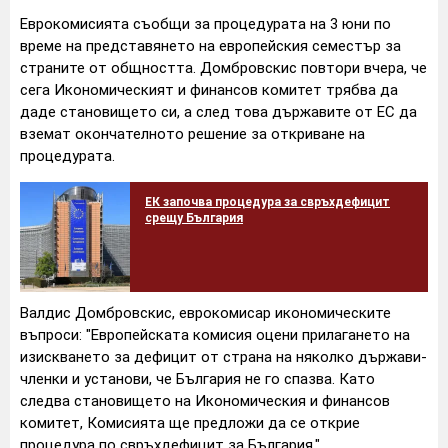
Еврокомисията съобщи за процедурата на 3 юни по
време на представянето на европейския семестър за
страните от общността. Домбровскис повтори вчера, че
сега Икономическият и финансов комитет трябва да
даде становището си, а след това държавите от ЕС да
вземат окончателното решение за откриване на
процедурата.
ЕК започва процедура за свръхдефицит
срещу България
Валдис Домбровскис, еврокомисар икономическите
въпроси: "Европейската комисия оцени прилагането на
изискването за дефицит от страна на няколко държави-
членки и установи, че България не го спазва. Като
следва становището на Икономическия и финансов
комитет, Комисията ще предложи да се открие
процедура по свръхдефицит за България."