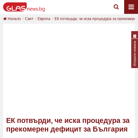
Начало
Свят
Европа
EК потвърди, че иска процедура за прекомерен 
Изпрати новина
EК потвърди, че иска процедура за
прекомерен дефицит за България