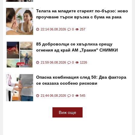
Телата на младите стареят по-бързо: ново
проучване търси връзка с бума на рака
22:14 06.08.2026
0
257
85 доброволци се хвърлиха срещу
огнения ад край АМ „Тракия" СНИМКИ
21:59 06.08.2026
0
1226
Опасна комбинация след 50: Два фактора
се оказаха особено рискови
21:44 06.08.2026
0
545
Виж още