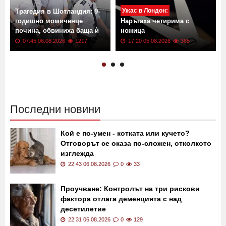
Ужас в Лондон:
Трагедия в Шотландия: 9-
годишно момиченце
Наръгаха четирима с
почина, обвиниха баща ѝ
ножица
07:45 06.08.2026
1217
17:20 05.08.2026
365
Последни новини
Кой е по-умен - котката или кучето?
Отговорът се оказа по-сложен, отколкото
изглежда
22:43 06.08.2026
0
33
Проучване: Контролът на три рискови
фактора отлага деменцията с над
десетилетие
22:31 06.08.2026
0
129