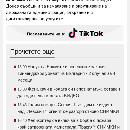
Донев съобщи и за намаляване и окрупняване на
държавната администрация, свързано и с
дигитализиране на услугите.
Последвайте ни в:
Прочетете още
Напук на Божиите и човешките закони:
18:00
Тийнейджъри убиват из България - 2 случая за 4
месеца
Жена качи в колата си непознат мъж, оставен
15:00
да ходи пеша в жегата ВИДЕО
Голям пожар в София: Гъст дим се издига
18:46
над „Левски Г", огънят се разгоря отново СНИМКИ
Хеликоптер се включва в борба с пожара
16:40
край затворената магистрала "Тракия"* СНИМКИ и