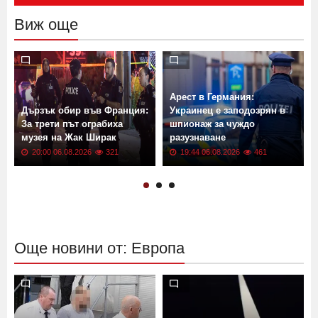
Виж още
Арест в Германия:
Дързък обир във Франция:
Украинец е заподозрян в
За трети път ограбиха
шпионаж за чуждо
музея на Жак Ширак
разузнаване
20:00 06.08.2026
321
19:44 06.08.2026
461
Още новини от: Европа