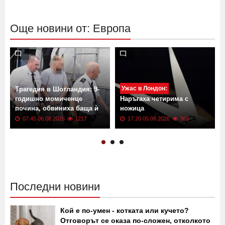
Още новини от: Европа
Ужас в Лондон:
Трагедия в Шотландия: 9-
годишно момиченце
Наръгаха четирима с
почина, обвиниха баща ѝ
ножица
07:45 06.08.2026
1217
17:20 05.08.2026
365
Последни новини
Кой е по-умен - котката или кучето?
Отговорът се оказа по-сложен, отколкото