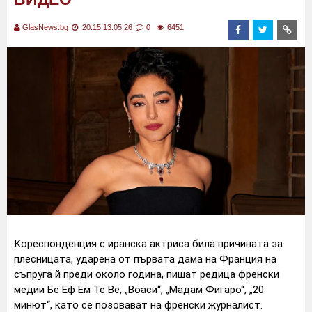
GlasNews.bg
20:15 13.05.26
0
6451
Кореспонденция с иранска актриса била причината за
плесницата, ударена от първата дама на Франция на
съпруга й преди около година, пишат редица френски
медии Бе Еф Ем Те Ве, „Воаси“, „Мадам Фигаро“, „20
минют“, като се позовават на френски журналист.