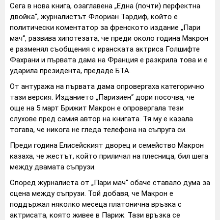
Сега в нова книга, озаглавена „Една (почти) перфектна
двойка“, журналистът Флориан Тардиф, който е
политически коментатор за френското издание „Пари
мач“, развива хипотезата, че преди около година Макрон
е разменял съобщения с иранската актриса Голшифте
Фахрани и първата дама на Франция е разкрила това и е
ударила президента, предаде БТА.
От антуража на първата дама опровергаха категорично
тази версия. Изданието „Паризиен“ дори посочва, че
още на 5 март Брижит Макрон е опровергала тези
слухове пред самия автор на книгата. Тя му е казала
тогава, че никога не гледа телефона на съпруга си.
Преди година Елисейският дворец и семейство Макрон
казаха, че жестът, който приличал на плесница, бил шега
между двамата съпрузи.
Според журналиста от „Пари мач“ обаче ставало дума за
сцена между съпрузи. Той добавя, че Макрон е
поддържал няколко месеца платонична връзка с
актрисата, която живее в Париж. Тази връзка се