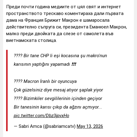
Преди почти година медиите от цял свят и интернет
пространството трескаво коментираха дали първата
дама на Франция Брижит Макрон е шамаросала
действително съпруга си, президента Еманюел Макрон,
малко преди двойката да слезе от самолета във
виетнамската столица.
???? Bir tane CHP li eşi kocasına şu makro'nun
karısının yaptığını yapamadı ❗❗❗
???? Macron İranlı bir oyuncuya
Çok güzelsiniz diye mesaj atıyor şaplak yiyor
???? Bizimkiler sevgililerinin içinden geçiyor
Bir tanesinin karısı çıkıp da ağzını açmıyor...
pic.twitter.com/Dbz3jpvxHo
— Sabri Amca (@sabriamcatv)
May 13, 2026