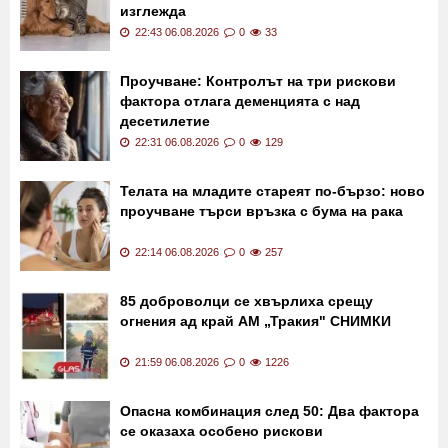
изглежда
22:43 06.08.2026
0
33
Проучване: Контролът на три рискови
фактора отлага деменцията с над
десетилетие
22:31 06.08.2026
0
129
Телата на младите стареят по-бързо: ново
проучване търси връзка с бума на рака
22:14 06.08.2026
0
257
85 доброволци се хвърлиха срещу
огнения ад край АМ „Тракия" СНИМКИ
21:59 06.08.2026
0
1226
Опасна комбинация след 50: Два фактора
се оказаха особено рискови