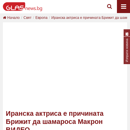
Начало
Свят
Европа
Иранска актриса е причината Брижит да шамаро
Изпрати новина
Иранска актриса е причината
Брижит да шамароса Макрон
ВИДЕО