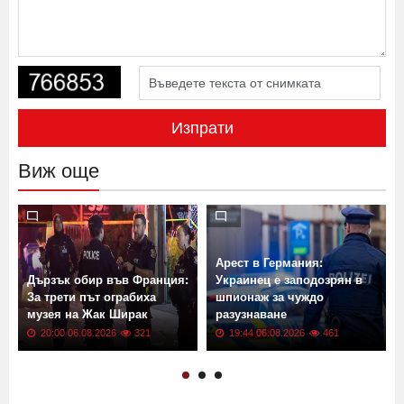
Изпрати
Виж още
Арест в Германия:
Дързък обир във Франция:
Украинец е заподозрян в
За трети път ограбиха
шпионаж за чуждо
музея на Жак Ширак
разузнаване
20:00 06.08.2026
321
19:44 06.08.2026
461