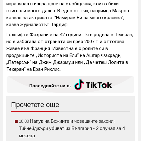
изразявал в изпращане на съобщения, които били
стигнали много далеч. В едно от тях, например Макрон
казвал на актрисата: "Намирам Ви за много красива",
казва журналистът Тардиф.
Голшифте Фахрани е на 42 години. Тя е родена в Техеран,
но е избягала от страната си през 2007 г. и оттогава
живее във Франция. Известна е с ролите си в
продукциите „Историята на Ели“ на Ашгар Фахради,
„Патерсън“ на Джим Джармуш или „Да четеш Лолита в
Техеран“ на Еран Риклис.
Последвайте ни в:
Прочетете още
Напук на Божиите и човешките закони:
18:00
Тийнейджъри убиват из България - 2 случая за 4
месеца