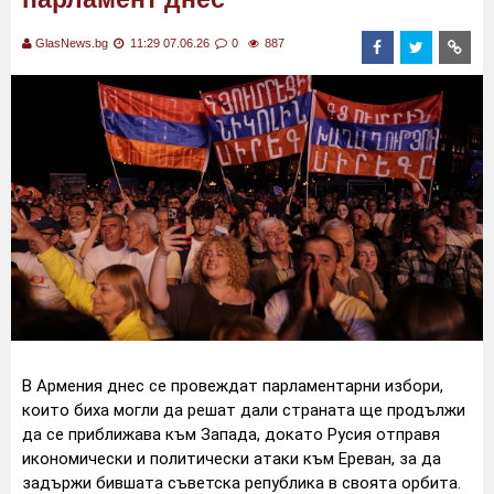
GlasNews.bg
11:29 07.06.26
0
887
В Армения днес се провеждат парламентарни избори,
които биха могли да решат дали страната ще продължи
да се приближава към Запада, докато Русия отправя
икономически и политически атаки към Ереван, за да
задържи бившата съветска република в своята орбита.