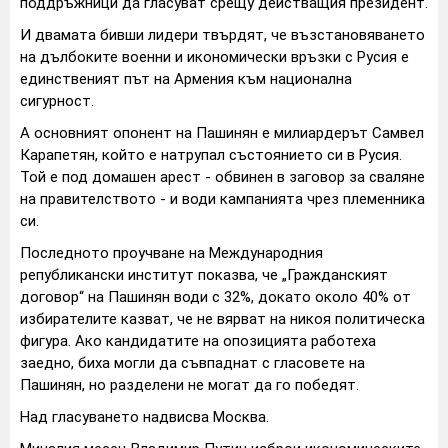
поддръжници да гласуват срещу действащия президент.
И двамата бивши лидери твърдят, че възстановяването
на дълбоките военни и икономически връзки с Русия е
единственият път на Армения към национална
сигурност.
А основният опонент на Пашинян е милиардерът Самвел
Карапетян, който е натрупал състоянието си в Русия.
Той е под домашен арест - обвинен в заговор за сваляне
на правителството - и води кампанията чрез племенника
си.
Последното проучване на Международния
републикански институт показва, че „Гражданският
договор“ на Пашинян води с 32%, докато около 40% от
избирателите казват, че не вярват на никоя политическа
фигура. Ако кандидатите на опозицията работеха
заедно, биха могли да съвпаднат с гласовете на
Пашинян, но разделени не могат да го победят.
Над гласуването надвисва Москва.