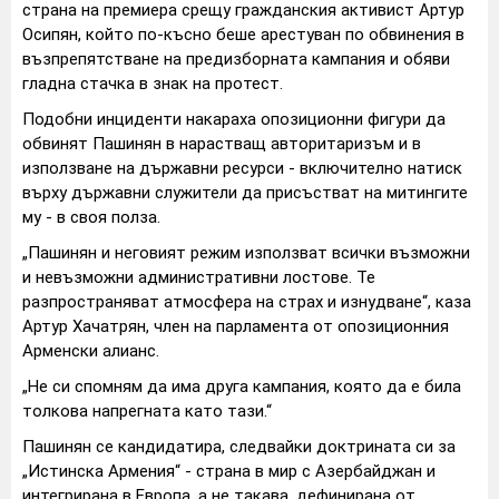
страна на премиера срещу гражданския активист Артур
Осипян, който по-късно беше арестуван по обвинения в
възпрепятстване на предизборната кампания и обяви
гладна стачка в знак на протест.
Подобни инциденти накараха опозиционни фигури да
обвинят Пашинян в нарастващ авторитаризъм и в
използване на държавни ресурси - включително натиск
върху държавни служители да присъстват на митингите
му - в своя полза.
„Пашинян и неговият режим използват всички възможни
и невъзможни административни лостове. Те
разпространяват атмосфера на страх и изнудване“, каза
Артур Хачатрян, член на парламента от опозиционния
Арменски алианс.
„Не си спомням да има друга кампания, която да е била
толкова напрегната като тази.“
Пашинян се кандидатира, следвайки доктрината си за
„Истинска Армения“ - страна в мир с Азербайджан и
интегрирана в Европа, а не такава, дефинирана от