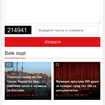
Изпрати
Виж още
Тъмната страна на Сен
Тропе: Курортът бил
Франция арестува 420 души
ключова точка в мрежата
за пожари: сред тях 166 са
на Епстийн
непълнолетни
22:31 09.08.2026
417
22:13 09.08.2026
417