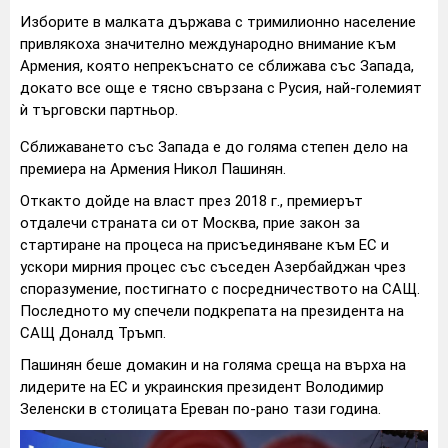
Изборите в малката държава с тримилионно население
привлякоха значително международно внимание към
Армения, която непрекъснато се сближава със Запада,
докато все още е тясно свързана с Русия, най-големият
ѝ търговски партньор.
Сближаването със Запада е до голяма степен дело на
премиера на Армения Никол Пашинян.
Откакто дойде на власт през 2018 г., премиерът
отдалечи страната си от Москва, прие закон за
стартиране на процеса на присъединяване към ЕС и
ускори мирния процес със съседен Азербайджан чрез
споразумение, постигнато с посредничеството на САЩ.
Последното му спечели подкрепата на президента на
САЩ Доналд Тръмп.
Пашинян беше домакин и на голяма среща на върха на
лидерите на ЕС и украинския президент Володимир
Зеленски в столицата Ереван по-рано тази година.