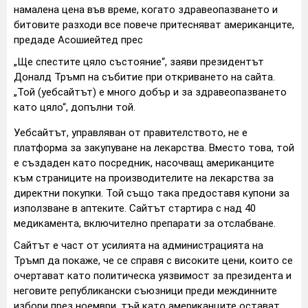
намалена цена във време, когато здравеопазването и
битовите разходи все повече притесняват американците,
предаде Асошиейтед прес
„Ще спестите цяло състояние“, заяви президентът
Доналд Тръмп на събитие при откриването на сайта.
„Той (уебсайтът) е много добър и за здравеопазването
като цяло“, допълни той.
Уебсайтът, управляван от правителството, не е
платформа за закупуване на лекарства. Вместо това, той
е създаден като посредник, насочващ американците
към страниците на производителите на лекарства за
директни покупки. Той също така предоставя купони за
използване в аптеките. Сайтът стартира с над 40
медикамента, включително препарати за отслабване.
Сайтът е част от усилията на администрацията на
Тръмп да покаже, че се справя с високите цени, които се
очертават като политическа уязвимост за президента и
неговите републикански съюзници преди междинните
избори през ноември, тъй като американците остават