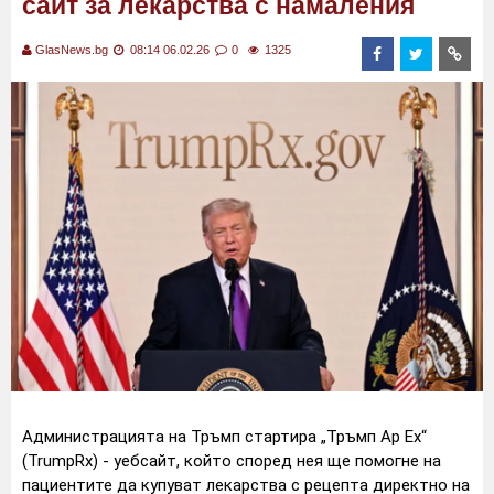
сайт за лекарства с намаления
GlasNews.bg
08:14 06.02.26
0
1325
Администрацията на Тръмп стартира „Тръмп Ар Ех“
(TrumpRx) - уебсайт, който според нея ще помогне на
пациентите да купуват лекарства с рецепта директно на