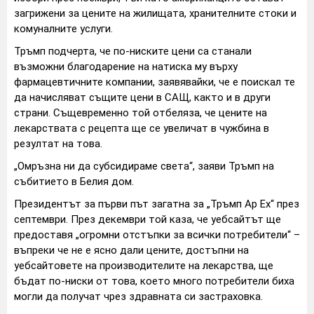
загрижени за цените на жилищата, хранителните стоки и
комуналните услуги.
Тръмп подчерта, че по-ниските цени са станали
възможни благодарение на натиска му върху
фармацевтичните компании, заявявайки, че е поискал те
да начисляват същите цени в САЩ, както и в други
страни. Същевременно той отбеляза, че цените на
лекарствата с рецепта ще се увеличат в чужбина в
резултат на това.
„Омръзна ни да субсидираме света“, заяви Тръмп на
събитието в Белия дом.
Президентът за първи път загатна за „Тръмп Ар Ех“ през
септември. През декември той каза, че уебсайтът ще
предоставя „огромни отстъпки за всички потребители“ –
въпреки че не е ясно дали цените, достъпни на
уебсайтовете на производителите на лекарства, ще
бъдат по-ниски от това, което много потребители биха
могли да получат чрез здравната си застраховка.