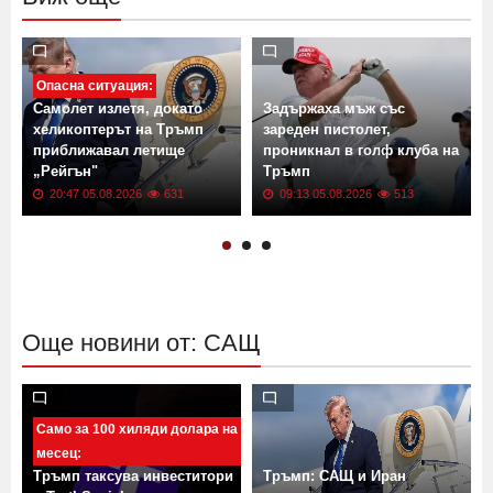
Опасна ситуация:
Самолет излетя, докато
Задържаха мъж със
хеликоптерът на Тръмп
зареден пистолет,
приближавал летище
проникнал в голф клуба на
„Рейгън"
Тръмп
20:47 05.08.2026
631
09:13 05.08.2026
513
Още новини от: САЩ
Само за 100 хиляди долара на
месец:
Тръмп таксува инвеститори
Тръмп: САЩ и Иран