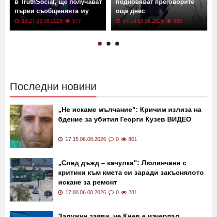
в TruthSocial, ще получават
подновяват преговорите
първи съобщенията му
още днес
13:27 03.08.2026
577
07:14 03.08.2026
385
Последни новини
„Не искаме мълчание": Кричим излиза на
бдение за убития Георги Кузев ВИДЕО
17:15 06.08.2026
0
801
„След дъжд – качулка": Люлинчани с
критики към кмета си заради закъснялото
искане за ремонт
17:00 06.08.2026
0
281
Залужни заяви, че Киев е изчерпал