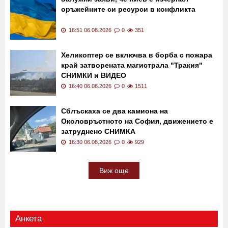
оръжейните си ресурси в конфликта
16:51 06.08.2026
0
351
Хеликоптер се включва в борба с пожара
край затворената магистрала "Тракия"
СНИМКИ и ВИДЕО
16:40 06.08.2026
0
1511
Сблъскаха се два камиона на
Околовръстното на София, движението е
затруднено СНИМКА
16:30 06.08.2026
0
929
Виж още
Анкета