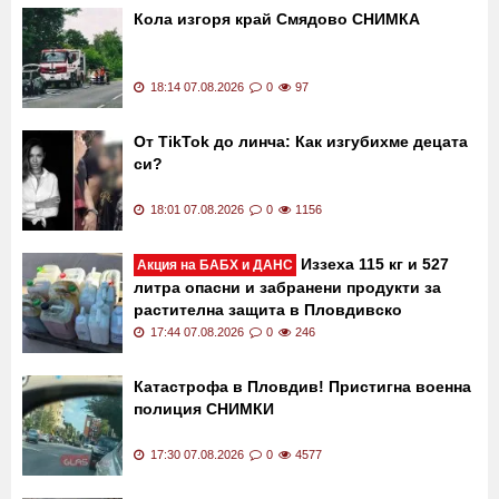
Кола изгоря край Смядово СНИМКА
18:14 07.08.2026
0
97
От TikTok до линча: Как изгубихме децата
си?
18:01 07.08.2026
0
1156
Иззеха 115 кг и 527
Акция на БАБХ и ДАНС
литра опасни и забранени продукти за
растителна защита в Пловдивско
17:44 07.08.2026
0
246
Катастрофа в Пловдив! Пристигна военна
полиция СНИМКИ
17:30 07.08.2026
0
4577