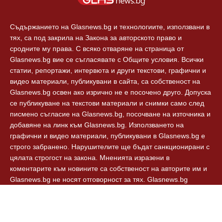
Съдържанието на Glasnews.bg и технологиите, използвани в
тях, са под закрила на Закона за авторското право и
сродните му права. С всяко отваряне на страница от
Glasnews.bg вие се съгласявате с Общите условия. Всички
статии, репортажи, интервюта и други текстови, графични и
видео материали, публикувани в сайта, са собственост на
Glasnews.bg освен ако изрично не е посочено друго. Допуска
се публикуване на текстови материали и снимки само след
писмено съгласие на Glasnews.bg, посочване на източника и
добавяне на линк към Glasnews.bg. Използването на
графични и видео материали, публикувани в Glasnews.bg е
строго забранено. Нарушителите ще бъдат санкционирани с
цялата строгост на закона. Мненията изразени в
коментарите към новините са собственост на авторите им и
Glasnews.bg не носят отговорност за тях. Glasnews.bg
спазват Етичния кодекс на българските медии.
© 2024, Glasnews.bg, Всички права запазени.