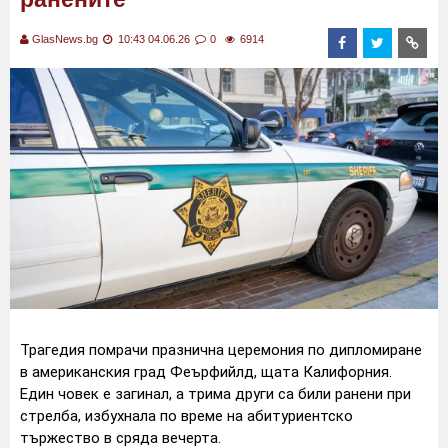
GlasNews.bg
10:43 04.06.26
0
6914
Трагедия помрачи празнична церемония по дипломиране
в американския град Феърфийлд, щата Калифорния.
Един човек е загинал, а трима други са били ранени при
стрелба, избухнала по време на абитуриентско
тържество в сряда вечерта.