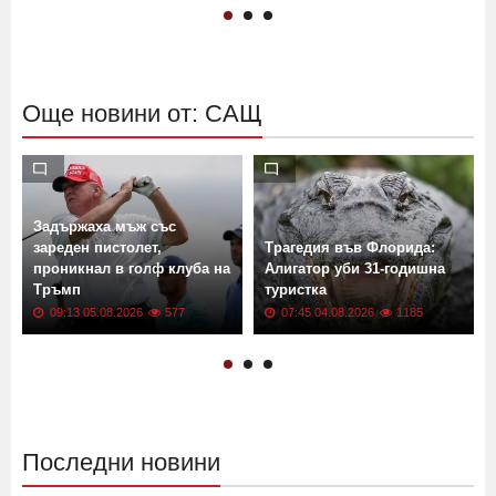
Още новини от: САЩ
на
Задържаха мъж със
и
зареден пистолет,
Трагедия във Флорида:
т
проникнал в голф клуба на
Алигатор уби 31-годишна
Тръмп
туристка
09:13 05.08.2026
577
07:45 04.08.2026
1185
Последни новини