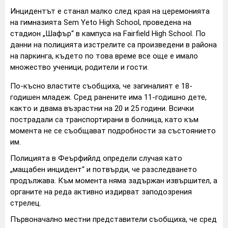
Инцидентът е станал малко след края на церемонията
на гимназията Sem Yeto High School, проведена на
стадион „Шафър“ в кампуса на Fairfield High School. По
данни на полицията изстрелите са произведени в района
на паркинга, където по това време все още е имало
множество ученици, родители и гости.
По-късно властите съобщиха, че загиналият е 18-
годишен младеж. Сред ранените има 11-годишно дете,
както и двама възрастни на 20 и 25 години. Всички
пострадали са транспортирани в болница, като към
момента не се съобщават подробности за състоянието
им.
Полицията в Феърфийлд определи случая като
„мащабен инцидент“ и потвърди, че разследването
продължава. Към момента няма задържан извършител, а
органите на реда активно издирват заподозрения
стрелец.
Първоначално местни представители съобщиха, че сред