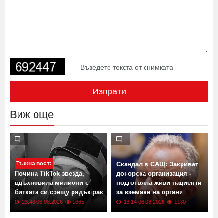
Изпрати
Виж още
Тъжна вест:
Скандал в САЩ: Закриват
Почина TikTok звезда,
донорска организация -
вдъхновила милиони с
подготвяла живи пациенти
битката си срещу рядък рак
за вземане на органи
23:48 06.08.2026
1665
18:14 06.08.2026
1130