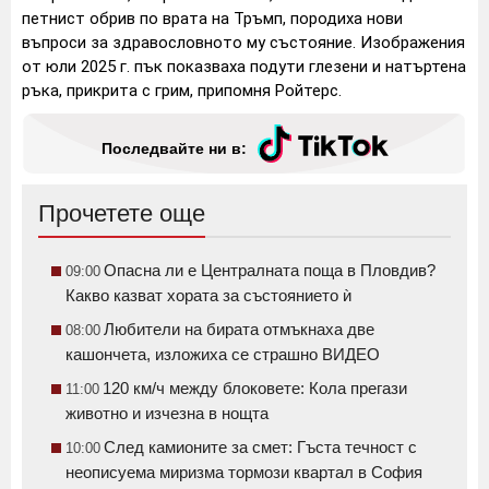
петнист обрив по врата на Тръмп, породиха нови
въпроси за здравословното му състояние. Изображения
от юли 2025 г. пък показваха подути глезени и натъртена
ръка, прикрита с грим, припомня Ройтерс.
Последвайте ни в:
Прочетете още
Опасна ли е Централната поща в Пловдив?
09:00
Какво казват хората за състоянието ѝ
Любители на бирата отмъкнаха две
08:00
кашончета, изложиха се страшно ВИДЕО
120 км/ч между блоковете: Кола прегази
11:00
животно и изчезна в нощта
След камионите за смет: Гъста течност с
10:00
неописуема миризма тормози квартал в София