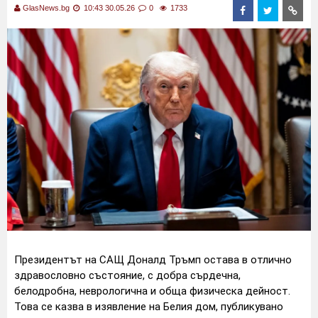
GlasNews.bg
10:43 30.05.26
0
1733
Президентът на САЩ Доналд Тръмп остава в отлично
здравословно състояние, с добра сърдечна,
белодробна, неврологична и обща физическа дейност.
Това се казва в изявление на Белия дом, публикувано