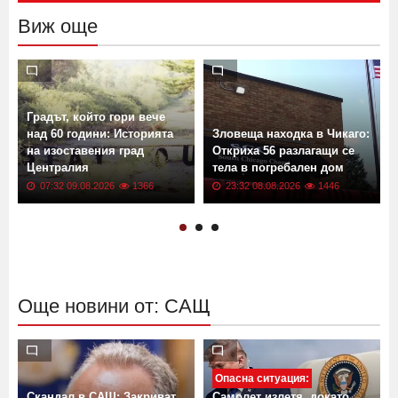
Виж още
Градът, който гори вече
над 60 години: Историята
Зловеща находка в Чикаго:
на изоставения град
Откриха 56 разлагащи се
к
Централия
тела в погребален дом
07:32 09.08.2026
1366
23:32 08.08.2026
1446
Още новини от: САЩ
Опасна ситуация:
Скандал в САЩ: Закриват
Самолет излетя, докато