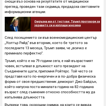
снощи въз основа на резултатите от медицински
преглед, проведен тази седмица, предадоха световните
информационни агенции.
Омръзна ми от тестове: Тръмп проговори за
здравето си и изплаши мнозина
След посещението си във военномедицинския център
„Уолтър Рийд“ във вторник, което бе третото за
последните 13 месеца, Тръмп заяви, че „всичко е
преминало перфектно“.
Тръмп, който е на 79 години сега, е най-възрастният
човек, встъпвал в длъжност като президент на
Съединените щати, припомня Ройтерс. Той често се
представя като по-енергичен и в по-добра физическа
форма от своя предшественик демократ Джо Байдън,
който напусна поста миналата година на 82-годишна
възраст след съмнения относно способността му да
изпълнява длъжността.
Въпреки това, скорошни снимки, на които се вижда