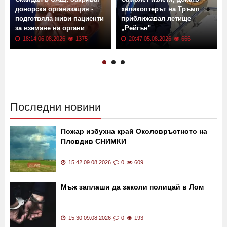
донорска организация -
хеликоптерът на Тръмп
подготвяла живи пациенти
приближавал летище
за вземане на органи
„Рейгън"
18:14 06.08.2026
1375
20:47 05.08.2026
666
Последни новини
Пожар избухна край Околовръстното на
Пловдив СНИМКИ
15:42 09.08.2026
0
609
Мъж заплаши да заколи полицай в Лом
15:30 09.08.2026
0
193