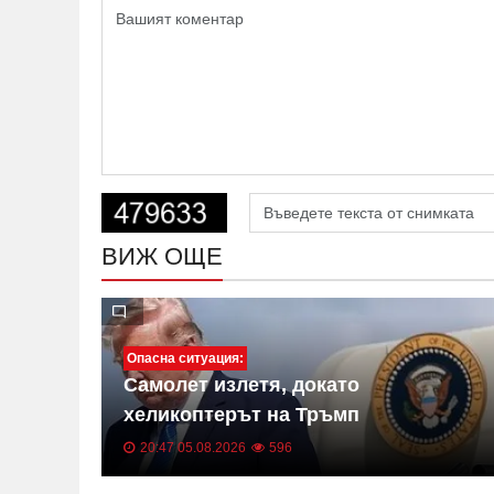
ВИЖ ОЩЕ
Опасна ситуация:
Самолет излетя, докато
тор
хеликоптерът на Тръмп
приближавал летище „Рейгън"
20:47 05.08.2026
596