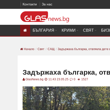
Контакти
За нас
БЪЛГАРИЯ
КРИМИ
СВЯТ
БИЗ
Начало
Свят
САЩ
Задържаха българка, отвлякла дете
Задържаха българка, от
GlasNews.bg
11:43 23.05.25
0
1527