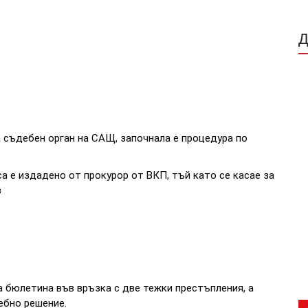
 съдебен орган на САЩ, започнала е процедура по
а е издадено от прокурор от ВКП, тъй като се касае за
з
 бюлетина във връзка с две тежки престъпления, а
ебно решение.