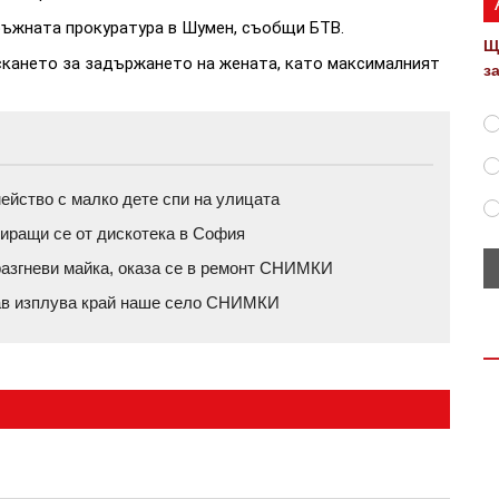
ръжната прокуратура в Шумен, съобщи БТВ.
Щ
кането за задържането на жената, като максималният
з
йство с малко дете спи на улицата
иращи се от дискотека в София
разгневи майка, оказа се в ремонт СНИМКИ
нав изплува край наше село СНИМКИ