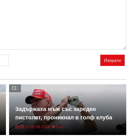
Изпрати
Задържаха мъж със зареден
Т
пистолет, проникнал в голф клуба
у
на Тръмп
09:13 05.08.2026
513