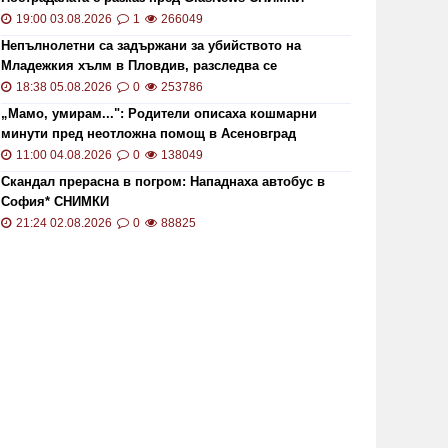
19:00 03.08.2026
1
266049
Непълнолетни са задържани за убийството на
Младежкия хълм в Пловдив, разследва се
хомофобски мотив
18:38 05.08.2026
0
253786
„Мамо, умирам...": Родители описаха кошмарни
минути пред неотложна помощ в Асеновград
11:00 04.08.2026
0
138049
Скандал прерасна в погром: Нападнаха автобус в
София* СНИМКИ
21:24 02.08.2026
0
88825
Опасна ситу
Самолет
рагедия във Флорида: Алигатор
хеликоп
би 31-годишна туристка
приближ
07:45 04.08.2026
1121
20:47 05.0