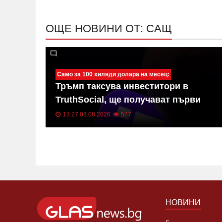
ОЩЕ НОВИНИ ОТ: САЩ
Само за 100 хиляди долара на месец:
Тръмп таксува инвеститори в
одини
TruthSocial, ще получават първи
съобщенията му
13:27 03.08.2026
577
НОВИНИ