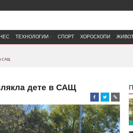
НЕС
ТЕХНОЛОГИИ
СПОРТ
ХОРОСКОПИ
ЖИВО
 в САЩ
влякла дете в САЩ