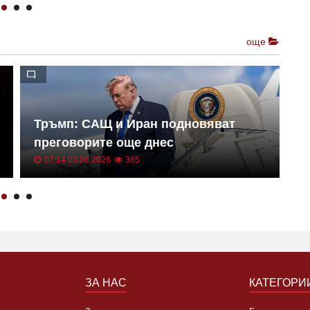
още
Тръмп: САЩ и Иран подновяват
О
преговорите още днес
з
07:14 03.08.2026
385
ЗА НАС
КАТЕГОРИ