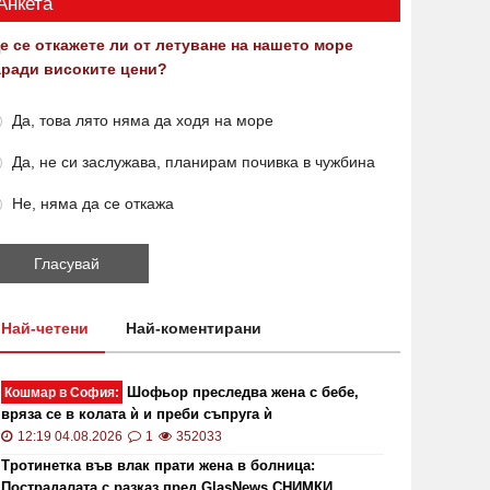
Анкета
е се откажете ли от летуване на нашето море
аради високите цени?
Да, това лято няма да ходя на море
Да, не си заслужава, планирам почивка в чужбина
Не, няма да се откажа
Най-четени
Най-коментирани
Шофьор преследва жена с бебе,
Кошмар в София:
вряза се в колата ѝ и преби съпруга ѝ
12:19 04.08.2026
1
352033
Тротинетка във влак прати жена в болница:
Пострадалата с разказ пред GlasNews СНИМКИ