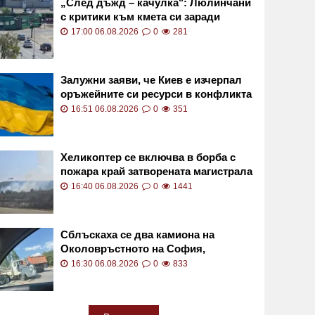
„След дъжд – качулка": Люлинчани
с критики към кмета си заради
закъснялото искане за ремонт
17:00 06.08.2026
0
281
Залужни заяви, че Киев е изчерпал
оръжейните си ресурси в конфликта
16:51 06.08.2026
0
351
Хеликоптер се включва в борба с
пожара край затворената магистрала
"Тракия" СНИМКИ и ВИДЕО
16:40 06.08.2026
0
1441
Сблъскаха се два камиона на
Околовръстното на София,
движението е затруднено СНИМКА
16:30 06.08.2026
0
833