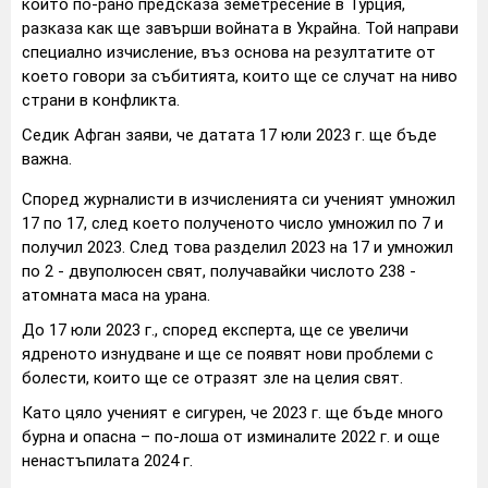
който по-рано предсказа земетресение в Турция,
разказа как ще завърши войната в Украйна. Той направи
специално изчисление, въз основа на резултатите от
което говори за събитията, които ще се случат на ниво
страни в конфликта.
Седик Афган заяви, че датата 17 юли 2023 г. ще бъде
важна.
Според журналисти в изчисленията си ученият умножил
17 по 17, след което полученото число умножил по 7 и
получил 2023. След това разделил 2023 на 17 и умножил
по 2 - двуполюсен свят, получавайки числото 238 -
атомната маса на урана.
До 17 юли 2023 г., според експерта, ще се увеличи
ядреното изнудване и ще се появят нови проблеми с
болести, които ще се отразят зле на целия свят.
Като цяло ученият е сигурен, че 2023 г. ще бъде много
бурна и опасна – по-лоша от изминалите 2022 г. и още
ненастъпилата 2024 г.