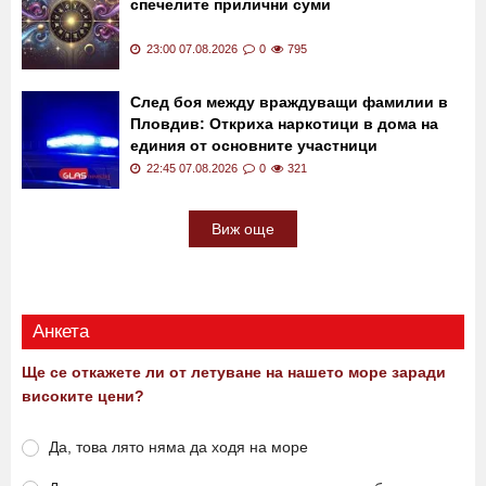
спечелите прилични суми
23:00 07.08.2026
0
795
След боя между враждуващи фамилии в
Пловдив: Откриха наркотици в дома на
единия от основните участници
22:45 07.08.2026
0
321
Виж още
Анкета
Ще се откажете ли от летуване на нашето море заради
високите цени?
Да, това лято няма да ходя на море