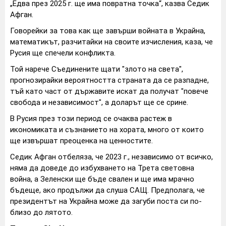
„Едва през 2025 г. ще има повратна точка“, казва Седик
Афган.
Говорейки за това как ще завърши войната в Украйна,
математикът, разчитайки на своите изчисления, каза, че
Русия ще спечели конфликта.
Той нарече Съединените щати "злото на света",
прогнозирайки вероятността страната да се разпадне,
тъй като част от държавите искат да получат "повече
свобода и независимост", а доларът ще се срине.
В Русия през този период се очаква растеж в
икономиката и съзнанието на хората, много от които
ще извършат преоценка на ценностите.
Седик Афган отбеляза, че 2023 г., независимо от всичко,
няма да доведе до избухването на Трета световна
война, а Зеленски ще бъде свален и ще има мрачно
бъдеще, ако продължи да слуша САЩ. Предполага, че
президентът на Украйна може да загуби поста си по-
близо до лятото.