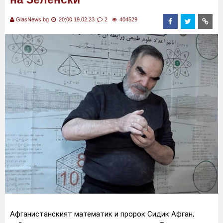
GlasNews.bg
20:00 19.02.23
2
404529
Афганистанският математик и пророк Сидик Афган,