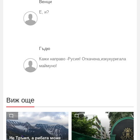
Венци
Е, и?
Гъдю
Кажи направо -Русия! Откачена,изкукуригала
маймуно!
Виж още
Не Тръмп, а рибата може