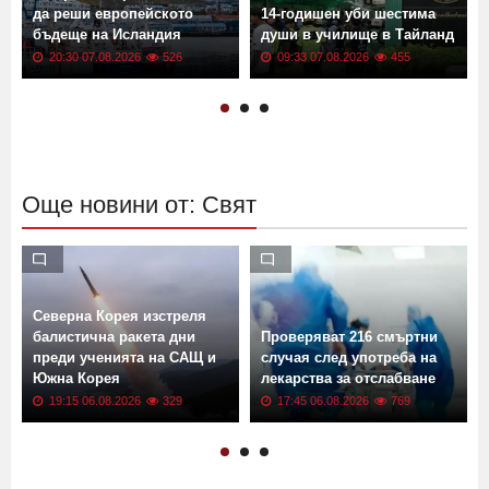
да реши европейското
14-годишен уби шестима
бъдеще на Исландия
души в училище в Тайланд
20:30 07.08.2026
526
09:33 07.08.2026
455
Още новини от: Свят
Северна Корея изстреля
балистична ракета дни
Проверяват 216 смъртни
преди ученията на САЩ и
случая след употреба на
Южна Корея
лекарства за отслабване
19:15 06.08.2026
329
17:45 06.08.2026
769