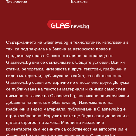
Технологии
Контакти
Съдържанието на Glasnews.bg и технологиите, използвани в
тях, са под закрила на Закона за авторското право и
сродните му права. С всяко отваряне на страница от
Glasnews.bg вие се съгласявате с Общите условия. Всички
статии, репортажи, интервюта и други текстови, графични и
видео материали, публикувани в сайта, са собственост на
Glasnews.bg освен ако изрично не е посочено друго. Допуска
се публикуване на текстови материали и снимки само след
писмено съгласие на Glasnews.bg, посочване на източника и
добавяне на линк към Glasnews.bg. Използването на
графични и видео материали, публикувани в Glasnews.bg е
строго забранено. Нарушителите ще бъдат санкционирани с
цялата строгост на закона. Мненията изразени в
коментарите към новините са собственост на авторите им и
Glasnews.bg не носят отговорност за тях. Glasnews.bg