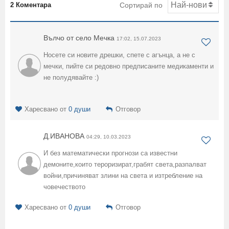
2 Коментара
Сортирай по
Вълчо от село Мечка
17:02, 15.07.2023
Носете си новите дрешки, спете с агънца, а не с
мечки, пийте си редовно предписаните медикаменти и
не полудявайте :)
Харесвано от
0 души
Отговор
Д.ИВАНОВА
04:29, 10.03.2023
И без математически прогнози са известни
демоните,които тероризират,грабят света,разпалват
войни,причиняват злини на света и изтребление на
човечеството
Харесвано от
0 души
Отговор