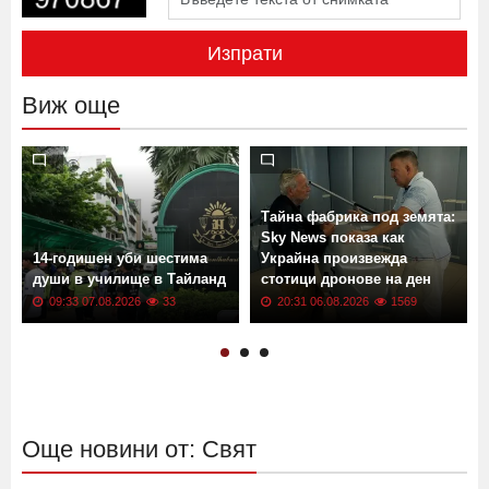
Изпрати
Виж още
Тайна фабрика под земята:
Sky News показа как
14-годишен уби шестима
Украйна произвежда
души в училище в Тайланд
стотици дронове на ден
09:33 07.08.2026
33
20:31 06.08.2026
1569
Още новини от: Свят