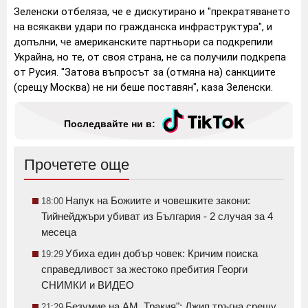
Зеленски отбеляза, че е дискутирано и "прекратяването
на всякакви удари по гражданска инфраструктура", и
допълни, че американските партньори са подкрепили
Украйна, но те, от своя страна, не са получили подкрепа
от Русия. "Затова въпросът за (отмяна на) санкциите
(срещу Москва) не ни беше поставян", каза Зеленски.
Последвайте ни в:
Прочетете още
Напук на Божиите и човешките закони:
18:00
Тийнейджъри убиват из България - 2 случая за 4
месеца
Убиха един добър човек: Кричим поиска
19:29
справедливост за жестоко пребития Георги
СНИМКИ и ВИДЕО
Безумие на АМ „Тракия": Джип тръгна срещу
21:29