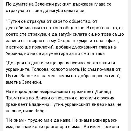
По думите на Зеленски руският държавен глава се
страхува от това да изгуби силата си.
"Путин се страхува от своето общество, от
дестабилизацията на това общество. Второто нещо, от
което сте страхува, е да загуби силата си, но това също
зависи от възрастта му. Скоро ще умре и това е факт,
и всичко ще приключи", добави държавният глава на
Украйна, но не се аргументира защо смята така.
"До края на дните си ще правя всичко, за да защитя
украинците. Толкова, колкото мога. Но съм по-млад от
Путин. Заложете на мен - имам по-добра перспектива",
вметна Зеленски.
На въпрос дали американският президент Доналд
Тръмп има по-близки отношения с него или с руския
президент Владимир Путин, украинският лидер каза, че
не знае, пише dir.bg.
"Не знам - трудно ми е да кажа. Не знам какви връзки
има, не знам колко разговора е имал. Аз имам толкова