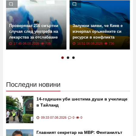
Проверяват 216 смъртни
Залужни заяви, че Киев е
случая след употреба на
изчерпал оръжейните си
лекарства за отслабване
ресурси в конфликта
17:45 06.08.2026
705
16:51 06.08.2026
736
Последни новини
14-годишен уби шестима души в училище
в Тайланд
09:33 07.08.2026
0
0
Главният секретар на МВР: Фентанилът