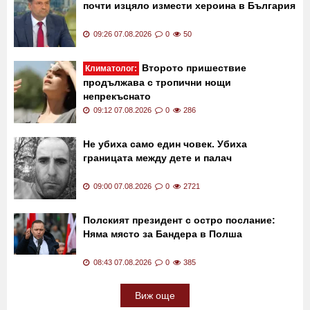
почти изцяло измести хероина в България
09:26 07.08.2026
0
50
Второто пришествие
Климатолог:
продължава с тропични нощи
непрекъснато
09:12 07.08.2026
0
286
Не убиха само един човек. Убиха
границата между дете и палач
09:00 07.08.2026
0
2721
Полският президент с остро послание:
Няма място за Бандера в Полша
08:43 07.08.2026
0
385
Виж още