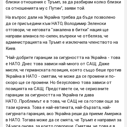
близки отношения с Тръмп, за да разбирам колко близки
са отношенията му с Путин", заяви той.
На въпрос дали на Украйна трябва да бъде позволено
да се присъедини към НАТО, Володимир Зеленски
отговори, че неговата "закалена в битки" нация ще
направи алианса по-силен, въпреки че отбеляза, че
администрацията на Тръмп е изключила членството на
Киев.
"Най-добрите гаранции за сигурността на Украйна - това
е НАТО. Днес това зависи най-много от САЩ. Даже
мисля, че германската позиция, която също беше против
Украйна в НАТО - смятам, че може да се промени и по-
скоро ще се промени. Но безусловно това зависи от
позицията на САЩ. Представете си, че сериозните
гаранции за сигурността на Украйна ги дава
НАТО...Проблемът е в това, че САЩ не са готови още за
тази крачка. Това е най-евтината, най-бързата, най-
сигурната гаранция, ако Украйна реши да приеме Америка
в НАТО. Тогава може да се смята, че Тръмп е направил за
24 часа онова, за което говореше. Смятам, че това е в