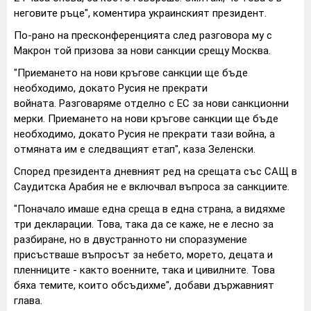
неговите ръце", коментира украинският президент.
По-рано на пресконференцията след разговора му с
Макрон той призова за нови санкции срещу Москва.
"Приемането на нови кръгове санкции ще бъде
необходимо, докато Русия не прекрати
войната. Разговаряме отделно с ЕС за нови санкционни
мерки. Приемането на нови кръгове санкции ще бъде
необходимо, докато Русия не прекрати тази война, а
отмяната им е следващият етап", каза Зеленски.
Според президента дневният ред на срещата със САЩ в
Саудитска Арабия не е включвал въпроса за санкциите.
"Поначало имаше една среща в една страна, а видяхме
три декларации. Това, така да се каже, не е лесно за
разбиране, но в двустранното ни споразумение
присъстваше въпросът за небето, морето, децата и
пленниците - както военните, така и цивилните. Това
бяха темите, които обсъдихме", добави държавният
глава.