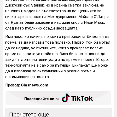
дискусии със Starlink, но в крайна сметка заключи, че
ценовият модел не съответства на концепцията за
нискотарифни полети. Междувременно Майкъл О'Лиъри
от Ryanair беше замесен в нашумял спор с Илон Мъск,
след като публично осъди иновацията.
Има няколко начина, по които превозвачът би могъл да
поеме, за да направи това полезно. Първо, той би могъл
да се надява, че пътниците, които прекарват повече
време на своите устройства, биха били по-склонни да
закупят допълнителни услуги по време на полет. Второ,
технологията не е само за пътници. Екипажът ще може
да я използва за актуализации в реално време и
оптимизации на полета.
Превод:
Glasnews.com
Последвайте ни в:
Прочетете още