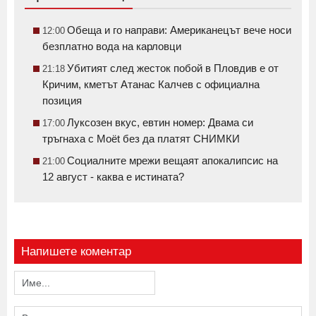
Обеща и го направи: Американецът вече носи
12:00
безплатно вода на карловци
Убитият след жесток побой в Пловдив е от
21:18
Кричим, кметът Атанас Калчев с официална
позиция
Луксозен вкус, евтин номер: Двама си
17:00
тръгнаха с Moët без да платят СНИМКИ
Социалните мрежи вещаят апокалипсис на
21:00
12 август - каква е истината?
Напишете коментар