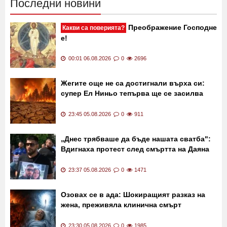
Последни новини
Преображение Господне
Какви са поверията?
е!
00:01 06.08.2026
0
2696
Жегите още не са достигнали върха си:
супер Ел Ниньо тепърва ще се засилва
23:45 05.08.2026
0
911
„Днес трябваше да бъде нашата сватба":
Вдигнаха протест след смъртта на Даяна
23:37 05.08.2026
0
1471
Озовах се в ада: Шокиращият разказ на
жена, преживяла клинична смърт
23:30 05.08.2026
0
1985