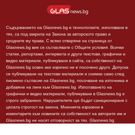
Съдържанието на Glasnews.bg и технологиите, използвани в
тях, са под закрила на Закона за авторското право и
сродните му права. С всяко отваряне на страница от
Glasnews.bg вие се съгласявате с Общите условия. Всички
статии, репортажи, интервюта и други текстови, графични и
видео материали, публикувани в сайта, са собственост на
Glasnews.bg освен ако изрично не е посочено друго. Допуска
се публикуване на текстови материали и снимки само след
писмено съгласие на Glasnews.bg, посочване на източника и
добавяне на линк към Glasnews.bg. Използването на
графични и видео материали, публикувани в Glasnews.bg е
строго забранено. Нарушителите ще бъдат санкционирани с
цялата строгост на закона. Мненията изразени в
коментарите към новините са собственост на авторите им и
Glasnews.bg не носят отговорност за тях. Glasnews.bg
спазват Етичния кодекс на българските медии.