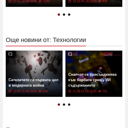
21:43 05.08.2026
1025
10:43 05.08.2026
929
Още новини от: Технологии
Снапчат се присъединява
Сателитите са първата цел
към борбата срещу ИИ
в модерната война
съдържанието
22:31 01.08.2026
526
21:30 01.08.2026
701