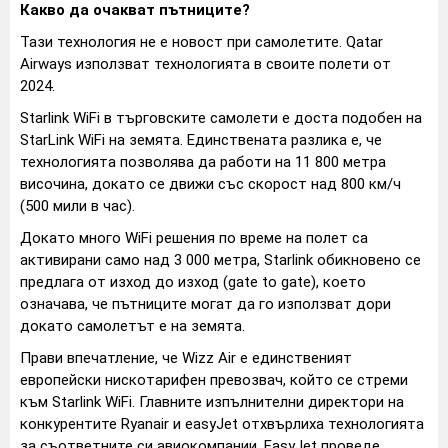
Какво да очакват пътниците?
Тази технология не е новост при самолетите. Qatar
Airways използват технологията в своите полети от
2024.
Starlink WiFi в търговските самолети е доста подобен на
StarLink WiFi на земята. Единствената разлика е, че
технологията позволява да работи на 11 800 метра
височина, докато се движи със скорост над 800 км/ч
(500 мили в час).
Докато много WiFi решения по време на полет са
активирани само над 3 000 метра, Starlink обикновено се
предлага от изход до изход (gate to gate), което
означава, че пътниците могат да го използват дори
докато самолетът е на земята.
Прави впечатление, че Wizz Air е единственият
европейски нискотарифен превозвач, който се стреми
към Starlink WiFi. Главните изпълнителни директори на
конкурентите Ryanair и easyJet отхвърлиха технологията
за съответните си авиокомпании. EasyJet проведе