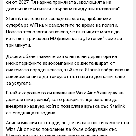
си от 2027. Тя нарича промяната „еволюцията на
достъпните и винаги свързани въздушни пътувания“.
Starlink постепенно завладява света, прибавяйки
супербърз WiFi към самолетите по време на полети.
Новата технология означава, че пътниците могат да
изтеглят тричасови HD филми като „Титаник“ само за
три минути.
Досега обаче главните изпълнителни директори на
нискотарифните авиокомпании се дистанцират от
системата поради цената, тъй като Starlink забранява на
авиокомпаниите да таксуват пътниците допълнително
за услугата.
В най-скорошното си изявление Wizz Air обяви края на
„самолетния режим“, като разкри, че ще започне да
внедрява хардуер, който позволява връзка със Starlink
от следващата година.
Авиокомпанията твърди, че „се очаква всеки самолет на
Wizz Air от ново поколение да бъде оборудван със
Starlink, което ще гарантира постоянна връзка,