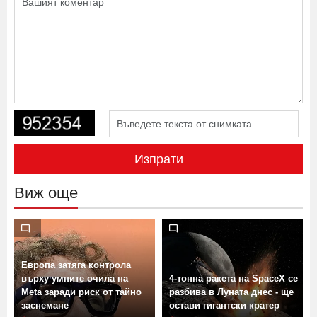
Изпрати
Виж още
Европа затяга контрола
върху умните очила на
4-тонна ракета на SpaceX се
Meta заради риск от тайно
разбива в Луната днес - ще
заснемане
остави гигантски кратер