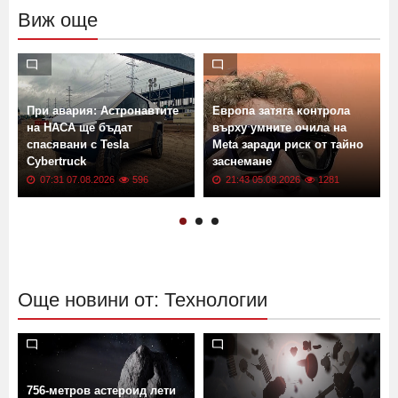
Виж още
При авария: Астронавтите
Европа затяга контрола
е
на НАСА ще бъдат
върху умните очила на
спасявани с Tesla
Meta заради риск от тайно
Cybertruck
заснемане
07:31 07.08.2026
596
21:43 05.08.2026
1281
Още новини от: Технологии
756-метров астероид лети