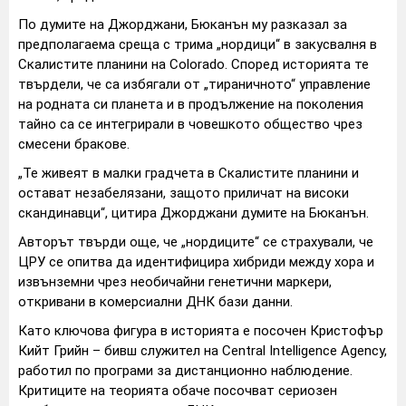
По думите на Джорджани, Бюканън му разказал за
предполагаема среща с трима „нордици“ в закусвалня в
Скалистите планини на
Colorado
. Според историята те
твърдели, че са избягали от „тираничното“ управление
на родната си планета и в продължение на поколения
тайно са се интегрирали в човешкото общество чрез
смесени бракове.
„Те живеят в малки градчета в Скалистите планини и
остават незабелязани, защото приличат на високи
скандинавци“, цитира Джорджани думите на Бюканън.
Авторът твърди още, че „нордиците“ се страхували, че
ЦРУ се опитва да идентифицира хибриди между хора и
извънземни чрез необичайни генетични маркери,
откривани в комерсиални ДНК бази данни.
Като ключова фигура в историята е посочен Кристофър
Кийт Грийн – бивш служител на
Central Intelligence Agency
,
работил по програми за дистанционно наблюдение.
Критиците на теорията обаче посочват сериозен