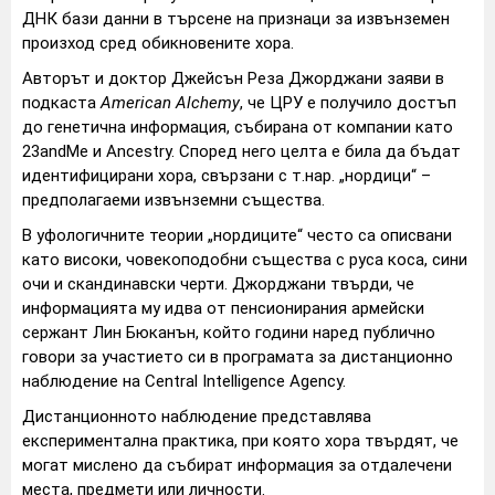
ДНК бази данни в търсене на признаци за извънземен
произход сред обикновените хора.
Авторът и доктор Джейсън Реза Джорджани заяви в
подкаста
American Alchemy
, че ЦРУ е получило достъп
до генетична информация, събирана от компании като
23andMe
и
Ancestry
. Според него целта е била да бъдат
идентифицирани хора, свързани с т.нар. „нордици“ –
предполагаеми извънземни същества.
В уфологичните теории „нордиците“ често са описвани
като високи, човекоподобни същества с руса коса, сини
очи и скандинавски черти. Джорджани твърди, че
информацията му идва от пенсионирания армейски
сержант Лин Бюканън, който години наред публично
говори за участието си в програмата за дистанционно
наблюдение на
Central Intelligence Agency
.
Дистанционното наблюдение представлява
експериментална практика, при която хора твърдят, че
могат мислено да събират информация за отдалечени
места, предмети или личности.