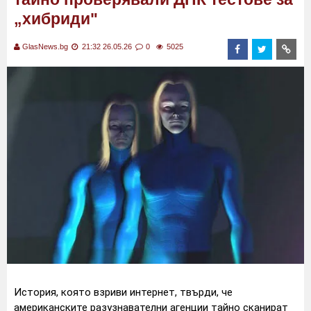
„хибриди"
GlasNews.bg
21:32 26.05.26
0
5025
История, която взриви интернет, твърди, че
американските разузнавателни агенции тайно сканират