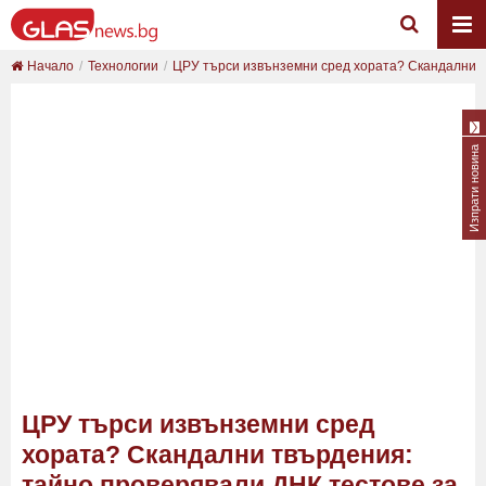
Начало
Технологии
ЦРУ търси извънземни сред хората? Скандални тв
Изпрати новина
ЦРУ търси извънземни сред
хората? Скандални твърдения:
тайно проверявали ДНК тестове за