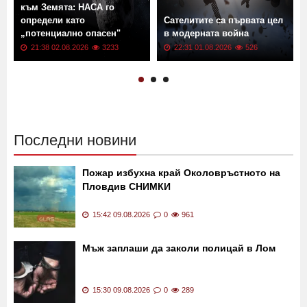
към Земята: НАСА го
определи като
Сателитите са първата цел
„потенциално опасен"
в модерната война
21:38 02.08.2026
3233
22:31 01.08.2026
526
Последни новини
Пожар избухна край Околовръстното на
Пловдив СНИМКИ
15:42 09.08.2026
0
961
Мъж заплаши да заколи полицай в Лом
15:30 09.08.2026
0
289