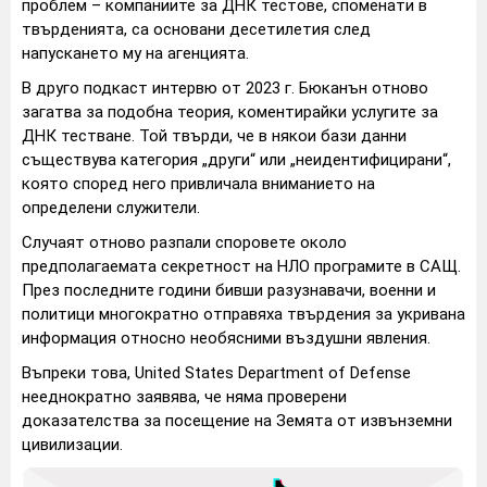
проблем – компаниите за ДНК тестове, споменати в
твърденията, са основани десетилетия след
напускането му на агенцията.
В друго подкаст интервю от 2023 г. Бюканън отново
загатва за подобна теория, коментирайки услугите за
ДНК тестване. Той твърди, че в някои бази данни
съществува категория „други“ или „неидентифицирани“,
която според него привличала вниманието на
определени служители.
Случаят отново разпали споровете около
предполагаемата секретност на НЛО програмите в САЩ.
През последните години бивши разузнавачи, военни и
политици многократно отправяха твърдения за укривана
информация относно необясними въздушни явления.
Въпреки това,
United States Department of Defense
нееднократно заявява, че няма проверени
доказателства за посещение на Земята от извънземни
цивилизации.