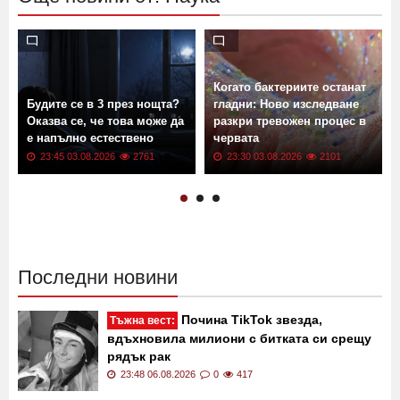
Когато бактериите останат
Будите се в 3 през нощта?
гладни: Ново изследване
Оказва се, че това може да
разкри тревожен процес в
е напълно естествено
червата
23:45 03.08.2026
2761
23:30 03.08.2026
2101
Последни новини
Почина TikTok звезда,
Тъжна вест:
вдъхновила милиони с битката си срещу
рядък рак
23:48 06.08.2026
0
417