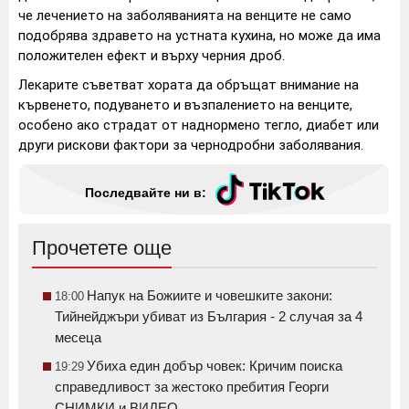
че лечението на заболяванията на венците не само
подобрява здравето на устната кухина, но може да има
положителен ефект и върху черния дроб.
Лекарите съветват хората да обръщат внимание на
кървенето, подуването и възпалението на венците,
особено ако страдат от наднормено тегло, диабет или
други рискови фактори за чернодробни заболявания.
Последвайте ни в:
Прочетете още
Напук на Божиите и човешките закони:
18:00
Тийнейджъри убиват из България - 2 случая за 4
месеца
Убиха един добър човек: Кричим поиска
19:29
справедливост за жестоко пребития Георги
СНИМКИ и ВИДЕО