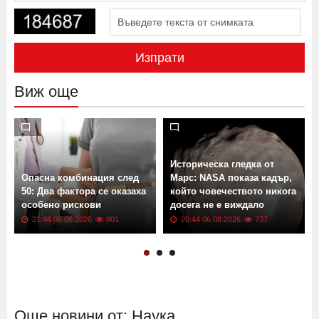
Изпрати
Виж още
Историческа гледка от
Опасна комбинация след
Марс: NASA показа кадър,
50: Два фактора се оказаха
който човечеството никога
особено рискови
досега не е виждало
21:44 06.08.2026
801
20:44 06.08.2026
737
Още новини от: Наука