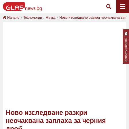
Начало
Технологии
Наука
Ново изследване разкри неочаквана заплах
Изпрати новина
Ново изследване разкри
неочаквана заплаха за черния
дроб