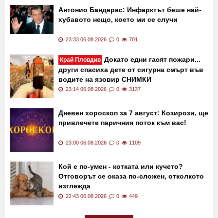
Антонио Бандерас: Инфарктът беше най-
хубавото нещо, което ми се случи
23:33 06.08.2026
0
701
Докато едни гасят пожари...
Край Пловдив
други спасиха дете от сигурна смърт във
водите на язовир СНИМКИ
23:14 06.08.2026
0
3137
Дневен хороскоп за 7 август: Козирози, ще
привлечете паричния поток към вас!
23:00 06.08.2026
0
1109
Кой е по-умен - котката или кучето?
Отговорът се оказа по-сложен, отколкото
изглежда
22:43 06.08.2026
0
449