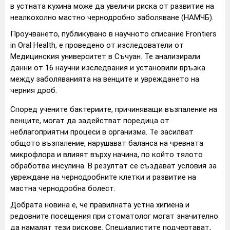
в устната кухина може да увеличи риска от развитие на
неалкохолно мастно чернодробно заболяване (НАМЧБ).
Проучването, публикувано в научното списание Frontiers
in Oral Health, е проведено от изследователи от
Медицинския университет в Съчуан. Те анализирали
данни от 16 научни изследвания и установили връзка
между заболяванията на венците и увреждането на
черния дроб.
Според учените бактериите, причиняващи възпаление на
венците, могат да задействат поредица от
неблагоприятни процеси в организма. Те засилват
общото възпаление, нарушават баланса на чревната
микрофлора и влияят върху начина, по който тялото
обработва инсулина. В резултат се създават условия за
увреждане на чернодробните клетки и развитие на
мастна чернодробна болест.
Добрата новина е, че правилната устна хигиена и
редовните посещения при стоматолог могат значително
да намалят тези рискове. Специалистите подчертават,