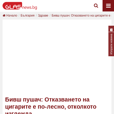
Начало
България
Здраве
Бивш пушач: Отказването на цигарите е по-
Изпрати новина
Бивш пушач: Отказването на
цигарите е по-лесно, отколкото
изглежда