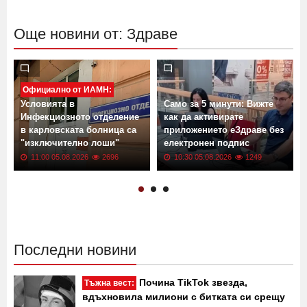
Още новини от: Здраве
Официално от ИАМН:
Условията в
Само за 5 минути: Вижте
Инфекциозното отделение
как да активирате
в карловската болница са
приложението еЗдраве без
"изключително лоши"
електронен подпис
11:00 05.08.2026
2696
10:30 05.08.2026
1249
Последни новини
Почина TikTok звезда,
Тъжна вест:
вдъхновила милиони с битката си срещу