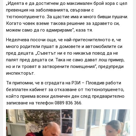
„Идеята е да достигнем до максимален брой хора с цел
превенция на заболяванията, свързани с
тютюнопушенето. За щастие има и много бивши пушачи.
Когато човек вземе такова решение за здравето си,
можем само да го адмирираме“, каза тя.
Неделчева посочи още, че най-притеснителното е, че
много родители пушат в домовете и автомобилите си
пред децата. „Съветът ни е по никакъв повод да не
палят пред децата си. Така не само дават лош пример,
но и ги тровят в затворените помещения“, предупреди
инспекторът.
Тя припомни, че в сградата на РЗИ – Пловдив работи
безплатен кабинет за отказване от тютюнопушенето,
който приема всеки делничен ден след предварително
записване на телефон 0889 836 366.