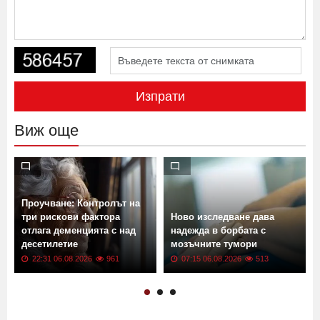
Изпрати
Виж още
Проучване: Контролът на
три рискови фактора
Ново изследване дава
отлага деменцията с над
надежда в борбата с
десетилетие
мозъчните тумори
22:31 06.08.2026
961
07:15 06.08.2026
513