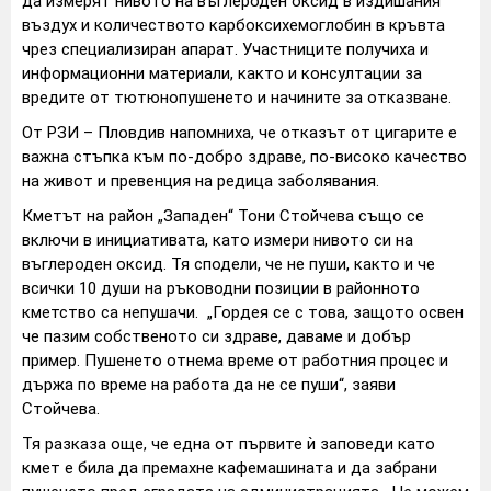
да измерят нивото на въглероден оксид в издишания
въздух и количеството карбоксихемоглобин в кръвта
чрез специализиран апарат. Участниците получиха и
информационни материали, както и консултации за
вредите от тютюнопушенето и начините за отказване.
От РЗИ – Пловдив напомниха, че отказът от цигарите е
важна стъпка към по-добро здраве, по-високо качество
на живот и превенция на редица заболявания.
Кметът на район „Западен“ Тони Стойчева също се
включи в инициативата, като измери нивото си на
въглероден оксид. Тя сподели, че не пуши, както и че
всички 10 души на ръководни позиции в районното
кметство са непушачи. „Гордея се с това, защото освен
че пазим собственото си здраве, даваме и добър
пример. Пушенето отнема време от работния процес и
държа по време на работа да не се пуши“, заяви
Стойчева.
Тя разказа още, че една от първите ѝ заповеди като
кмет е била да премахне кафемашината и да забрани