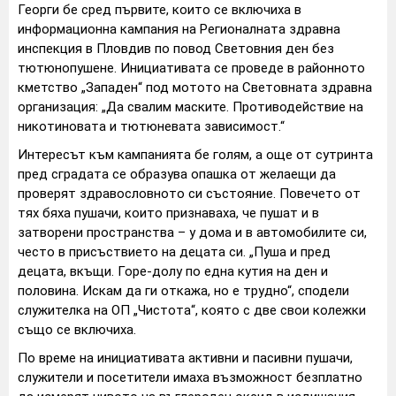
Георги бе сред първите, които се включиха в
информационна кампания на Регионалната здравна
инспекция в Пловдив по повод Световния ден без
тютюнопушене. Инициативата се проведе в районното
кметство „Западен“ под мотото на Световната здравна
организация: „Да свалим маските. Противодействие на
никотиновата и тютюневата зависимост.“
Интересът към кампанията бе голям, а още от сутринта
пред сградата се образува опашка от желаещи да
проверят здравословното си състояние. Повечето от
тях бяха пушачи, които признаваха, че пушат и в
затворени пространства – у дома и в автомобилите си,
често в присъствието на децата си. „Пуша и пред
децата, вкъщи. Горе-долу по една кутия на ден и
половина. Искам да ги откажа, но е трудно“, сподели
служителка на ОП „Чистота“, която с две свои колежки
също се включиха.
По време на инициативата активни и пасивни пушачи,
служители и посетители имаха възможност безплатно