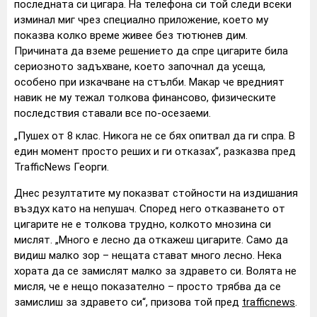
последната си цигара. На телефона си той следи всеки
изминал миг чрез специално приложение, което му
показва колко време живее без тютюнев дим.
Причината да вземе решението да спре цигарите била
сериозното задъхване, което започнал да усеща,
особено при изкачване на стълби. Макар че вредният
навик не му тежал толкова финансово, физическите
последствия ставали все по-осезаеми.
„Пушех от 8 клас. Никога не се бях опитвал да ги спра. В
един момент просто реших и ги отказах“, разказва пред
TrafficNews Георги.
Днес резултатите му показват стойности на издишания
въздух като на непушач. Според него отказването от
цигарите не е толкова трудно, колкото мнозина си
мислят. „Много е лесно да откажеш цигарите. Само да
видиш малко зор – нещата стават много лесно. Нека
хората да се замислят малко за здравето си. Волята не
мисля, че е нещо показателно – просто трябва да се
замислиш за здравето си“, призова той пред
trafficnews
.