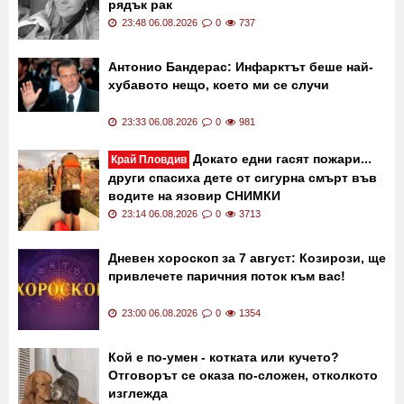
рядък рак
23:48 06.08.2026
0
737
Антонио Бандерас: Инфарктът беше най-
хубавото нещо, което ми се случи
23:33 06.08.2026
0
981
Докато едни гасят пожари...
Край Пловдив
други спасиха дете от сигурна смърт във
водите на язовир СНИМКИ
23:14 06.08.2026
0
3713
Дневен хороскоп за 7 август: Козирози, ще
привлечете паричния поток към вас!
23:00 06.08.2026
0
1354
Кой е по-умен - котката или кучето?
Отговорът се оказа по-сложен, отколкото
изглежда