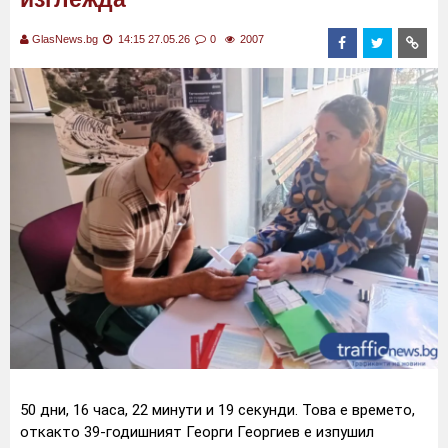
GlasNews.bg
14:15 27.05.26
0
2007
50 дни, 16 часа, 22 минути и 19 секунди. Това е времето,
откакто 39-годишният Георги Георгиев е изпушил