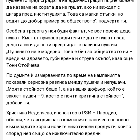
пушенето пред сградата на администрацията. „Не можем
да казваме на хората да не пушат, ако ни виждат с
цигара пред институцията. Това са малки стъпки, но
водят до добър пример за обществото“, подчерта тя.
Особена тревога у нея буди фактът, че все повече деца
пушат. Кметът призова родителите да не пушат пред
децата си и да не ги превръщат в пасивни пушачи.
„Пушенето не е модерно. Това е бич за обществото ни –
вреди на здравето, губи време и струва скъпо“, каза още
Тони Стойчева.
По думите ѝ измерванията по време на кампанията
показали сериозна разлика между пушачи и непушачи.
„Моята стойност беше 1, а на нашия шофьор, който е
заклет пушач – 9, което е почти критична стойност“,
добави тя.
Христина Неделчева, инспектор в РЗИ – Пловдив,
обясни, че тазгодишната кампания е насочена основно
към младите хора и новите никотинови продукти, които
според нея също са изключително вредни.