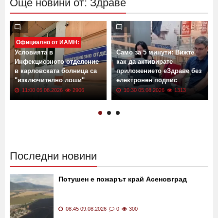
Още новини от: Здраве
Официално от ИАМН:
Условията в
Само за 5 минути: Вижте
Инфекциозното отделение
как да активирате
в карловската болница са
приложението еЗдраве без
"изключително лоши"
електронен подпис
11:00 05.08.2026
2906
10:30 05.08.2026
1313
Последни новини