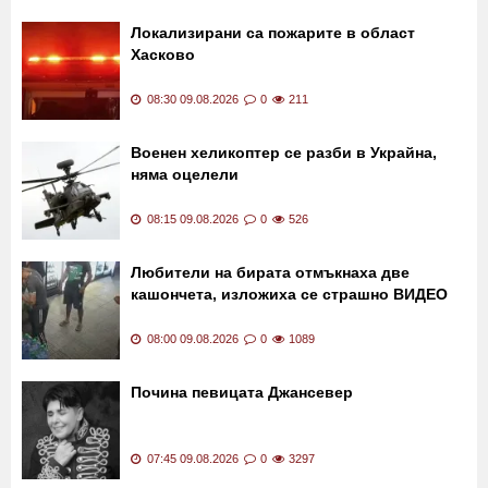
Потушен е пожарът край Асеновград
08:45 09.08.2026
0
300
Локализирани са пожарите в област
Хасково
08:30 09.08.2026
0
211
Военен хеликоптер се разби в Украйна,
няма оцелели
08:15 09.08.2026
0
526
Любители на бирата отмъкнаха две
кашончета, изложиха се страшно ВИДЕО
08:00 09.08.2026
0
1089
Почина певицата Джансевер