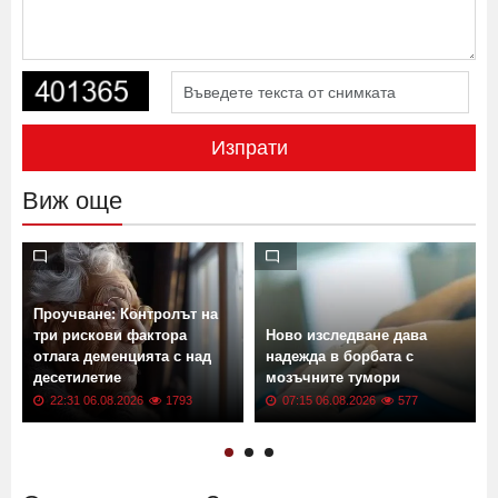
Изпрати
Виж още
Проучване: Контролът на
три рискови фактора
Ново изследване дава
отлага деменцията с над
надежда в борбата с
десетилетие
мозъчните тумори
22:31 06.08.2026
1793
07:15 06.08.2026
577