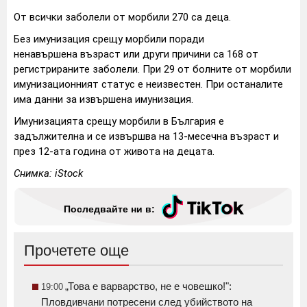
От всички заболели от морбили 270 са деца.
Без имунизация срещу морбили поради
ненавършена възраст или други причини са 168 от
регистрираните заболели. При 29 от болните от морбили
имунизационният статус е неизвестен. При останалите
има данни за извършена имунизация.
Имунизацията срещу морбили в България е
задължителна и се извършва на 13-месечна възраст и
през 12-ата година от живота на децата.
Снимка: iStock
Последвайте ни в:
Прочетете още
„Това е варварство, не е човешко!":
19:00
Пловдивчани потресени след убийството на