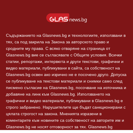
Съдържанието на Glasnews.bg и технологиите, използвани в
тях, са под закрила на Закона за авторското право и
сродните му права. С всяко отваряне на страница от
Glasnews.bg вие се съгласявате с Общите условия. Всички
статии, репортажи, интервюта и други текстови, графични и
видео материали, публикувани в сайта, са собственост на
Glasnews.bg освен ако изрично не е посочено друго. Допуска
се публикуване на текстови материали и снимки само след
писмено съгласие на Glasnews.bg, посочване на източника и
добавяне на линк към Glasnews.bg. Използването на
графични и видео материали, публикувани в Glasnews.bg е
строго забранено. Нарушителите ще бъдат санкционирани с
цялата строгост на закона. Мненията изразени в
коментарите към новините са собственост на авторите им и
Glasnews.bg не носят отговорност за тях. Glasnews.bg