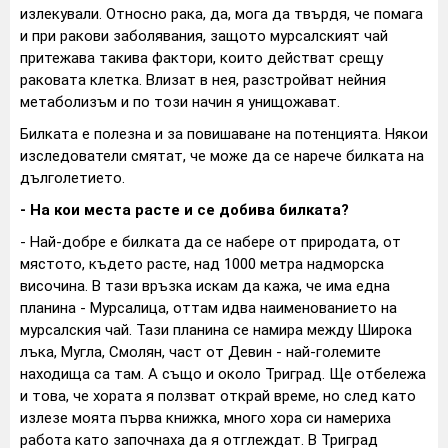
излекували. Относно рака, да, мога да твърдя, че помага
и при ракови заболявания, защото мурсалският чай
притежава такива фактори, които действат срещу
раковата клетка. Влизат в нея, разстройват нейния
метаболизъм и по този начин я унищожават.
Билката е полезна и за повишаване на потенцията. Някои
изследователи смятат, че може да се нарече билката на
дълголетието.
- На кои места расте и се добива билката?
- Най-добре е билката да се набере от природата, от
мястото, където расте, над 1000 метра надморска
височина. В тази връзка искам да кажа, че има една
планина - Мурсалица, оттам идва наименованието на
мурсалския чай. Тази планина се намира между Широка
лъка, Мугла, Смолян, част от Девин - най-големите
находища са там. А също и около Триград. Ще отбележа
и това, че хората я ползват открай време, но след като
излезе моята първа книжка, много хора си намериха
работа като започнаха да я отглеждат. В Триград