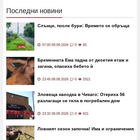
Последни новини
Слънце, после бури: Времето се обръща
07:00 09.08.2026
0
65
Бременната Ема падна от десетия етаж и
загина, спасиха бебето ѝ
23:45 08.08.2026
0
2521
Зловеща находка в Чикаго: Откриха 56
разлагащи се тела в погребален дом
23:32 08.08.2026
0
921
Ловният сезон започна! Има и ограничения