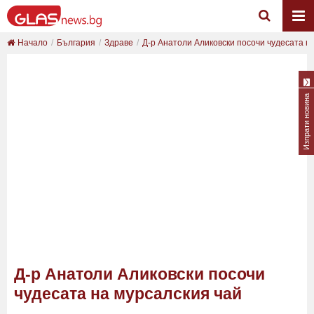
Начало
България
Здраве
Д-р Анатоли Аликовски посочи чудесата на
Изпрати новина
Д-р Анатоли Аликовски посочи
чудесата на мурсалския чай