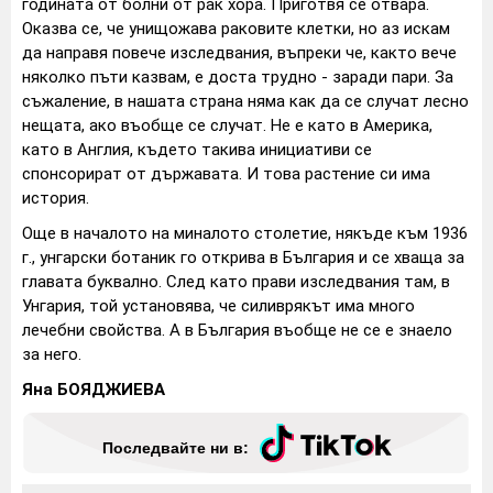
годината от болни от рак хора. Приготвя се отвара.
Оказва се, че унищожава раковите клетки, но аз искам
да направя повече изследвания, въпреки че, както вече
няколко пъти казвам, е доста трудно - заради пари. За
съжаление, в нашата страна няма как да се случат лесно
нещата, ако въобще се случат. Не е като в Америка,
като в Англия, където такива инициативи се
спонсорират от държавата. И това растение си има
история.
Още в началото на миналото столетие, някъде към 1936
г., унгарски ботаник го открива в България и се хваща за
главата буквално. След като прави изследвания там, в
Унгария, той установява, че силиврякът има много
лечебни свойства. А в България въобще не се е знаело
за него.
Яна БОЯДЖИЕВА
Последвайте ни в: