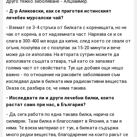
друго тежко заболяване - Алцхаймер.
- Д-р Аликовски, как се приготвя истинският
лечебен мурсалски чай?
- Вземат се 3-4 стръка от билката с коренищата, но не
чак от корена, а от надземната част. Нарязва се и се
слага в 300-400 мл вода да кипне, след което се сваля от
огъня, похлупва се с похлупак за 15-20 минути и вече
може да се използва. На втората сутрин можете да
използвате същата отвара, тъй като се запазват
голяма част от свойствата. Тук ще добавя още нещо
важно - по отношение на раковите заболявания съм
изследвал дали в билката има радиоактивни вещества.
Оказа се, разбира се, че няма такива.
- Изследвате ли и други лечебни билки, които
растат само при нас, в България?
- Да, сега работя по една такава билка, нарича се
силивряк. Тази билка я благославят в Япония, а там я
няма. Те взеха материал от тук, а билката съдържа
много редки вещества, благодарение на които ракът се