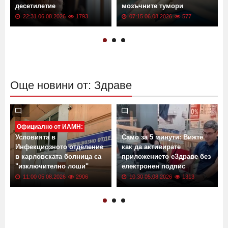
десетилетие
мозъчните тумори
22:31 06.08.2026
1793
07:15 06.08.2026
577
Още новини от: Здраве
Официално от ИАМН:
Условията в
Само за 5 минути: Вижте
Инфекциозното отделение
как да активирате
в карловската болница са
приложението еЗдраве без
"изключително лоши"
електронен подпис
11:00 05.08.2026
2906
10:30 05.08.2026
1313