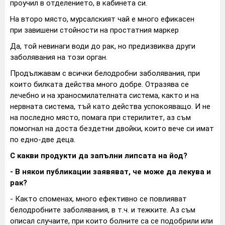
проучил в отделението, в кабинета си.
На второ място, мурсалският чай е много ефикасен
при завишени стойности на простатния маркер
Да, той невинаги води до рак, но предизвиква други
заболявания на този орган.
Продължавам с всички белодробни заболявания, при
които билката действа много добре. Отразява се
лечебно и на храносмилателната система, както и на
нервната система, тъй като действа успокояващо. И не
на последно място, помага при стерилитет, аз съм
помогнал на доста бездетни двойки, които вече си имат
по едно-две деца.
С какви продукти да запълни липсата на йод?
- В някои публикации заявяват, че може да лекува и
рак?
- Както споменах, много ефективно се повлияват
белодробните заболявания, в т.ч. и тежките. Аз съм
описал случаите, при които болните са се подобрили или