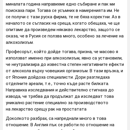
миналата година направихме едно събиране и пак ми
поискаха пари. Тогава се усъмних в намеренията им. Не
се получи с тази руска фирма, те не бяха коректни. Аз в
началото се съгласих на среща, когато обещаха, че ще
опитаме да произведем някакво лекарство, защото се
оказа, че в Русия се ползва много, особено за лечение на
алкохолизъм.
Професорът, който дойде тогава, призна, че масово я
използват именно при алкохолизъм, явно са установили,
че неутрализира до известна степен негативните ефекти
от алкохола върху човешкия организъм. В тази връзка, и
от Япония дойдоха специалисти. Дори разгледаха
отделните ареали, т.е., точно къде расте билката.
Направиха изследвания и действително стигнаха до
извода, че трябва да продължат да изследват това
уникално растение специално за производството
на лекарство срещу рак на простатата
Доколкото разбрах, са напреднали много в това
отношение. В Англия пък се работи по отношение на