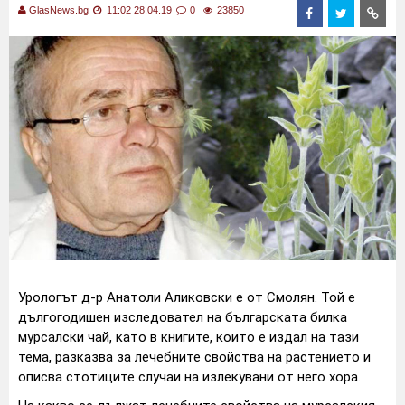
GlasNews.bg
11:02 28.04.19
0
23850
Урологът д-р Анатоли Аликовски е от Смолян. Той е
дългогодишен изследовател на българската билка
мурсалски чай, като в книгите, които е издал на тази
тема, разказва за лечебните свойства на растението и
описва стотиците случаи на излекувани от него хора.