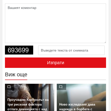
Изпрати
Виж още
Проучване: Контролът на
три рискови фактора
Ново изследване дава
отлага деменцията с над
надежда в борбата с