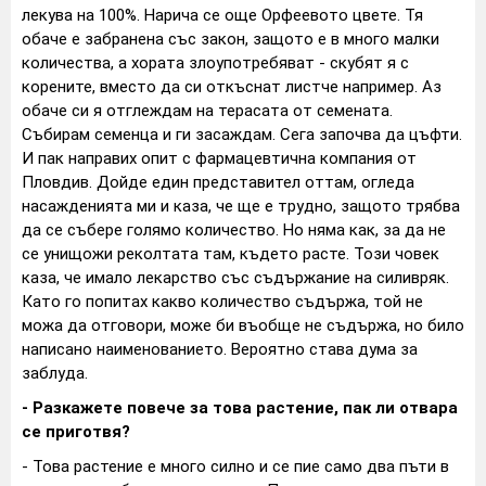
лекува на 100%. Нарича се още Орфеевото цвете. Тя
обаче е забранена със закон, защото е в много малки
количества, а хората злоупотребяват - скубят я с
корените, вместо да си откъснат листче например. Аз
обаче си я отглеждам на терасата от семената.
Събирам семенца и ги засаждам. Сега започва да цъфти.
И пак направих опит с фармацевтична компания от
Пловдив. Дойде един представител оттам, огледа
насажденията ми и каза, че ще е трудно, защото трябва
да се събере голямо количество. Но няма как, за да не
се унищожи реколтата там, където расте. Този човек
каза, че имало лекарство със съдържание на силивряк.
Като го попитах какво количество съдържа, той не
можа да отговори, може би въобще не съдържа, но било
написано наименованието. Вероятно става дума за
заблуда.
- Разкажете повече за това растение, пак ли отвара
се приготвя?
- Това растение е много силно и се пие само два пъти в