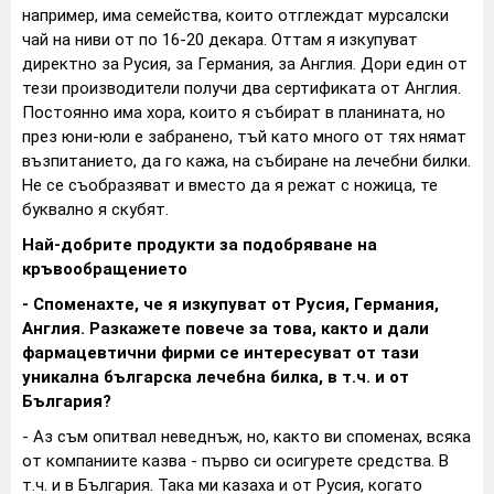
например, има семейства, които отглеждат мурсалски
чай на ниви от по 16-20 декара. Оттам я изкупуват
директно за Русия, за Германия, за Англия. Дори един от
тези производители получи два сертификата от Англия.
Постоянно има хора, които я събират в планината, но
през юни-юли е забранено, тъй като много от тях нямат
възпитанието, да го кажа, на събиране на лечебни билки.
Не се съобразяват и вместо да я режат с ножица, те
буквално я скубят.
Най-добрите продукти за подобряване на
кръвообращението
- Споменахте, че я изкупуват от Русия, Германия,
Англия. Разкажете повече за това, както и дали
фармацевтични фирми се интересуват от тази
уникална българска лечебна билка, в т.ч. и от
България?
- Аз съм опитвал неведнъж, но, както ви споменах, всяка
от компаниите казва - първо си осигурете средства. В
т.ч. и в България. Така ми казаха и от Русия, когато