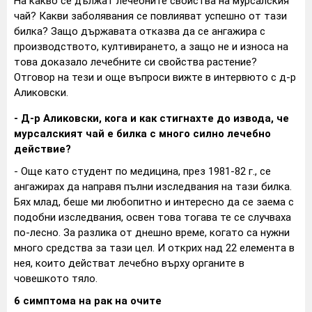
На какво се дължат лечебните свойства на мурсалския
чай? Какви заболявания се повлияват успешно от тази
билка? Защо държавата отказва да се ангажира с
производството, култивирането, а защо не и износа на
това доказало лечебните си свойства растение?
Отговор на тези и още въпроси вижте в интервюто с д-р
Аликовски.
- Д-р Аликовски, кога и как стигнахте до извода, че
мурсалският чай е билка с много силно лечебно
действие?
- Още като студент по медицина, през 1981-82 г., се
ангажирах да направя пълни изследвания на тази билка.
Бях млад, беше ми любопитно и интересно да се заема с
подобни изследвания, освен това тогава те се случваха
по-лесно. За разлика от днешно време, когато са нужни
много средства за тази цел. И открих над 22 елемента в
нея, които действат лечебно върху органите в
човешкото тяло.
6 симптома на рак на очите