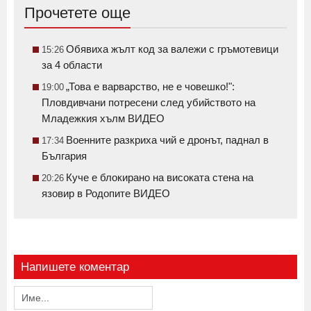
Прочетете още
Обявиха жълт код за валежи с гръмотевици
15:26
за 4 области
„Това е варварство, не е човешко!":
19:00
Пловдивчани потресени след убийството на
Младежкия хълм ВИДЕО
Военните разкриха чий е дронът, паднал в
17:34
България
Куче е блокирано на високата стена на
20:26
язовир в Родопите ВИДЕО
Напишете коментар