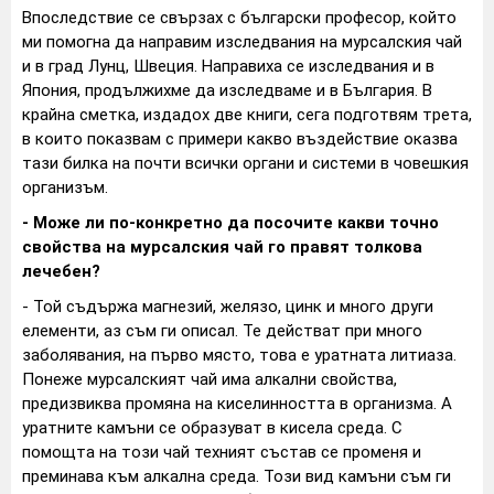
Впоследствие се свързах с български професор, който
ми помогна да направим изследвания на мурсалския чай
и в град Лунц, Швеция. Направиха се изследвания и в
Япония, продължихме да изследваме и в България. В
крайна сметка, издадох две книги, сега подготвям трета,
в които показвам с примери какво въздействие оказва
тази билка на почти всички органи и системи в човешкия
организъм.
- Може ли по-конкретно да посочите какви точно
свойства на мурсалския чай го правят толкова
лечебен?
- Той съдържа магнезий, желязо, цинк и много други
елементи, аз съм ги описал. Те действат при много
заболявания, на първо място, това е уратната литиаза.
Понеже мурсалският чай има алкални свойства,
предизвиква промяна на киселинността в организма. А
уратните камъни се образуват в кисела среда. С
помощта на този чай техният състав се променя и
преминава към алкална среда. Този вид камъни съм ги