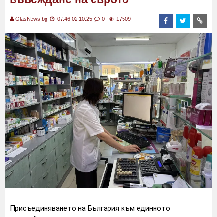
GlasNews.bg
07:46 02.10.25
0
17509
Присъединяването на България към единното