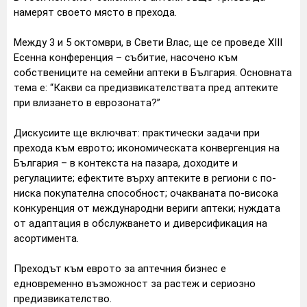
намерят своето място в прехода.
Между 3 и 5 октомври, в Свети Влас, ще се проведе XIII
Есенна конференция – събитие, насочено към
собствениците на семейни аптеки в България. Основната
тема е: “Какви са предизвикателствата пред аптеките
при влизането в еврозоната?”
Дискусиите ще включват: практически задачи при
прехода към еврото; икономическата конвергенция на
България – в контекста на пазара, доходите и
регулациите; ефектите върху аптеките в региони с по-
ниска покупателна способност; очакваната по-висока
конкуренция от международни вериги аптеки; нуждата
от адаптация в обслужването и диверсификация на
асортимента.
Преходът към еврото за аптечния бизнес е
едновременно възможност за растеж и сериозно
предизвикателство.