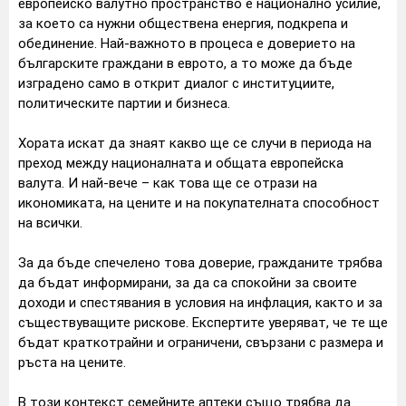
европейско валутно пространство е национално усилие,
за което са нужни обществена енергия, подкрепа и
обединение. Най-важното в процеса е доверието на
българските граждани в еврото, а то може да бъде
изградено само в открит диалог с институциите,
политическите партии и бизнеса.
Хората искат да знаят какво ще се случи в периода на
преход между националната и общата европейска
валута. И най-вече – как това ще се отрази на
икономиката, на цените и на покупателната способност
на всички.
За да бъде спечелено това доверие, гражданите трябва
да бъдат информирани, за да са спокойни за своите
доходи и спестявания в условия на инфлация, както и за
съществуващите рискове. Експертите уверяват, че те ще
бъдат краткотрайни и ограничени, свързани с размера и
ръста на цените.
В този контекст семейните аптеки също трябва да