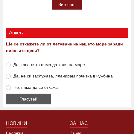
Виж още
Анкета
Ще се откажете ли от летуване на нашето море заради
високите цени?
Да, това лято няма да ходя на море
Да, не си заслужава, планирам почивка в чужбина
Не, няма да се откажа
НОВИНИ
ЗА НАС
България
За нас