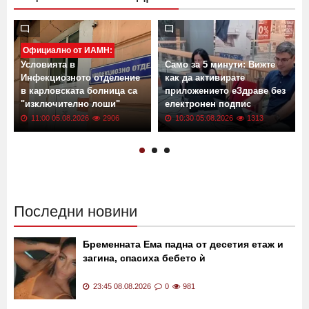
Официално от ИАМН:
Условията в
Само за 5 минути: Вижте
Инфекциозното отделение
как да активирате
в карловската болница са
приложението еЗдраве без
"изключително лоши"
електронен подпис
11:00 05.08.2026
2906
10:30 05.08.2026
1313
Последни новини
Бременната Ема падна от десетия етаж и
загина, спасиха бебето ѝ
23:45 08.08.2026
0
981