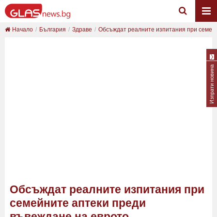
Начало
България
Здраве
Обсъждат реалните изпитания при семейни
Изпрати новина
Обсъждат реалните изпитания при
семейните аптеки преди
въвеждане на еврото