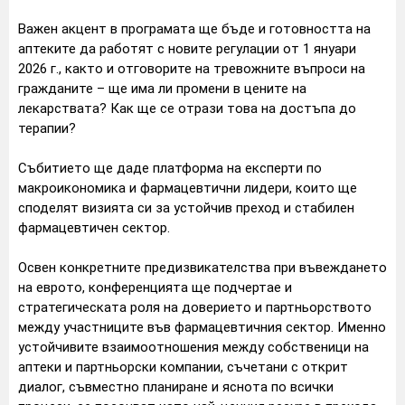
Важен акцент в програмата ще бъде и готовността на
аптеките да работят с новите регулации от 1 януари
2026 г., както и отговорите на тревожните въпроси на
гражданите – ще има ли промени в цените на
лекарствата? Как ще се отрази това на достъпа до
терапии?
Събитието ще даде платформа на експерти по
макроикономика и фармацевтични лидери, които ще
споделят визията си за устойчив преход и стабилен
фармацевтичен сектор.
Освен конкретните предизвикателства при въвеждането
на еврото, конференцията ще подчертае и
стратегическата роля на доверието и партньорството
между участниците във фармацевтичния сектор. Именно
устойчивите взаимоотношения между собственици на
аптеки и партньорски компании, съчетани с открит
диалог, съвместно планиране и яснота по всички