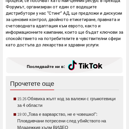
процеси, се посочват като най-ценния ресурс в прехода.
Форумът, организиран от един от водещите
дистрибутори у нас “Стинг” АД, ще предложи и дискусии
за ценовия контрол, двойното етикетиране, правната и
счетоводната адаптация към еврото, както и
информационните кампании, които ще бъдат ключови за
спокойствието на потребителите в чувствителни сфери
като достъпа до лекарства и здравни услуги.
Последвайте ни в:
Прочетете още
Обявиха жълт код за валежи с гръмотевици
15:26
за 4 области
„Това е варварство, не е човешко!":
19:00
Пловдивчани потресени след убийството на
Младежкия хълм ВИДЕО