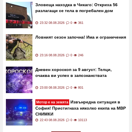
Зловеща находка в Чикаго: Откриха 56
разлагащи се тела в погребален дом
23:32 08.08.2026
0
361
Ловният сезон започна! Има и ограничения
23:16 08.08.2026
0
246
Дневен хороскоп за 9 август: Телци,
очаква ви успех в запознанствата
23:00 08.08.2026
0
801
Извънредна ситуация в
Мотор е на земята
София! Пристигнаха няколко екипа на МВР
СНИМКИ
22:43 08.08.2026
0
10113