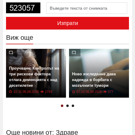
Изпрати
Виж още
Проучване: Контролът на
три рискови фактора
Ново изследване дава
отлага деменцията с над
надежда в борбата с
десетилетие
мозъчните тумори
22:31 06.08.2026
1793
07:15 06.08.2026
577
Още новини от: Здраве