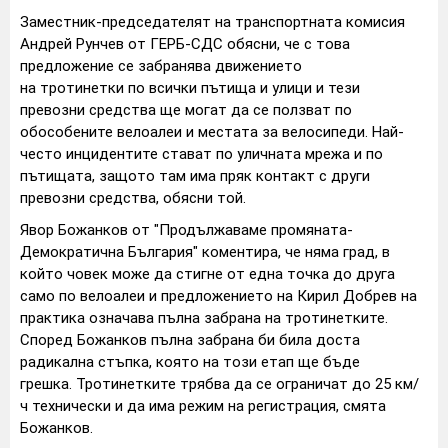
Заместник-председателят на транспортната комисия
Андрей Рунчев от ГЕРБ-СДС обясни, че с това
предложение се забранява движението
на тротинетки по всички пътища и улици и тези
превозни средства ще могат да се ползват по
обособените велоалеи и местата за велосипеди. Най-
често инцидентите стават по уличната мрежа и по
пътищата, защото там има пряк контакт с други
превозни средства, обясни той.
Явор Божанков от "Продължаваме промяната-
Демократична България" коментира, че няма град, в
който човек може да стигне от една точка до друга
само по велоалеи и предложението на Кирил Добрев на
практика означава пълна забрана на тротинетките.
Според Божанков пълна забрана би била доста
радикална стъпка, която на този етап ще бъде
грешка. Тротинетките трябва да се ограничат до 25 км/
ч технически и да има режим на регистрация, смята
Божанков.