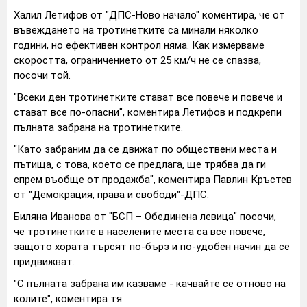
Халил Летифов от "ДПС-Ново начало" коментира, че от
въвеждането на тротинетките са минали няколко
години, но ефективен контрол няма. Как измерваме
скоростта, ограничението от 25 км/ч не се спазва,
посочи той.
"Всеки ден тротинетките стават все повече и повече и
стават все по-опасни", коментира Летифов и подкрепи
пълната забрана на тротинетките.
"Като забраним да се движат по обществени места и
пътища, с това, което се предлага, ще трябва да ги
спрем въобще от продажба", коментира Павлин Кръстев
от "Демокрация, права и свободи"-ДПС.
Биляна Иванова от "БСП – Обединена левица" посочи,
че тротинетките в населените места са все повече,
защото хората търсят по-бърз и по-удобен начин да се
придвижват.
"С пълната забрана им казваме - качвайте се отново на
колите", коментира тя.