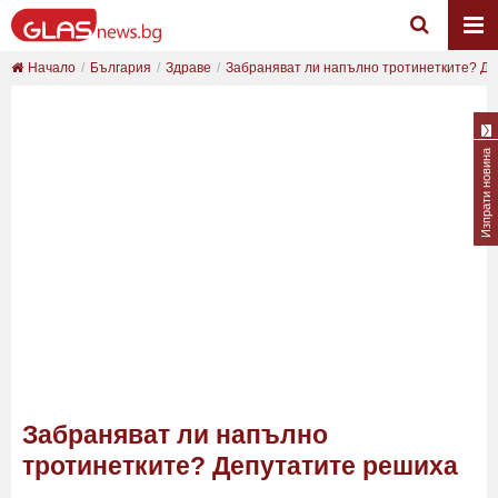
Начало
България
Здраве
Забраняват ли напълно тротинетките? Деп
Изпрати новина
Забраняват ли напълно
тротинетките? Депутатите решиха