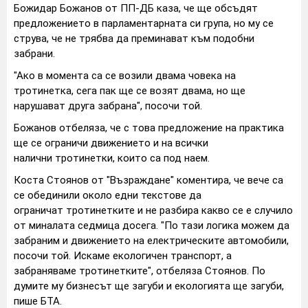
Божидар Божанов от ПП-ДБ каза, че ще обсъдят
предложението в парламентарната си група, но му се
струва, че не трябва да преминават към подобни
забрани.
"Ако в момента са се возили двама човека на
тротинетка, сега пак ще се возят двама, но ще
нарушават друга забрана", посочи той.
Божанов отбеляза, че с това предложение на практика
ще се ограничи движението и на всички
налични тротинетки, които са под наем.
Коста Стоянов от "Възраждане" коментира, че вече са
се обединили около едни текстове да
ограничат тротинетките и не разбира какво се е случило
от миналата седмица досега. "По тази логика можем да
забраним и движението на електрическите автомобили,
посочи той. Искаме екологичен транспорт, а
забраняваме тротинетките", отбеляза Стоянов. По
думите му бизнесът ще загуби и екологията ще загуби,
пише БТА.