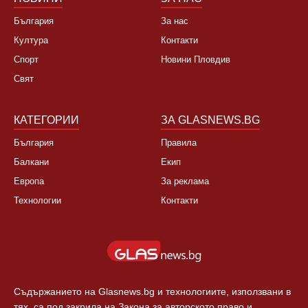
България
За нас
Култура
Контакти
Спорт
Новини Пловдив
Свят
КАТЕГОРИИ
ЗА GLASNEWS.BG
България
Правила
Балкани
Екип
Европа
За реклама
Технологии
Контакти
Съдържанието на Glasnews.bg и технологиите, използвани в
тях, са под закрила на Закона за авторското право и