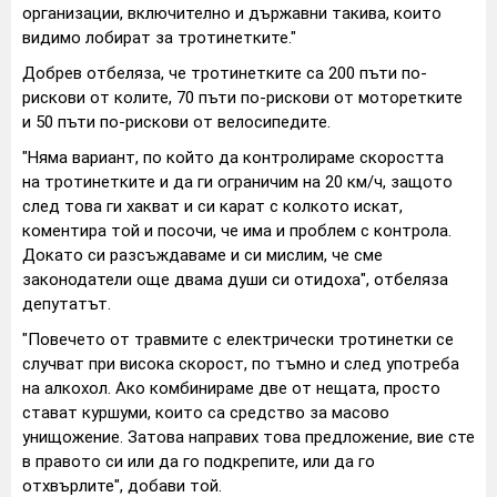
организации, включително и държавни такива, които
видимо лобират за тротинетките."
Добрев отбеляза, че тротинетките са 200 пъти по-
рискови от колите, 70 пъти по-рискови от моторетките
и 50 пъти по-рискови от велосипедите.
"Няма вариант, по който да контролираме скоростта
на тротинетките и да ги ограничим на 20 км/ч, защото
след това ги хакват и си карат с колкото искат,
коментира той и посочи, че има и проблем с контрола.
Докато си разсъждаваме и си мислим, че сме
законодатели още двама души си отидоха", отбеляза
депутатът.
"Повечето от травмите с електрически тротинетки се
случват при висока скорост, по тъмно и след употреба
на алкохол. Ако комбинираме две от нещата, просто
стават куршуми, които са средство за масово
унищожение. Затова направих това предложение, вие сте
в правото си или да го подкрепите, или да го
отхвърлите", добави той.