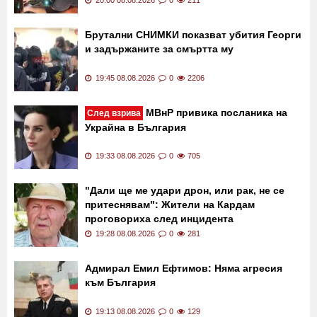
Брутални СНИМКИ показват убития Георги
и задържаните за смъртта му
19:45 08.08.2026
0
2206
МВнР привика посланика на
След взрива
Украйна в България
19:33 08.08.2026
0
705
"Дали ще ме удари дрон, или рак, не се
притеснявам": Жители на Кардам
проговориха след инцидента
19:28 08.08.2026
0
281
Адмирал Емил Ефтимов: Няма агресия
към България
19:13 08.08.2026
0
129