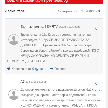
Вашите коментари през Glas.bg
2 Коментара
Сортирай по
Един жител на ЗЕМЯТА
23:38, 16.06.2025
Тротинетка на 16г. Курс за тротинетки както при
мотопедите ЗА ДА СЕ ЗНАЯТ ПРАВИЛАТА ЗА
ДВИЖЕНИЕ!!!Ограничение 30-35км/ч-който кара
бързо да си бере /гайлето/някои ще разберат.МНОГО
НЕЩА СА ОПАСНИ НО ЗЕМЯТА СЕ ВЪРТИ И
НЕМОЖЕМ ДА Я СПРЕМ.
Харесвано от
0 души
Отговор
АЗ
23:58, 16.06.2025
Да спрем ел.количките в парковете,блъскат бабите те
изтърват дюнерите, цапат парка,подхлъзваш се на
мазният сос,падаш и може да стане лошо.Не е нужна
РЕГИСТРАЦИЯ на тротинетките, ТРЯБВА КНИЖКА