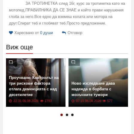
ЗА ТРОТИНЕТКА след 16г, курс за тротинетка като на
мотопед,ПРАВИЛНИКА ДА СЕ ЗНАЕ и който прави нарушения
глоба за него.Все едно да вземеш колата или мотора на
друг.Спират теб и глобяват теб.Просто предложение.
Харесвано от
0 души
Отговор
Виж още
Проучване: Контролът на
три рискови фактора
Ново изследване дава
отлага деменцията с над
надежда в борбата с
десетилетие
мозъчните тумори
22:31 06.08.2026
1793
07:15 06.08.2026
577