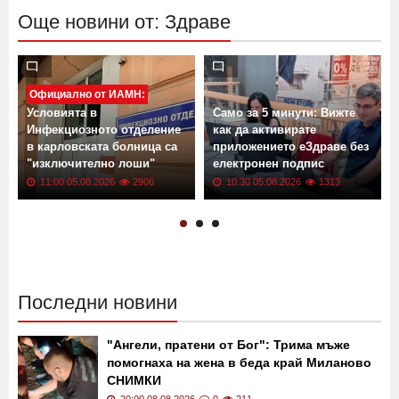
Още новини от: Здраве
Официално от ИАМН:
Условията в
Само за 5 минути: Вижте
Инфекциозното отделение
как да активирате
в карловската болница са
приложението еЗдраве без
"изключително лоши"
електронен подпис
11:00 05.08.2026
2906
10:30 05.08.2026
1313
Последни новини
"Ангели, пратени от Бог": Трима мъже
помогнаха на жена в беда край Миланово
СНИМКИ
20:00 08.08.2026
0
211