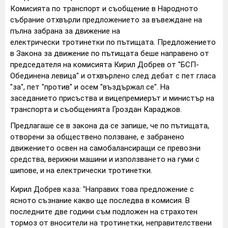
Комисията по транспорт и съобщение в Народното
събрание отхвърли предложението за въвеждане на
пълна забрана за движение на
електрически тротинетки по пътищата. Предложението
в Закона за движение по пътищата беше направено от
председателя на комисията Кирил Добрев от "БСП-
Обединена левица" и отхвърлено след дебат с пет гласа
"за", пет "против" и осем "въздържал се". На
заседанието присъства и вицепремиерът и министър на
транспорта и съобщенията Гроздан Караджов.
Предлагаше се в закона да се запише, че по пътищата,
отворени за обществено ползване, е забранено
движението освен на самобалансиращи се превозни
средства, верижни машини и използването на гуми с
шипове, и на електрически тротинетки.
Кирил Добрев каза: "Направих това предложение с
ясното съзнание какво ще последва в комисия. В
последните две години съм подложен на страхотен
тормоз от вносители на тротинетки, неправителствени