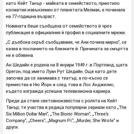
като Кейт Танър - майката в семейството, приютило
косматия извънземен от планетата Мелмак, е починала
на 77-годишна възраст.
Новината беше съобщена от семейството ѝ чрез
публикация в официалния ѝ профил в социалните мрежи.
„С дълбока скръб съобщаваме, че Ани почина мирно“, се
казва в посланието на близките ѝ. Причината за смъртта
не е обявена.
Ан Шедийн е родена на 8 януари 1949 г. в Портланд, щата
Орегон, под името Луан Рут Шедийн. Още като дете
започва да се занимава с театър, а по-късно се
премества в Ню Йорк и след това в Лос Анджелис,
където изгражда успешна телевизионна кариера.
Преди да стане световноизвестна с ролята на Кейт
Танър, тя участва в редица популярни сериали като „The
Six Million Dollar Man“, „The Bionic Woman“, „Three's
Company“, „Cheers“, „Magnum P.I.“, „Murder, She Wrote“ и
други.