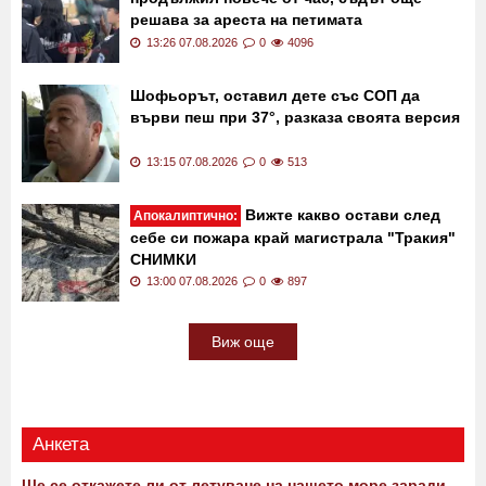
решава за ареста на петимата
непълнолетни
13:26 07.08.2026
0
4096
Шофьорът, оставил дете със СОП да
върви пеш при 37°, разказа своята версия
13:15 07.08.2026
0
513
Вижте какво остави след
Апокалиптично:
себе си пожара край магистрала "Тракия"
СНИМКИ
13:00 07.08.2026
0
897
Виж още
Анкета
Ще се откажете ли от летуване на нашето море заради