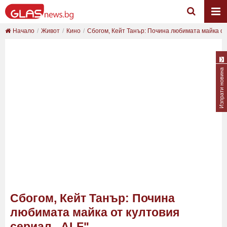
Начало
Живот
Кино
Сбогом, Кейт Танър: Почина любимата майка от к
Изпрати новина
Сбогом, Кейт Танър: Почина
любимата майка от култовия
сериал „ALF"