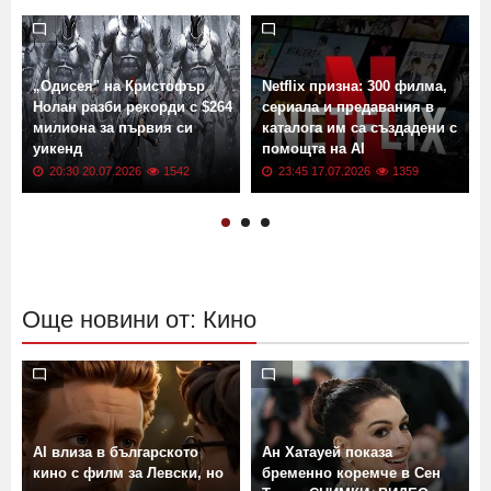
„Одисея" на Кристофър
Netflix призна: 300 филма,
Нолан разби рекорди с $264
сериала и предавания в
милиона за първия си
каталога им са създадени с
уикенд
помощта на AI
20:30 20.07.2026
1542
23:45 17.07.2026
1359
Още новини от: Кино
AI влиза в българското
Ан Хатауей показа
кино с филм за Левски, но
бременно коремче в Сен