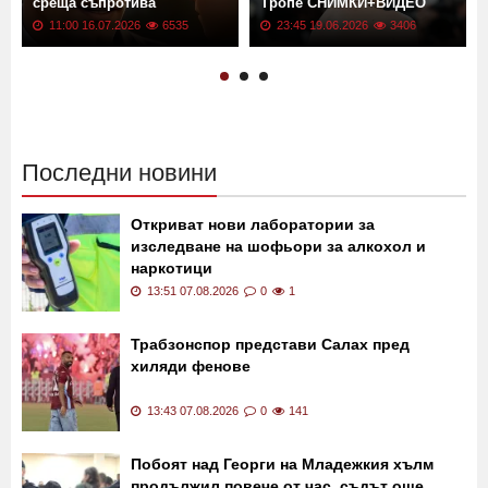
среща съпротива
Тропе СНИМКИ+ВИДЕО
11:00 16.07.2026
6535
23:45 19.06.2026
3406
Последни новини
Откриват нови лаборатории за
изследване на шофьори за алкохол и
наркотици
13:51 07.08.2026
0
1
Трабзонспор представи Салах пред
хиляди фенове
13:43 07.08.2026
0
141
Побоят над Георги на Младежкия хълм
продължил повече от час, съдът още