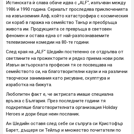
Истинската ѝ слава обаче идва с „ALF“, излъчван между
1986 и 1990 година. Сериалът проследява приключенията
на извънземния Алф, който катастрофира с космическия
си кораб в гаража на семейство Танър и преобръща
живота им. Продукцията се превръща в световен
феномен и остава една от най-разпознаваемите
телевизионни комедии на 80-те години.
След края на „ALF“ Шедийн постепенно се отдръпва от
светлините на прожекторите и рядко приема нови роли.
Извън актьорската професия тя се посвещава на
семейството си, на благотворителни каузи и на различни
творчески занимания като рисуване, скулптура и
изработка на бижута.
Любопитен факт е, че актрисата имаше специална
връзка с България. През последните години тя
подкрепяше благотворителната организация Holiday
Heroes и дори беше неин посланик.
Ан Шедийн оставя след себе си съпруга си Кристофър
Барет, дъщеря си Тейлър и множество почитатели по