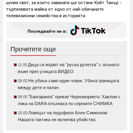
целия свят, за които завинаги ще остане Кейт Танър -
търпеливата майка от едно от най-обичаните
телевизионни семейства в историята.
Последвайте ни в:
Прочетете още
Деца си играят на "руска рулетка" с опънато
11:00
въже през улицата ВИДЕО
Не убиха само един човек. Убиха границата
09:00
между дете и палач
"Бангаранга" превзе Черноморието: Хавлии с
08:00
лика на DARA плъзнаха по сергиите СНИМКА
Ловецът на педофили Ален Симеонов:
10:00
Нашата тактика не включва убийства