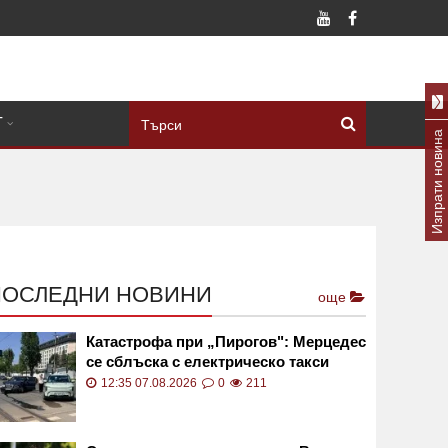
Т
Изпрати новина
ПОСЛЕДНИ НОВИНИ
още
Катастрофа при „Пирогов": Мерцедес
се сблъска с електрическо такси
СНИМКИ
12:35 07.08.2026
0
211