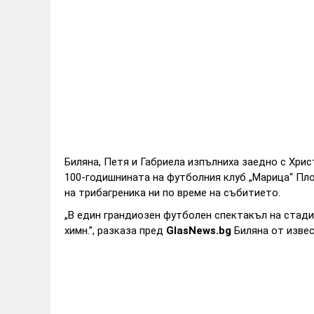
Биляна, Петя и Габриела изпълниха заедно с Хрис
100-годишнината на футболния клуб „Марица“ Пло
на трибагреника ни по време на събитието.
„В един грандиозен футболен спектакъл на стад
химн.”, разказа пред
GlasNews.bg
Биляна от извес