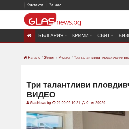
Контакти
За нас
БЪЛГАРИЯ
КРИМИ
СВЯТ
БИЗ
Начало
Живот
Музика
Три талантливи пловдивчанки пях
Три талантливи пловдив
ВИДЕО
GlasNews.bg
21:00 02.10.21
0
29029