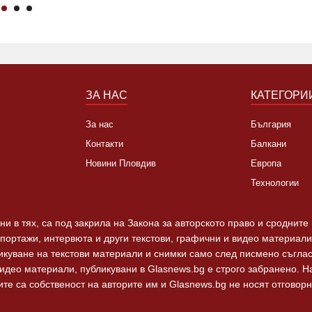
ЗА НАС
КАТЕГОРИ
За нас
България
Контакти
Балкани
Новини Пловдив
Европа
Технологии
и в тях, са под закрила на Закона за авторското право и сродните
епортажи, интервюта и други текстови, графични и видео материали,
ликуване на текстови материали и снимки само след писмено съгла
видео материали, публикувани в Glasnews.bg е строго забранено. 
те са собственост на авторите им и Glasnews.bg не носят отговорно