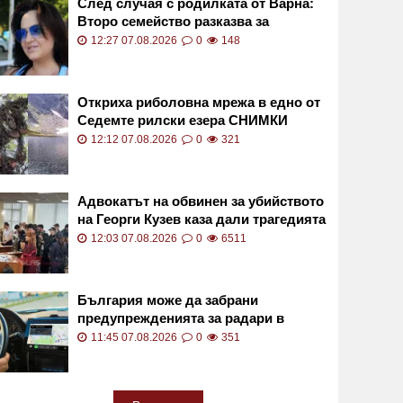
След случая с родилката от Варна:
Второ семейство разказва за
бременност с трагичен край
12:27 07.08.2026
0
148
Откриха риболовна мрежа в едно от
Седемте рилски езера СНИМКИ
12:12 07.08.2026
0
321
Адвокатът на обвинен за убийството
на Георги Кузев каза дали трагедията
е била планирана
12:03 07.08.2026
0
6511
България може да забрани
предупрежденията за радари в
навигационните приложения
11:45 07.08.2026
0
351