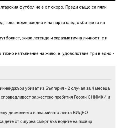
лгарския футбол не е от скоро. Преди също са пяли
ед това пяхме заедно и на парти след събитието на
утболист, жива легенда и харазматична личност, е и
 тяхно изпълнение на живо, е удоволствие три в едно -
ийнейджъри убиват из България - 2 случая за 4 месеца
а справедливост за жестоко пребития Георги СНИМКИ и
срещу движението в аварийната лента ВИДЕО
ха дете от сигурна смърт във водите на язовир