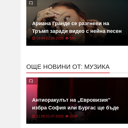
етът
Ариана Гранде се разгневи на
of
Тръмп заради видео с нейна песен
ВИДЕО
19:44 02.08.2026
545
ОЩЕ НОВИНИ ОТ: МУЗИКА
Антиоракулът на „Евровизия"
Ди
избра София или Бургас ще бъде
домакин на "Евровизия" ВИДЕО
11:00 21.07.2026
2338