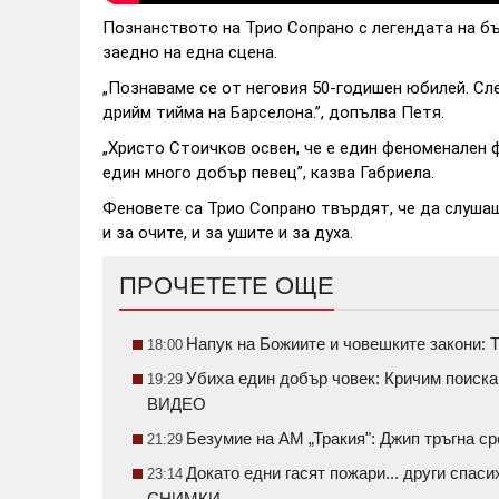
Познанството на Трио Сопрано с легендата на бъ
заедно на една сцена.
„Познаваме се от неговия 50-годишен юбилей. Сл
дрийм тийма на Барселона.”, допълва Петя.
„Христо Стоичков освен, че е един феноменален ф
един много добър певец”, казва Габриела.
Феновете са Трио Сопрано твърдят, че да слушаш
и за очите, и за ушите и за духа.
ПРОЧЕТЕТЕ ОЩЕ
Напук на Божиите и човешките закони: Т
18:00
Убиха един добър човек: Кричим поиск
19:29
ВИДЕО
Безумие на АМ „Тракия": Джип тръгна 
21:29
Докато едни гасят пожари... други спаси
23:14
СНИМКИ