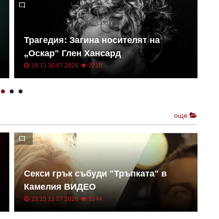
С
Трагедия: Загина носителят на
р
„Оскар" Глен Хансард
R
18:13 30.07.2026
2216
още
Секси грък събуди "Тръпката" в
И
Камелия ВИДЕО
К
23:15 11.07.2026
5244