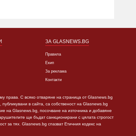
И
ЗА GLASNEWS.BG
Правила
Екип
За реклама
Контакти
 му права. С всяко отваряне на страница от Glasnews.bg
 публикувани в сайта, са собственост на Glasnews.bg
сие на Glasnews.bg, посочване на източника и добавяне
Нарушителите ще бъдат санкционирани с цялата строгост
ст за тях. Glasnews.bg спазват Етичния кодекс на