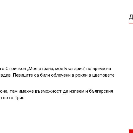
то Стоичков „Моя страна, моя България" по време на
вдив. Певиците са били облечени в рокли в цветовете
иона, там имахме възможност да изпеем и българския
тното Трио.