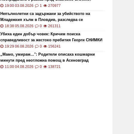
19:00 03.08.2026
1
270977
Непълнолетни са задържани за убийството на
Младежкия хълм в Пловдив, разследва се
хомофобски мотив
18:38 05.08.2026
0
261311
Убиха един добър човек: Кричим поиска
справедливост за жестоко пребития Георги СНИМКИ
и ВИДЕО
19:29 06.08.2026
0
156241
„Мамо, умирам...": Родители описаха кошмарни
минути пред неотложна помощ в Асеновград
11:00 04.08.2026
0
138721