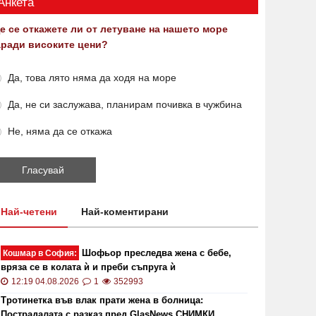
Анкета
е се откажете ли от летуване на нашето море
аради високите цени?
Да, това лято няма да ходя на море
Да, не си заслужава, планирам почивка в чужбина
Не, няма да се откажа
Най-четени
Най-коментирани
Шофьор преследва жена с бебе,
Кошмар в София:
вряза се в колата ѝ и преби съпруга ѝ
12:19 04.08.2026
1
352993
Тротинетка във влак прати жена в болница:
Пострадалата с разказ пред GlasNews СНИМКИ