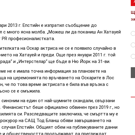
Щ
з
ари 2013 г. Епстийн е изпратил съобщение до
 с много ясна молба. „Можеш ли да поканиш Ан Хатауей
ът PR професионалистката.
ителката на Оскар актриса не се е появило случайно в
ието на Хатауей и преди. Още през януари 2011 г. той
рада“ и „Интерстелар“ ще бъде в Ню Йорк на 31-ви.
еме не е имала точна информация за плановете на
еща на церемонията по връчването на Оскарите в Лос
н, че по това време актрисата е била във връзка с
ъсно се е омъжила.
 синоним на един от най-шумните скандали, свързани
. Финансистът беше официално обвинен през 2019 г., но
илията си. Разследващите заключиха, че смъртта му е
 прокурор на САЩ Тод Бланш обяви завършването на
 случая Епстийн. Общият обем на публикуваните данни
те и обществеността продължават да преглеждат.