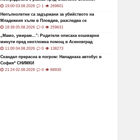
19:00 03.08.2026
1
269601
Непълнолетни са задържани за убийството на
Младежкия хълм в Пловдив, разследва се
хомофобски мотив
18:38 05.08.2026
0
259631
„Мамо, умирам...": Родители описаха кошмарни
минути пред неотложна помощ в Асеновград
11:00 04.08.2026
0
138273
Скандал прерасна в погром: Нападнаха автобус в
София* СНИМКИ
21:24 02.08.2026
0
88930