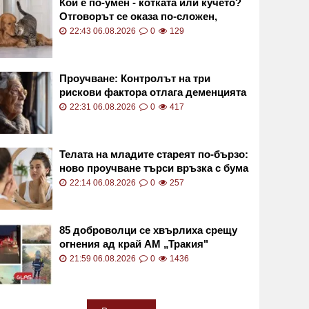
Кой е по-умен - котката или кучето?
Отговорът се оказа по-сложен,
отколкото изглежда
22:43 06.08.2026
0
129
Проучване: Контролът на три
рискови фактора отлага деменцията
с над десетилетие
22:31 06.08.2026
0
417
Телата на младите стареят по-бързо:
ново проучване търси връзка с бума
на рака
22:14 06.08.2026
0
257
85 доброволци се хвърлиха срещу
огнения ад край АМ „Тракия"
СНИМКИ
21:59 06.08.2026
0
1436