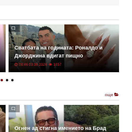
Сватбата на годината: Роналдо и
К
Джорджина вдигат пищно
у
тържество за 12 млн. долара
С
08:46 03.08.2026
1857
още
О
Огнен ад стигна имението на Брад
Б