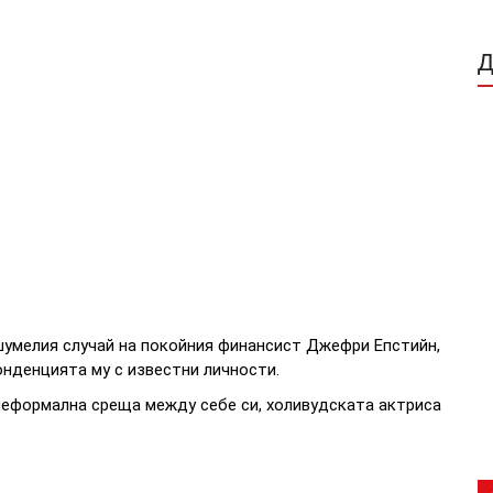
шумелия случай на покойния финансист Джефри Епстийн,
нденцията му с известни личности.
 неформална среща между себе си, холивудската актриса