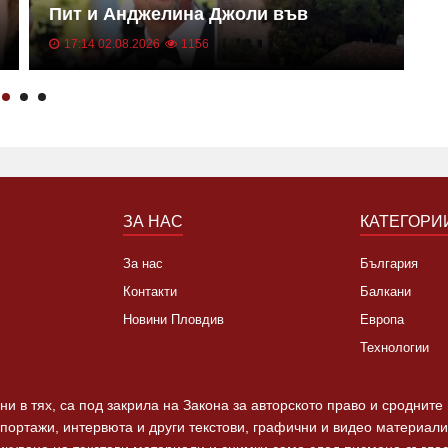
Пит и Анджелина Джоли във
К
Франция
17:14 02.08.2026
1156
ЗА НАС
КАТЕГОРИ
За нас
България
Контакти
Балкани
Новини Пловдив
Европа
Технологии
и в тях, са под закрила на Закона за авторското право и сродните
епортажи, интервюта и други текстови, графични и видео материали,