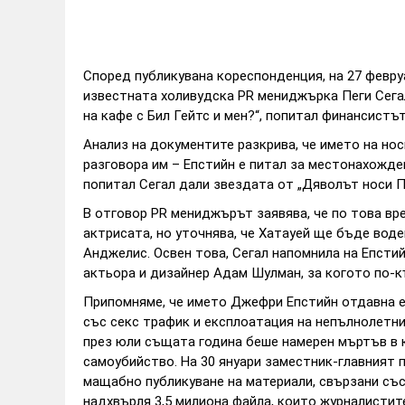
Според публикувана кореспонденция, на 27 февру
известната холивудска PR мениджърка Пеги Сегал
на кафе с Бил Гейтс и мен?“, попитал финансист
Анализ на документите разкрива, че името на нос
разговора им – Епстийн е питал за местонахожден
попитал Сегал дали звездата от „Дяволът носи П
В отговор PR мениджърът заявява, че по това вр
актрисата, но уточнява, че Хатауей ще бъде вод
Анджелис. Освен това, Сегал напомнила на Епстий
актьора и дизайнер Адам Шулман, за когото по-к
Припомняме, че името Джефри Епстийн отдавна е
със секс трафик и експлоатация на непълнолетни
през юли същата година беше намерен мъртъв в к
самоубийство. На 30 януари заместник-главният
мащабно публикуване на материали, свързани със
надхвърля 3,5 милиона файла, които журналисти