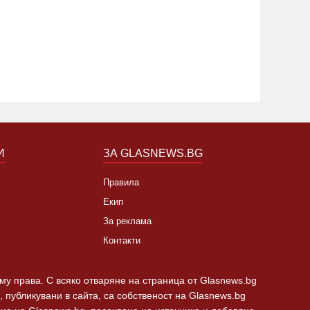
Кидман 
лод Ван Дам
никога 
11:11 02.08.2026
596
23:18 02.0
И
ЗА GLASNEWS.BG
Правила
Екип
За реклама
Контакти
 му права. С всяко отваряне на страница от Glasnews.bg
 публикувани в сайта, са собственост на Glasnews.bg