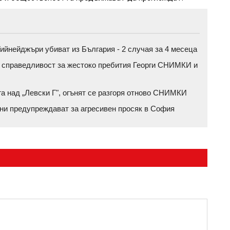
ийнейджъри убиват из България - 2 случая за 4 месеца
а справедливост за жестоко пребития Георги СНИМКИ и
га над „Левски Г", огънят се разгоря отново СНИМКИ
ени предупреждават за агресивен просяк в София