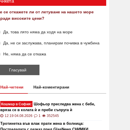
Анкета
е се откажете ли от летуване на нашето море
аради високите цени?
Да, това лято няма да ходя на море
Да, не си заслужава, планирам почивка в чужбина
Не, няма да се откажа
Най-четени
Най-коментирани
Шофьор преследва жена с бебе,
Кошмар в София:
вряза се в колата ѝ и преби съпруга ѝ
12:19 04.08.2026
1
352545
Тротинетка във влак прати жена в болница:
Пострадалата с разказ пред GlasNews СНИМКИ