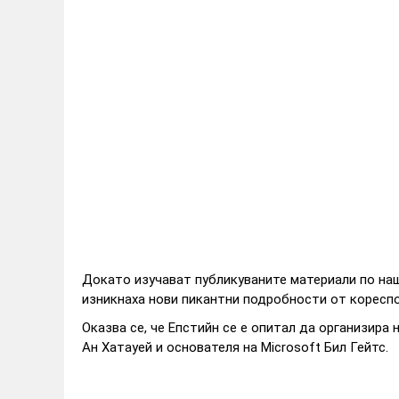
Докато изучават публикуваните материали по на
изникнаха нови пикантни подробности от кореспо
Оказва се, че Епстийн се е опитал да организира
Ан Хатауей и основателя на Microsoft Бил Гейтс.