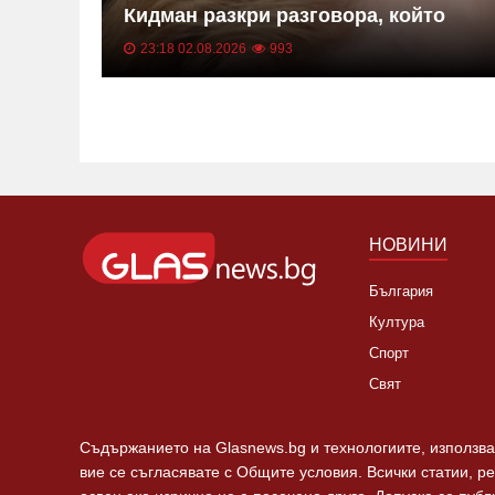
Кидман разкри разговора, който
никога няма да забрави
23:18 02.08.2026
993
НОВИНИ
България
Култура
Спорт
Свят
Съдържанието на Glasnews.bg и технологиите, използван
вие се съгласявате с Общите условия. Всички статии, р