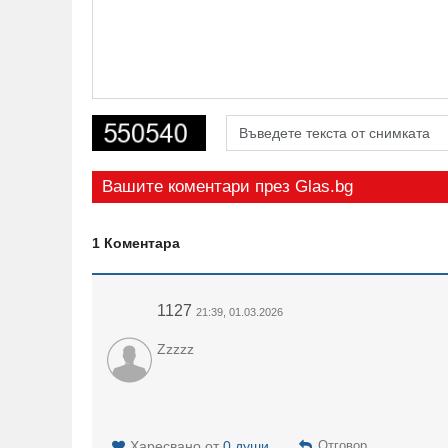
Вашите коментари през Glas.bg
1 Коментара
1127
21:39, 01.03.2026
Zzzzz
Харесвано от
0 души
Отговор