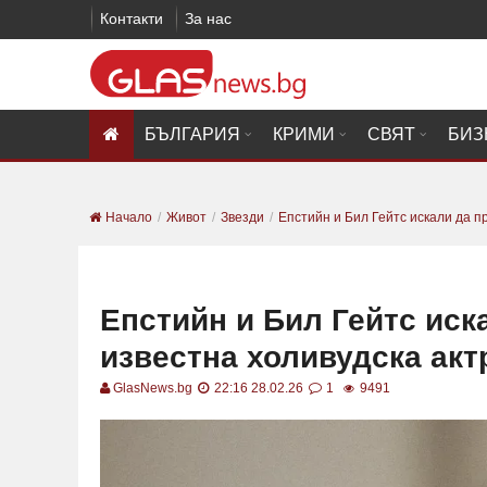
Контакти
За нас
БЪЛГАРИЯ
КРИМИ
СВЯТ
БИЗ
Начало
Живот
Звезди
Епстийн и Бил Гейтс искали да пр
Епстийн и Бил Гейтс иск
известна холивудска акт
GlasNews.bg
22:16 28.02.26
1
9491