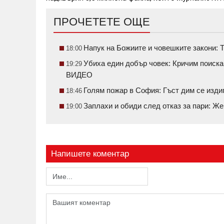
ПРОЧЕТЕТЕ ОЩЕ
Напук на Божиите и човешките закони: Т
18:00
Убиха един добър човек: Кричим поиск
19:29
ВИДЕО
Голям пожар в София: Гъст дим се изди
18:46
Заплахи и обиди след отказ за пари: Ж
19:00
Напишете коментар