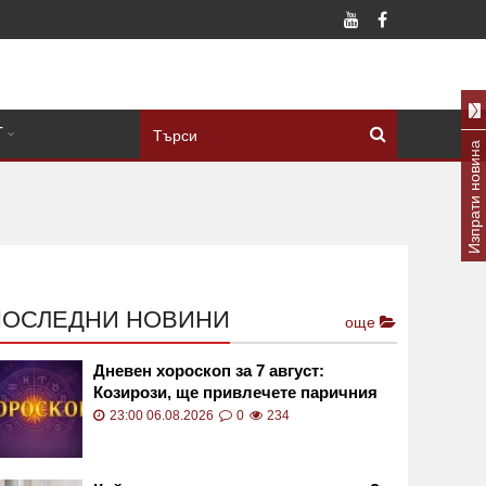
Т
Изпрати новина
ПОСЛЕДНИ НОВИНИ
още
Дневен хороскоп за 7 август:
Козирози, ще привлечете паричния
поток към вас!
23:00 06.08.2026
0
234