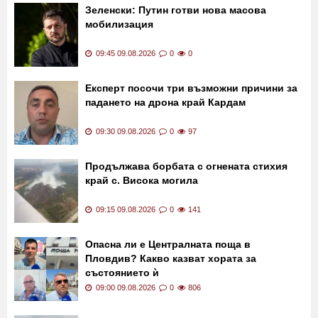
Зеленски: Путин готви нова масова
мобилизация
09:45 09.08.2026
0
0
Експерт посочи три възможни причини за
падането на дрона край Кардам
09:30 09.08.2026
0
97
Продължава борбата с огнената стихия
край с. Висока могила
09:15 09.08.2026
0
141
Опасна ли е Централната поща в
Пловдив? Какво казват хората за
състоянието ѝ
09:00 09.08.2026
0
806