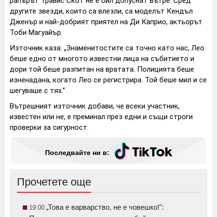
рапърът Травис Скот не е бил допуснат вътре. Сред
другите звезди, които са влезли, са моделът Кендъл
Дженър и най-добрият приятел на Ди Каприо, актьорът
Тоби Магуайър.
Източник каза: „Знаменитостите са точно като нас, Лео
беше едно от многото известни лица на събитието и
дори той беше разпитан на вратата. Полицията беше
изненадана, когато Лео се регистрира. Той беше мил и се
шегуваше с тях.“
Вътрешният източник добави, че всеки участник,
известен или не, е преминал през едни и същи строги
проверки за сигурност.
Последвайте ни в:
Прочетете още
„Това е варварство, не е човешко!":
19:00