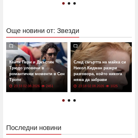
Още новини от: Звезди
Кейти Пери и Джъстин
След смъртта на майка си
Трюдо уловени в
Никол Кидман разкри
романтични моменти в Сен
разговора, който никога
Тропе
няма да забрави
23:33 02.08.2026
2451
23:18 02.08.2026
1025
Последни новини