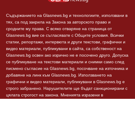
Съдържанието на Glasnews.bg и технологиите, използвани в
тях, са под закрила на Закона за авторското право и
сродните му права. С всяко отваряне на страница от
Glasnews.bg вие се съгласявате с Общите условия. Всички
статии, репортажи, интервюта и други текстови, графични и
видео материали, публикувани в сайта, са собственост на
Glasnews.bg освен ако изрично не е посочено друго. Допуска
се публикуване на текстови материали и снимки само след
писмено съгласие на Glasnews.bg, посочване на източника и
добавяне на линк към Glasnews.bg. Използването на
графични и видео материали, публикувани в Glasnews.bg е
строго забранено. Нарушителите ще бъдат санкционирани с
цялата строгост на закона. Мненията изразени в
коментарите към новините са собственост на авторите им и
Glasnews.bg не носят отговорност за тях. Glasnews.bg
спазват Етичния кодекс на българските медии.
© 2024, Glasnews.bg, Всички права запазени.