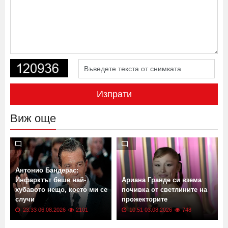
Изпрати
Виж още
Антонио Бандерас:
Инфарктът беше най-
Ариана Гранде си взема
хубавото нещо, което ми се
почивка от светлините на
случи
прожекторите
23:33 06.08.2026
2101
10:51 03.08.2026
748