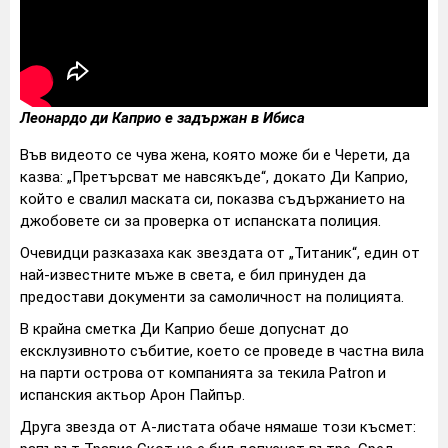
Леонардо ди Каприо е задържан в Ибиса
Във видеото се чува жена, която може би е Черети, да
казва: „Претърсват ме навсякъде“, докато Ди Каприо,
който е свалил маската си, показва съдържанието на
джобовете си за проверка от испанската полиция.
Очевидци разказаха как звездата от „Титаник“, един от
най-известните мъже в света, е бил принуден да
предостави документи за самоличност на полицията.
В крайна сметка Ди Каприо беше допуснат до
ексклузивното събитие, което се проведе в частна вила
на парти острова от компанията за текила Patron и
испанския актьор Арон Пайпър.
Друга звезда от А-листата обаче нямаше този късмет: