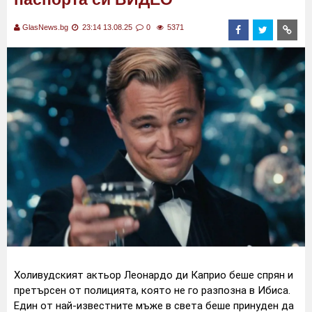
GlasNews.bg
23:14 13.08.25
0
5371
Холивудският актьор Леонардо ди Каприо беше спрян и
претърсен от полицията, която не го разпозна в Ибиса.
Един от най-известните мъже в света беше принуден да