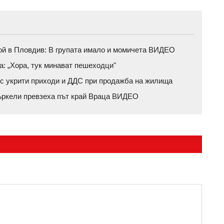
ой в Пловдив: В групата имало и момичета ВИДЕО
а: „Хора, тук минават пешеходци"
с укрити приходи и ДДС при продажба на жилища
ъркели превзеха път край Враца ВИДЕО