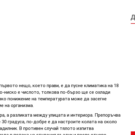
първото нещо, което прави, е да пусне климатика на 18
по-ниско е числото, толкова по-бързо ще се охлади
зко понижение на температурата може да засегне
е на организма.
а, а разликата между улицата и интериора. Препоръчва
е 30 градуса, по-добре е да настроите колата на около
ладилник. В противен случай тялото изпитва
пада в потока на студения въздух и после отново