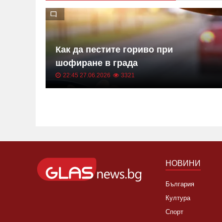
чки и
Как да пестите гориво при
шофиране в града
22:45 27.06.2026
3321
НОВИНИ
България
Култура
Спорт