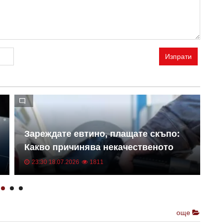
Изпрати
Зареждате евтино, плащате скъпо:
С
Какво причинява некачественото
п
гориво
с
23:30 18.07.2026
1811
още