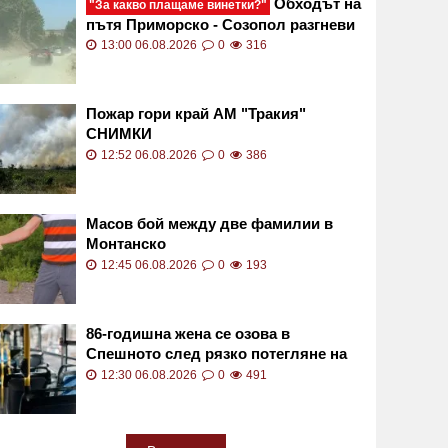
Обходът на
"За какво плащаме винетки?"
пътя Приморско - Созопол разгневи
майка, оказа се в ремонт СНИМКИ
13:00 06.08.2026
0
316
Пожар гори край АМ "Тракия"
СНИМКИ
12:52 06.08.2026
0
386
Масов бой между две фамилии в
Монтанско
12:45 06.08.2026
0
193
86-годишна жена се озова в
Спешното след рязко потегляне на
автобус в Пловдив
12:30 06.08.2026
0
491