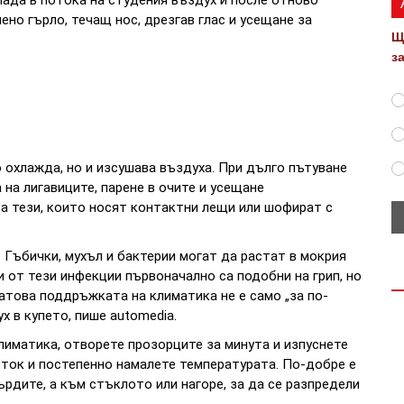
но гърло, течащ нос, дрезгав глас и усещане за
Щ
з
 охлажда, но и изсушава въздуха. При дълго пътуване
 на лигавиците, парене в очите и усещане
за тези, които носят контактни лещи или шофират с
 Гъбички, мухъл и бактерии могат да растат в мокрия
 от тези инфекции първоначално са подобни на грип, но
атова поддръжката на климатика не е само „за по-
х в купето, пише automedia.
лиматика, отворете прозорците за минута и изпуснете
оток и постепенно намалете температурата. По-добре е
ърдите, а към стъклото или нагоре, за да се разпредели