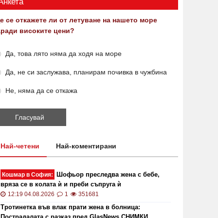
Анкета
е се откажете ли от летуване на нашето море
аради високите цени?
Да, това лято няма да ходя на море
Да, не си заслужава, планирам почивка в чужбина
Не, няма да се откажа
Най-четени
Най-коментирани
Шофьор преследва жена с бебе,
Кошмар в София:
вряза се в колата ѝ и преби съпруга ѝ
12:19 04.08.2026
1
351681
Тротинетка във влак прати жена в болница:
Пострадалата с разказ пред GlasNews СНИМКИ