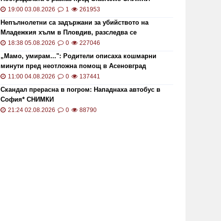
19:00 03.08.2026
1
261953
Непълнолетни са задържани за убийството на
Младежкия хълм в Пловдив, разследва се
хомофобски мотив
18:38 05.08.2026
0
227046
„Мамо, умирам...": Родители описаха кошмарни
минути пред неотложна помощ в Асеновград
11:00 04.08.2026
0
137441
Скандал прерасна в погром: Нападнаха автобус в
София* СНИМКИ
21:24 02.08.2026
0
88790