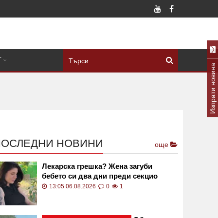
Т
Изпрати новина
ПОСЛЕДНИ НОВИНИ
още
Лекарска грешка? Жена загуби
бебето си два дни преди секцио
13:05 06.08.2026
0
1