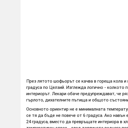
През лятото шофьорът се качва в гореща кола и 
градуса по Целзий. Изглежда логично - колкото 
интериорът. Лекари обаче предупреждават, че ря
гърлото, дихателните пътища и общото състояни
Основното ориентир не е минималната температур
се тя да бъде не повече от 6 градуса. Ако навън 
24 градуса, вместо да превръщате интериора в х
температурен стрес - след топлината веднага по