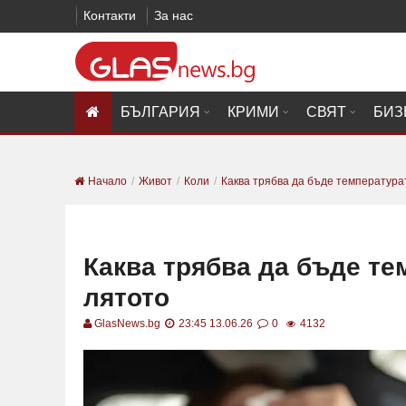
Контакти
За нас
БЪЛГАРИЯ
КРИМИ
СВЯТ
БИЗ
Начало
Живот
Коли
Каква трябва да бъде температурата
Каква трябва да бъде те
лятото
GlasNews.bg
23:45 13.06.26
0
4132