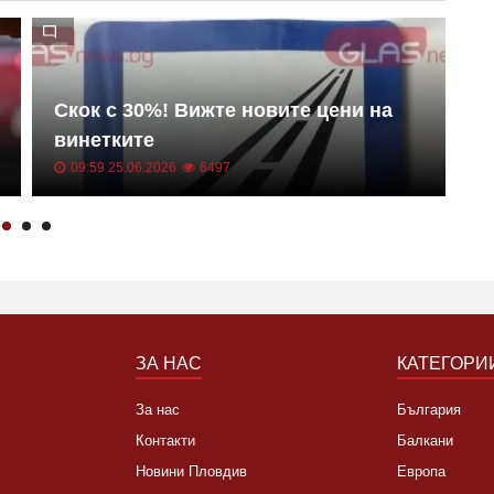
Н
Скок с 30%! Вижте новите цени на
В
винетките
з
09:59 25.06.2026
6497
ЗА НАС
КАТЕГОРИ
За нас
България
Контакти
Балкани
Новини Пловдив
Европа