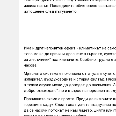
излиза навън. Последиците обикновено са възпале
изтощение след пътуването.
Има и друг неприятен ефект - климатикът не само
това може да причини дразнене в гърлото, сухота
за „песъчинки“ под клепачите. Особено трудно е 
часове.
Мръсната система е по-опасна от студа в купето.
изпарител, въздуховодите и стария филтър. Някои
в тежки случаи може да доведат до пневмония. З
добро охлаждане“, но и въпрос на нормален възду
Правилната схема е проста. Преди да включите к
горещия въздух. След това пуснете въздушния п
да се насочи потокът не към лицето, шията или г
студът по-меко из цялата кабина.