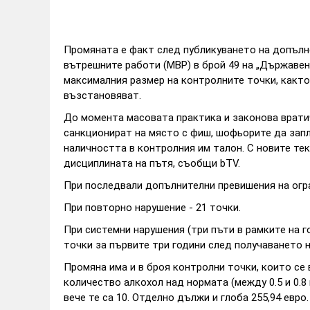
Промяната е факт след публикуването на допълн
вътрешните работи (МВР) в брой 49 на „Държавен 
максималния размер на контролните точки, както 
възстановяват.
До момента масовата практика и законова вратич
санкционират на място с фиш, шофьорите да запл
наличността в контролния им талон. С новите те
дисциплината на пътя, съобщи bTV.
При последвали допълнителни превишения на огра
При повторно нарушение - 21 точки.
При системни нарушения (три пъти в рамките на го
точки за първите три години след получаването 
Промяна има и в броя контролни точки, които се
количество алкохол над нормата (между 0.5 и 0.8
вече те са 10. Отделно дължи и глоба 255,94 евро.