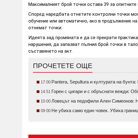
Максималният брой точки остава 39 за опитните 
Според наредбата отнетите контролни точки мо
обучение или автоматично, ако в продължение на
отнемат точки.
Идеята зад промяната е да се прекрати практика
нарушения, да запазват пълния брой точки в тал
съставянето на акт.
ПРОЧЕТЕТЕ ОЩЕ
Pantera, Sepultura и културата на бунт
17:00
Горен с цигари и с обръснати вежди: О
14:51
Ловецът на педофили Ален Симеонов: Н
10:00
Не убиха само един човек. Убиха грани
09:00