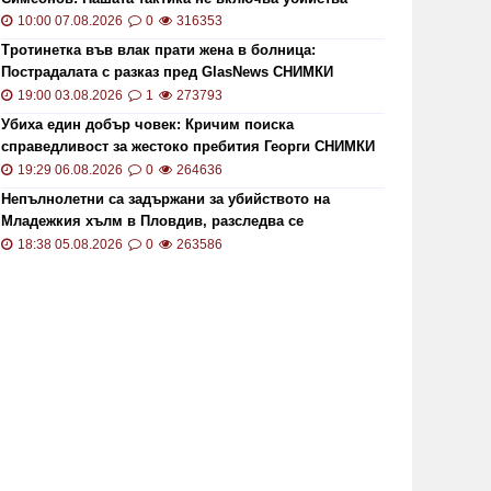
10:00 07.08.2026
0
316353
Тротинетка във влак прати жена в болница:
Пострадалата с разказ пред GlasNews СНИМКИ
19:00 03.08.2026
1
273793
Убиха един добър човек: Кричим поиска
справедливост за жестоко пребития Георги СНИМКИ
и ВИДЕО
19:29 06.08.2026
0
264636
Непълнолетни са задържани за убийството на
Младежкия хълм в Пловдив, разследва се
хомофобски мотив
18:38 05.08.2026
0
263586