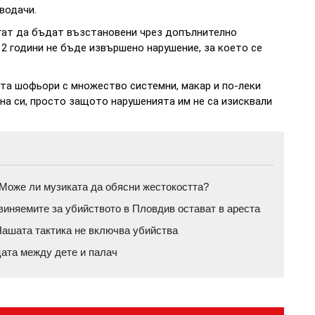
водачи.
гат да бъдат възстановени чрез допълнително
 2 години не бъде извършено нарушение, за което се
та шофьори с множество системни, макар и по-леки
она си, просто защото нарушенията им не са изисквали
а: Може ли музиката да обясни жестокостта?
бвиняемите за убийството в Пловдив остават в ареста
ашата тактика не включва убийства
цата между дете и палач