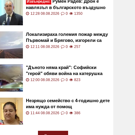
Румен Радев: Дрон е
Извънредно:
навлязъл в българското въздушно
пространство
12:28 08.08.2026
0
1350
Локализираха големия пожар между
Първомай и Брягово, изгорели са
близо 3500 декара
12:11 08.08.2026
0
257
"Дъното няма край": Софийски
"герой" обяви война на катерушка
ВИДЕО
12:00 08.08.2026
0
823
Незрящо семейство с 4-годишно дете
има нужда от помощ
11:44 08.08.2026
0
386