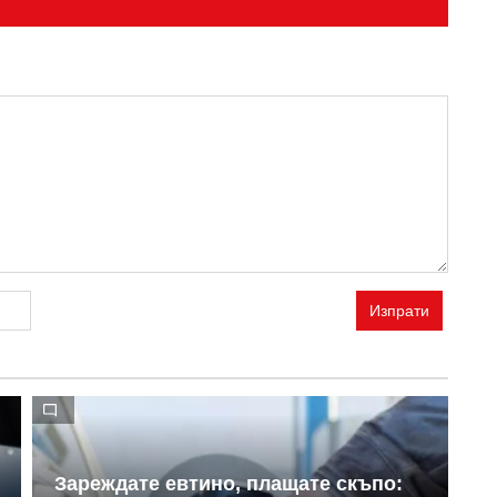
Изпрати
Зареждате евтино, плащате скъпо:
С