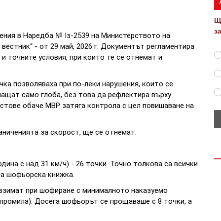
Щ
з
ения в Наредба № Iз-2539 на Министерството на
вестник“ - от 29 май, 2026 г. Документът регламентира
и точните условия, при които те се отнемат и
ка позволяваха при по-леки нарушения, които се
ащат само глоба, без това да рефлектира върху
кстове обаче МВР затяга контрола с цел повишаване на
ниченията за скорост, ще се отнемат:
дина с над 31 км/ч) - 26 точки. Точно толкова са всички
на шофьорска книжка.
 взимат при шофиране с минималното наказуемо
 промила). Досега шофьорът се прощаваше с 8 точки, а