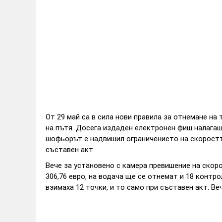
Oт 29 май са в сила нови правила за отнемане н
на пътя. Досега издаден електронен фиш налага
шофьорът е надвишил ограничението на скоростта
съставен акт.
Вече за установено с камера превишение на скоро
306,76 евро, на водача ще се отнемат и 18 контр
взимаха 12 точки, и то само при съставен акт. Ве