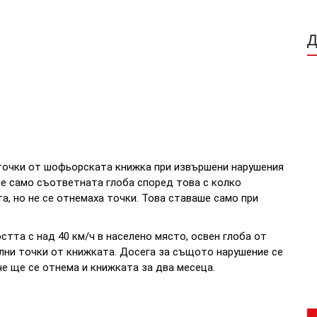
а точки от шофьорската книжка при извършени нарушения
ше само съответната глоба според това с колко
, но не се отнемаха точки. Това ставаше само при
стта с над 40 км/ч в населено място, освен глоба от
олни точки от книжката. Досега за същото нарушение се
че ще се отнема и книжката за два месеца.