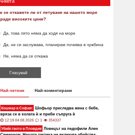
Анкета
е се откажете ли от летуване на нашето море
аради високите цени?
Да, това лято няма да ходя на море
Да, не си заслужава, планирам почивка в чужбина
Не, няма да се откажа
Най-четени
Най-коментирани
Шофьор преследва жена с бебе,
Кошмар в София:
вряза се в колата ѝ и преби съпруга ѝ
12:19 04.08.2026
1
354337
Ловецът на педофили Ален
Убийството в Пловдив
Симеонов: Нашата тактика не включва убийства