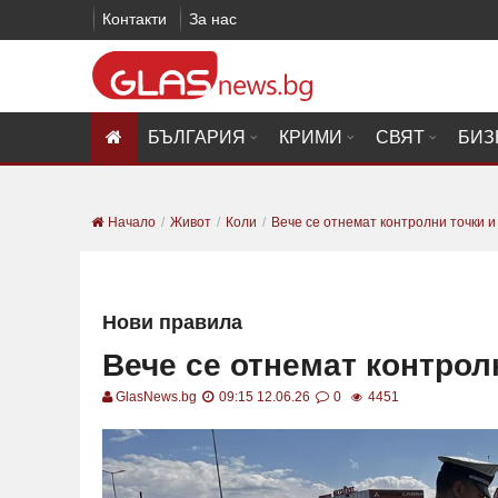
Контакти
За нас
БЪЛГАРИЯ
КРИМИ
СВЯТ
БИЗ
Начало
Живот
Коли
Вече се отнемат контролни точки и
Нови правила
Вече се отнемат контрол
GlasNews.bg
09:15 12.06.26
0
4451