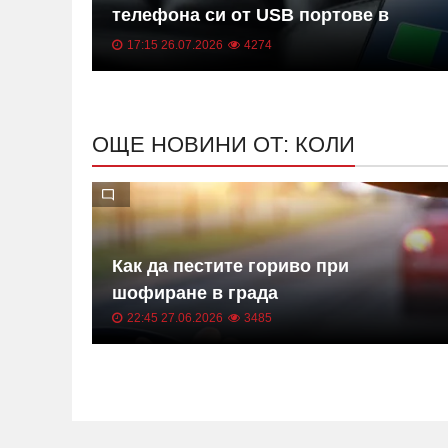
о-
телефона си от USB портове в
иматик
колата
17:15 26.07.2026
4274
ОЩЕ НОВИНИ ОТ: КОЛИ
Как да пестите гориво при
лятото
шофиране в града
22:45 27.06.2026
3485