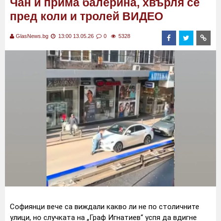
Чан и прима балерина, хвърля се
пред коли и тролей ВИДЕО
GlasNews.bg
13:00 13.05.26
0
5328
Софиянци вече са виждали какво ли не по столичните
улици, но случката на „Граф Игнатиев“ успя да вдигне