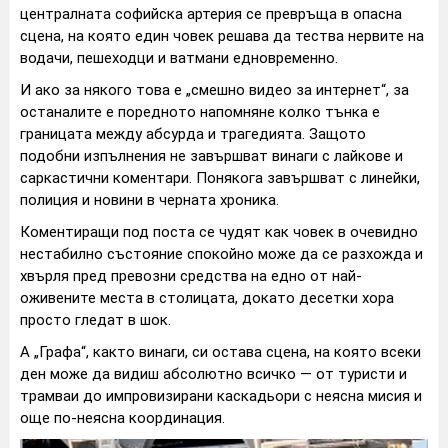
централната софийска артерия се превръща в опасна
сцена, на която един човек решава да тества нервите на
водачи, пешеходци и ватмани едновременно.
И ако за някого това е „смешно видео за интернет“, за
останалите е поредното напомняне колко тънка е
границата между абсурда и трагедията. Защото
подобни изпълнения не завършват винаги с лайкове и
саркастични коментари. Понякога завършват с линейки,
полиция и новини в черната хроника.
Коментиращи под поста се чудят как човек в очевидно
нестабилно състояние спокойно може да се разхожда и
хвърля пред превозни средства на едно от най-
оживените места в столицата, докато десетки хора
просто гледат в шок.
А „Графа“, както винаги, си остава сцена, на която всеки
ден може да видиш абсолютно всичко — от туристи и
трамваи до импровизирани каскадьори с неясна мисия и
още по-неясна координация.