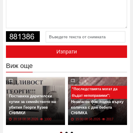
Изпрати
Виж още
"Последствията могат да
бъдат непоправими":
Поставиха дарителски
кутии за семейството на
Незагасен фас падна върху
убития Георги Кузев
количка с две бебета
СНИМКИ
СНИМКА
20:18 08.08.2026
1000
15:00 08.08.2026
2017