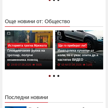
Още новини от: Общество
Историята трогна Мрежата
Ще го приберат ли?
Пловдивчанин рухна на
Изхвърлиха кученце от
тротоар, получи
кола, то с ужас опита да я
незаменима помощ
настигне ВИДЕО
19:00 07.08.2026
5505
18:44 07.08.2026
5165
Последни новини