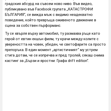
градския абсурд на съвсем ново ниво. Във видео,
публикувано във Facebook групата „КАТАСТРОФИ
БЪЛГАРИЯ“, се вижда мъж с видимо неадекватно
поведение, който превръща оживеното движение в
сцена за собствен пърформанс.
Ту се хвърля върху автомобил, ту размахва ръце като
герой от евтин екшън филм, ту крачи между колите с
увереността на човек, убеден, че светофарите са просто
препоръка. В един момент „артистичният“ му устрем
стига дотам, че се изпречва и пред тролей, сякаш снима
кастинг за „Бързи и яростни: Графа drift edition“.