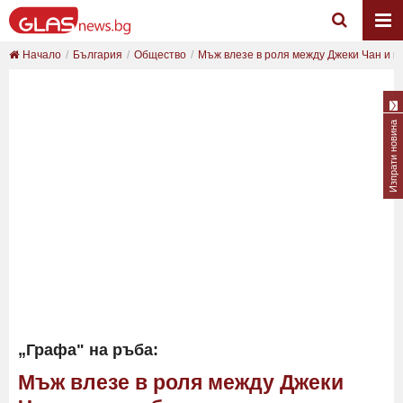
Начало
България
Общество
Мъж влезе в роля между Джеки Чан и пр
Изпрати новина
„Графа" на ръба:
Мъж влезе в роля между Джеки