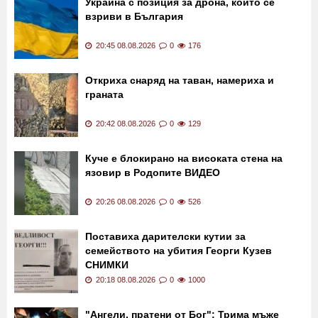
Украйна с позиция за дрона, който се
взриви в България
20:45 08.08.2026
0
176
Откриха снаряд на таван, намериха и
граната
20:42 08.08.2026
0
129
Куче е блокирано на високата стена на
язовир в Родопите ВИДЕО
20:26 08.08.2026
0
526
Поставиха дарителски кутии за
семейството на убития Георги Кузев
СНИМКИ
20:18 08.08.2026
0
1000
"Ангели, пратени от Бог": Трима мъже