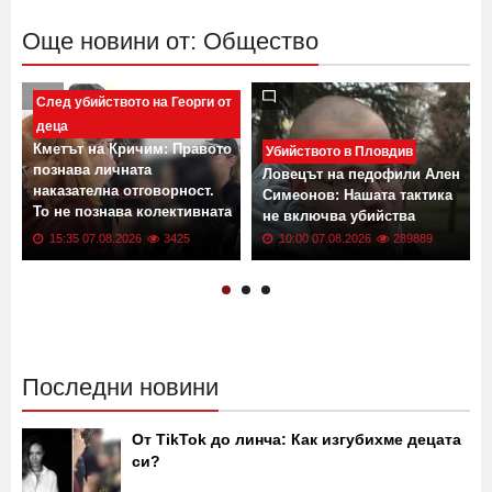
Още новини от: Общество
След убийството на Георги от
деца
Кметът на Кричим: Правото
Убийството в Пловдив
познава личната
Ловецът на педофили Ален
наказателна отговорност.
Симеонов: Нашата тактика
То не познава колективната
не включва убийства
вина
15:35 07.08.2026
3425
10:00 07.08.2026
289889
Последни новини
От TikTok до линча: Как изгубихме децата
си?