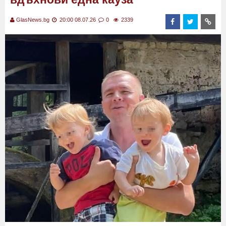
GlasNews.bg
20:00 08.07.26
0
2339