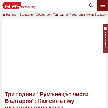
Начало
България
Общество
Три години "Румънецът чисти България":
Изпрати новина
Три години "Румънецът чисти
България": Как синът му
вдъхнови една кауза