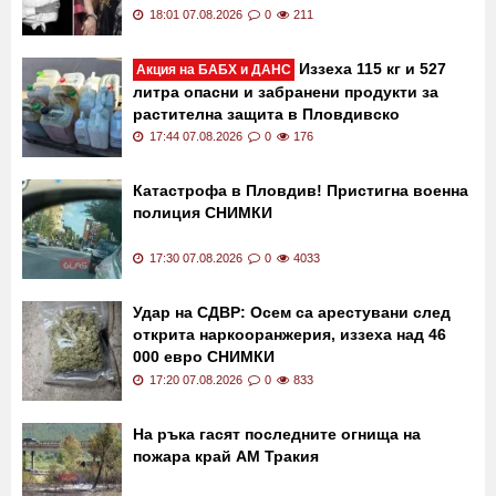
18:01 07.08.2026
0
211
Иззеха 115 кг и 527
Акция на БАБХ и ДАНС
литра опасни и забранени продукти за
растителна защита в Пловдивско
17:44 07.08.2026
0
176
Катастрофа в Пловдив! Пристигна военна
полиция СНИМКИ
17:30 07.08.2026
0
4033
Удар на СДВР: Осем са арестувани след
открита наркооранжерия, иззеха над 46
000 евро СНИМКИ
17:20 07.08.2026
0
833
На ръка гасят последните огнища на
пожара край АМ Тракия