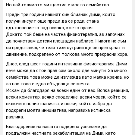
Но най-голямото ми щастие е моето семейство.
Преди три години нашият син близнак Дими, който
получи инсулт още преди да се роди, стана
вдъхновението зад всичко, което правя.
Докато той беше на частна физиотерапия, аз започнах
да почиствам детски площадки наблизо. Никога не съм
си представял, че тези тихи сутрини ще се превърнат в
движение, подкрепено от толкова много прекрасни хора.
Днес, след шест години интензивна физиотерапия, Дими
вече може да стои прав сам около две минути. За много
семейства това може да изглежда като малка крачка, но
за нас това е една сбъдваща се мечта.
Искам да благодаря на всеки един от вас. Всяка реакция,
всеки коментар, всяко споделяне, всеки човек, който се
включи в почистванията, и всеки, който избра да
подкрепи моята инициатива, направиха истинска
разлика.
Благодарение на вашата подкрепа успяваме да
продължим частната рехабилитация на Дими, като