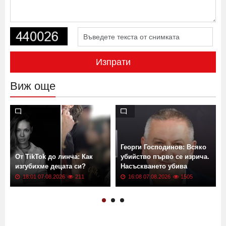
Изпрати
Виж още
Георги Господинов: Всяко
От TikTok до линча: Как
убийство първо се изрича.
изгубихме децата си?
Насъскването убива
18:01 07.08.2026
211
16:08 07.08.2026
1505