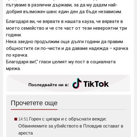
пътуваме в различни държави, за да му дадем най-
добрия възможен шанс един ден да бъде независим.
Благодаря ви, че вярвате в нашата кауза, че вярвате в
моето семейство и че сте част от тези невероятни три
години.
Нека заедно продължим още дълги години да правим
общностите си по-чисти и да даваме надежда – крачка
по крачка.
Благодаря ви!," гласи целият му пост в социалната
мрежа.
Последвайте ни в:
Прочетете още
Горен с цигари и с обръснати вежди:
14:51
Обвиняемите за убийството в Пловдив остават в
ареста