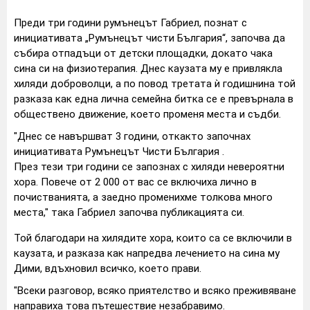
Преди три години румънецът Габриел, познат с
инициативата „Румънецът чисти България“, започва да
събира отпадъци от детски площадки, докато чака
сина си на физиотерапия. Днес каузата му е привлякла
хиляди доброволци, а по повод третата ѝ годишнина той
разказа как една лична семейна битка се е превърнала в
обществено движение, което променя места и съдби.
"Днес се навършват 3 години, откакто започнах
инициативата Румънецът Чисти България .
През тези три години се запознах с хиляди невероятни
хора. Повече от 2 000 от вас се включиха лично в
почистванията, а заедно променихме толкова много
места," така Габриел започва публикацията си.
Той благодари на хилядите хора, които са се включили в
каузата, и разказа как напредва лечението на сина му
Дими, вдъхновил всичко, което прави.
"Всеки разговор, всяко приятелство и всяко преживяване
направиха това пътешествие незабравимо.