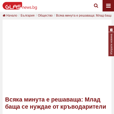
Начало
България
Общество
Всяка минута е решаваща: Млад баща се
Изпрати новина
Всяка минута е решаваща: Млад
баща се нуждае от кръводарители