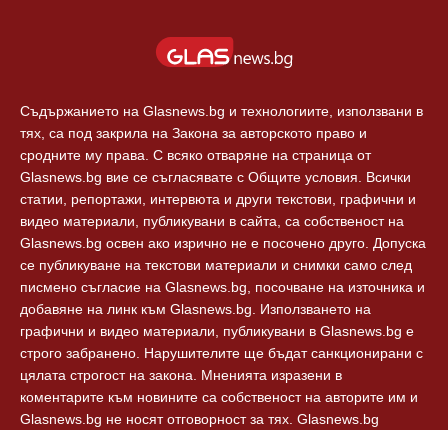
Съдържанието на Glasnews.bg и технологиите, използвани в
тях, са под закрила на Закона за авторското право и
сродните му права. С всяко отваряне на страница от
Glasnews.bg вие се съгласявате с Общите условия. Всички
статии, репортажи, интервюта и други текстови, графични и
видео материали, публикувани в сайта, са собственост на
Glasnews.bg освен ако изрично не е посочено друго. Допуска
се публикуване на текстови материали и снимки само след
писмено съгласие на Glasnews.bg, посочване на източника и
добавяне на линк към Glasnews.bg. Използването на
графични и видео материали, публикувани в Glasnews.bg е
строго забранено. Нарушителите ще бъдат санкционирани с
цялата строгост на закона. Мненията изразени в
коментарите към новините са собственост на авторите им и
Glasnews.bg не носят отговорност за тях. Glasnews.bg
спазват Етичния кодекс на българските медии.