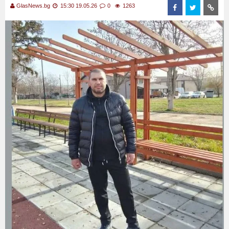
GlasNews.bg
15:30 19.05.26
0
1263