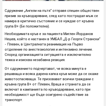
Сдружение „Ангели на пътя“ отправя спешен обществен
призив за кръводаряване, след като пострадал мъж се
намира в критично състояние и се нуждае от кръвна
група B+ (Бе положителна).
Необходимата кръв е за пациента Миглен Йорданов
Нешев, който е настанен в УМБАЛ „Д-р Георги Странски“
- Плевен, в Централната реанимация на Първо
отделение по анестезиология и интензивно лечение.
Според организацията ситуацията е изключително
тежка и изисква незабавна реакция.
От сдружението подчертават, че всяка минута е
решаваща и всяка дарена капка кръв може да се окаже
животоспасяваща. Те призовават всички граждани с
кръвна група B+ от Плевен, Враца и страната да се
включат в кампанията по кръводаряване, като при
необходимост ще бъде осигурено съдействие за
транспорт.