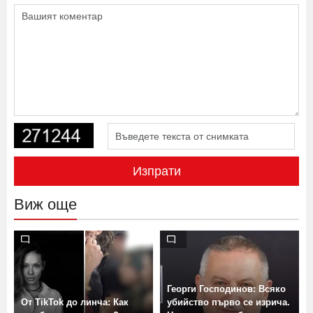
Изпрати
Виж още
Георги Господинов: Всяко
От TikTok до линча: Как
убийство първо се изрича.