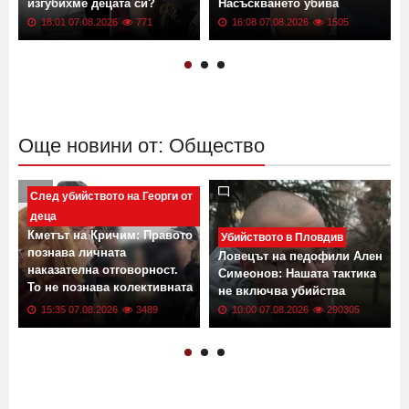
изгубихме децата си?
Насъскването убива
18:01 07.08.2026
771
16:08 07.08.2026
1505
Още новини от: Общество
След убийството на Георги от
деца
Кметът на Кричим: Правото
Убийството в Пловдив
познава личната
Ловецът на педофили Ален
наказателна отговорност.
Симеонов: Нашата тактика
То не познава колективната
не включва убийства
вина
15:35 07.08.2026
3489
10:00 07.08.2026
290305