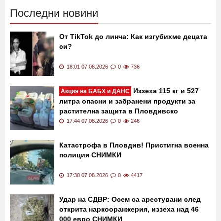
Последни новини
От TikTok до линча: Как изгубихме децата
си?
18:01 07.08.2026
0
736
Иззеха 115 кг и 527
Акция на БАБХ и ДАНС
литра опасни и забранени продукти за
растителна защита в Пловдивско
17:44 07.08.2026
0
246
Катастрофа в Пловдив! Пристигна военна
полиция СНИМКИ
17:30 07.08.2026
0
4417
Удар на СДВР: Осем са арестувани след
открита наркооранжерия, иззеха над 46
000 евро СНИМКИ