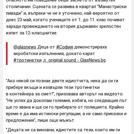
столичанин. Сцената се развива в квартал "Манастриски
ливади" и, въпреки че не е уточнено, най-вероятно от
днес 23 май, когато учениците от 1. до 11. клас почиват
заради провеждането на втория държавен зрелостен
изпит за 12-класцнитие.
@glasnews
Деца от
#София
демонстрираха
акробатски изпълнения, докато карат
#тротинетки
♬ original sound - GlasNews.bg
"Ако някой си познае двете идиотчета, нека да си ги
прибере вкъщи и изхвърли тези тротинетки
в контейнера за смет!", призовава авторът на видеото.
"Не успях да докопам големия, избяга, но следващия път
ще го хвана и ще си го прибирате от полицията. Крайно
време е да има истински регулации, а не само приказки и
предложения", пише още мъжът.
"Децата не са виновни, идиотите са тези, които им ги