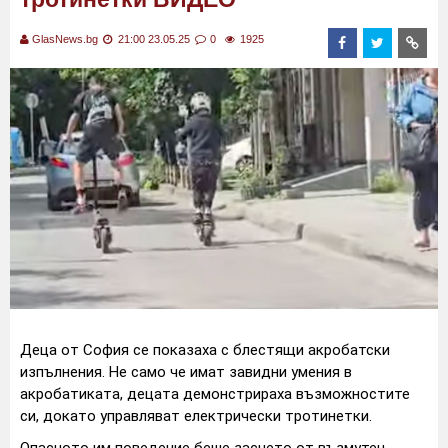
GlasNews.bg
21:00 23.05.25
0
1925
Деца от София се показаха с блестящи акробатски
изпълнения. Не само че имат завидни умения в
акробатиката, децата демонстрираха възможностите
си, докато управляват електрически тротинетки.
Опасното им поведение беше заснето от възмутен