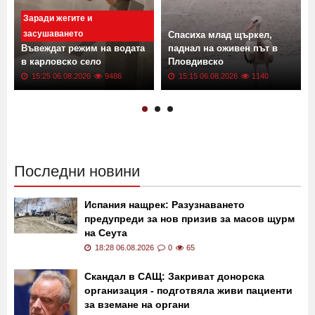
Заради жегите и
засушаването
Спасиха млад щъркел,
Въвеждат режим на водата
паднал на оживен път в
в карловско село
Пловдивско
15:25 06.08.2026
9486
15:15 06.08.2026
1140
Последни новини
Испания нащрек: Разузнаването
предупреди за нов призив за масов щурм
на Сеута
18:28 06.08.2026
0
65
Скандал в САЩ: Закриват донорска
организация - подготвяла живи пациенти
за вземане на органи