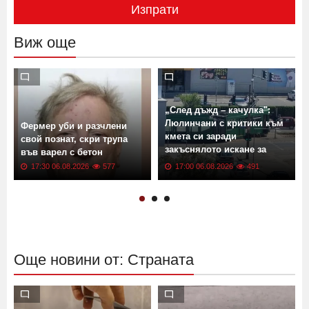
Изпрати
Виж още
„След дъжд – качулка":
Люлинчани с критики към
Фермер уби и разчлени
кмета си заради
свой познат, скри трупа
закъснялото искане за
във варел с бетон
ремонт
17:30 06.08.2026
577
17:00 06.08.2026
491
Още новини от: Страната