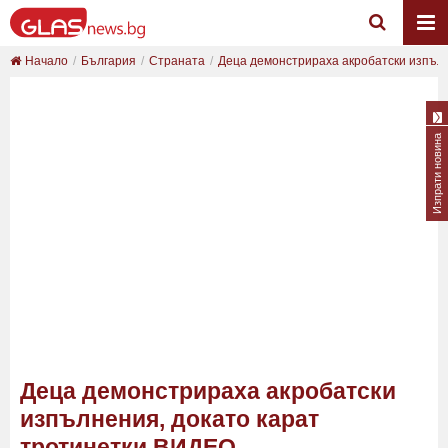
Начало
България
Страната
Деца демонстрираха акробатски изпълне
Изпрати новина
Деца демонстрираха акробатски
изпълнения, докато карат
тротинетки ВИДЕО