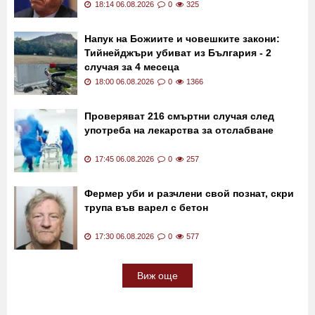
18:14 06.08.2026
0
325
Напук на Божиите и човешките закони:
Тийнейджъри убиват из България - 2
случая за 4 месеца
18:00 06.08.2026
0
1366
Проверяват 216 смъртни случая след
употреба на лекарства за отслабване
17:45 06.08.2026
0
257
Фермер уби и разчлени свой познат, скри
трупа във варел с бетон
17:30 06.08.2026
0
577
Виж още