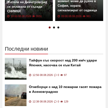
момент може да рухне в
Жители на Димитровград
София, хората
се оплакаха от съседи
сигнализират от седмица
СНИМКИ
ВИДЕО
10:00 08.08.2026
2031
09:00 08.08.2026
961
Последни новини
Тайфун със скорост над 200 км/ч удари
Япония, насочва се към Китай
12:56 08.08.2026
0
97
Огнеборци с над 10 пожарни гасят пожара
в Асеновградско
12:38 08.08.2026
0
129