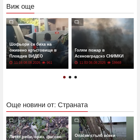
Виж още
Шофьори се биха на
оживено кръстовище в
Голям пожар в
Пловдив ВИДЕО
Асеновградско СНИМКИ
11:16 08.08.2026
961
11:03 08.08.2026
18668
Още новини от: Страната
Опасен стълб всеки
Летят риби, ориз, фасове: