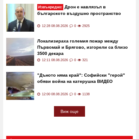
Дрон е навлязъл в
Извънредно:
българското въздушно пространство
12:28 08.08.2026
0
2925
Локализираха големия пожар между
Първомай и Брягово, изгорели са близо
3500 декара
12:11 08.08.2026
0
321
"Дъното няма край": Софийски "герой"
обяви война на катерушка ВИДЕО
12:00 08.08.2026
0
1138
Виж още