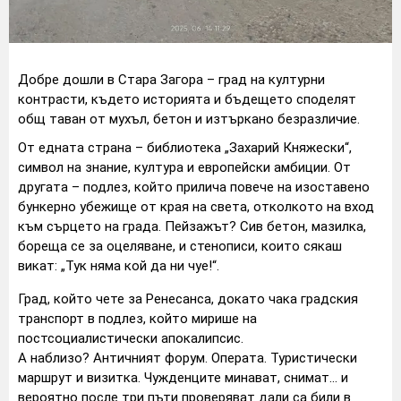
Добре дошли в Стара Загора – град на културни
контрасти, където историята и бъдещето споделят
общ таван от мухъл, бетон и изтъркано безразличие.
От едната страна – библиотека „Захарий Княжески“,
символ на знание, култура и европейски амбиции. От
другата – подлез, който прилича повече на изоставено
бункерно убежище от края на света, отколкото на вход
към сърцето на града. Пейзажът? Сив бетон, мазилка,
бореща се за оцеляване, и стенописи, които сякаш
викат: „Тук няма кой да ни чуе!“.
Град, който чете за Ренесанса, докато чака градския
транспорт в подлез, който мирише на
постсоциалистически апокалипсис.
А наблизо? Античният форум. Операта. Туристически
маршрут и визитка. Чужденците минават, снимат... и
вероятно после три пъти проверяват дали са били в