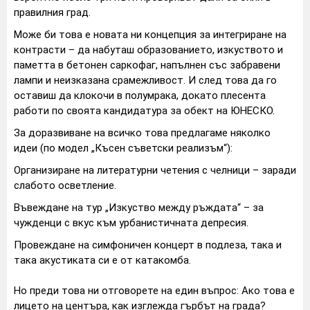
правилния град.
Може би това е новата ни концепция за интегриране на
контрасти – да набуташ образованието, изкуството и
паметта в бетонен саркофаг, напълнен със забравени
лампи и неизказана срамежливост. И след това да го
оставиш да клокочи в полумрака, докато плесента
работи по своята кандидатура за обект на ЮНЕСКО.
За доразвиване на всичко това предлагаме няколко
идеи (по модел „Късен съветски реализъм“):
Организиране на литературни четения с челници – заради
слабото осветление.
Въвеждане на тур „Изкуство между ръждата“ – за
чужденци с вкус към урбанистичната депресия.
Провеждане на симфоничен концерт в подлеза, така и
така акустиката си е от катакомба.
Но преди това ни отговорете на един въпрос: Ако това е
лицето на центъра, как изглежда гърбът на града?