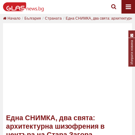
Начало
България
Страната
Една СНИМКА, два свята: архитектурна
Изпрати новина
Една СНИМКА, два свята:
архитектурна шизофрения в
центъра на Стара Загора