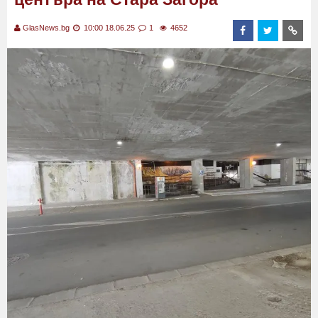
GlasNews.bg
10:00 18.06.25
1
4652