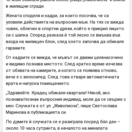
в жилищни сгради.
Жената споделя и кадри, за които посочва, че са
уловили действията на въпросния мъж. На тях се вижда
човек, облечен в спортни дрехи, който е прикрил лицето
си с шапка. Според разказа ѝ той лесно се вмъква във
входа на жилищен блок, след което започва да обикаля
гаражите.
От кадрите се вижда, че мъжът се движи целенасочено
и видимо познава мястото. След кратко време изчезва
от обхвата на камерите, а когато се появява отново,
вече е с велосипед. След това отваря автоматичната
врата и напуска помещението.
„Здравейте. Крадец обикаля квартала! Някой, ако
познава/познае въпросния индивид, моля да се свърже с
мен. Случката е от ул. „Живописна“, пише Светослава
Маринова в публикацията си.
По думите ѝ случката се е разиграла посред бял ден –
около 10 часа сутринта, в началото на миналата