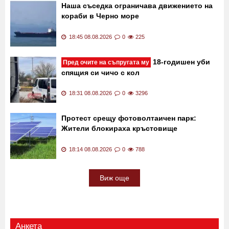
Наша съседка ограничава движението на
кораби в Черно море
18:45 08.08.2026
0
225
18-годишен уби
Пред очите на съпругата му
спящия си чичо с кол
18:31 08.08.2026
0
3296
Протест срещу фотоволтаичен парк:
Жители блокираха кръстовище
18:14 08.08.2026
0
788
Виж още
Анкета