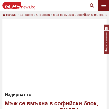
Начало
България
Страната
Мъж се вмъкна в софийски блок, тръгна с
Изпрати новина
Издирват го
Мъж се вмъкна в софийски блок,