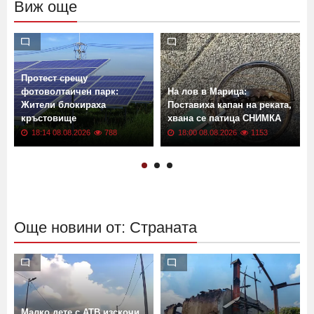
Виж още
Протест срещу
фотоволтаичен парк:
На лов в Марица:
Жители блокираха
Поставиха капан на реката,
кръстовище
хвана се патица СНИМКА
18:14 08.08.2026
788
18:00 08.08.2026
1153
Още новини от: Страната
Малко дете с АТВ изскочи