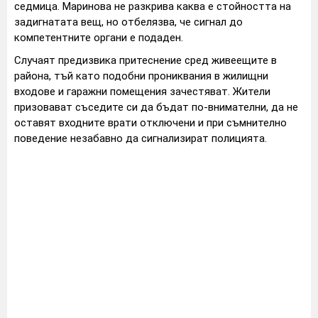
седмица. Маринова не разкрива каква е стойността на
задигнатата вещ, но отбелязва, че сигнал до
компетентните органи е подаден.
Случаят предизвика притеснение сред живеещите в
района, тъй като подобни прониквания в жилищни
входове и гаражни помещения зачестяват. Жители
призовават съседите си да бъдат по-внимателни, да не
оставят входните врати отключени и при съмнително
поведение незабавно да сигнализират полицията.