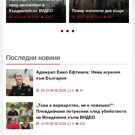
пред автомобил в
Кърджалийско ВИДЕО
Пожар изпепели две къщи
16:00 08.08.2026
2081
14:43 08.08.2026
897
Последни новини
Адмирал Емил Ефтимов: Няма агресия
към България
19:13 08.08.2026
0
97
„Това е варварство, не е човешко!":
Пловдивчани потресени след убийството
на Младежкия хълм ВИДЕО
19:00 08.08.2026
0
631