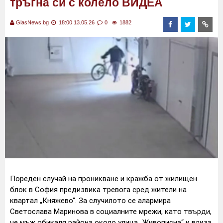
тръгна си с колело ВИДЕА
GlasNews.bg
18:00 13.05.26
0
1882
Пореден случай на проникване и кражба от жилищен
блок в София предизвика тревога сред жители на
квартал „Княжево“. За случилото се алармира
Светослава Маринова в социалните мрежи, като твърди,
че мъж обикаля района около улица „Живописна“ и влиза