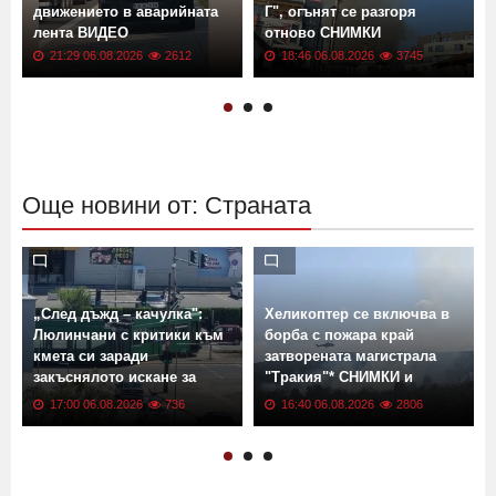
движението в аварийната
Г", огънят се разгоря
лента ВИДЕО
отново СНИМКИ
21:29 06.08.2026
2612
18:46 06.08.2026
3745
Още новини от: Страната
„След дъжд – качулка":
Хеликоптер се включва в
Люлинчани с критики към
борба с пожара край
кмета си заради
затворената магистрала
закъснялото искане за
"Тракия"* СНИМКИ и
ремонт
ВИДЕО
17:00 06.08.2026
736
16:40 06.08.2026
2806