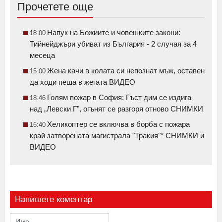
Прочетете още
Напук на Божиите и човешките закони:
18:00
Тийнейджъри убиват из България - 2 случая за 4
месеца
Жена качи в колата си непознат мъж, оставен
15:00
да ходи пеша в жегата ВИДЕО
Голям пожар в София: Гъст дим се издига
18:46
над „Левски Г", огънят се разгоря отново СНИМКИ
Хеликоптер се включва в борба с пожара
16:40
край затворената магистрала "Тракия"* СНИМКИ и
ВИДЕО
Напишете коментар