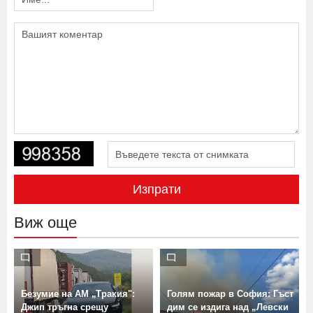
Изпрати
Виж още
Безумие на АМ „Тракия":
Голям пожар в София: Гъст
Джип тръгна срещу
дим се издига над „Левски