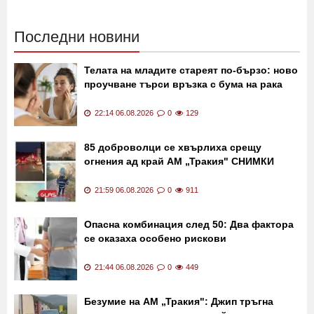
Последни новини
Телата на младите стареят по-бързо: ново
проучване търси връзка с бума на рака
22:14 06.08.2026
0
129
85 доброволци се хвърлиха срещу
огнения ад край АМ „Тракия" СНИМКИ
21:59 06.08.2026
0
911
Опасна комбинация след 50: Два фактора
се оказаха особено рискови
21:44 06.08.2026
0
449
Безумие на АМ „Тракия": Джип тръгна