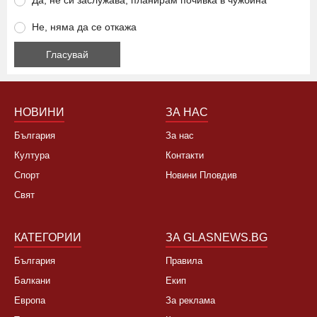
Да, не си заслужава, планирам почивка в чужбина
Не, няма да се откажа
НОВИНИ
ЗА НАС
България
За нас
Култура
Контакти
Спорт
Новини Пловдив
Свят
КАТЕГОРИИ
ЗА GLASNEWS.BG
България
Правила
Балкани
Екип
Европа
За реклама