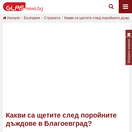
Начало
България
Страната
Какви са щетите след поройните дъждов
Изпрати новина
Какви са щетите след поройните
дъждове в Благоевград?