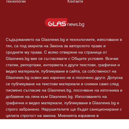
Технологии
Контакти
Съдържанието на Glasnews.bg и технологиите, използвани в
тях, са под закрила на Закона за авторското право и
сродните му права. С всяко отваряне на страница от
Glasnews.bg вие се съгласявате с Общите условия. Всички
статии, репортажи, интервюта и други текстови, графични и
видео материали, публикувани в сайта, са собственост на
Glasnews.bg освен ако изрично не е посочено друго. Допуска
се публикуване на текстови материали и снимки само след
писмено съгласие на Glasnews.bg, посочване на източника и
добавяне на линк към Glasnews.bg. Използването на
графични и видео материали, публикувани в Glasnews.bg е
строго забранено. Нарушителите ще бъдат санкционирани с
цялата строгост на закона. Мненията изразени в
коментарите към новините са собственост на авторите им и
Glasnews.bg не носят отговорност за тях. Glasnews.bg