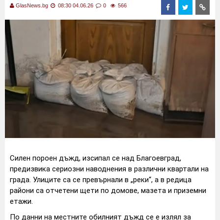
GlasNews.bg
08:30 04.06.26
0
566
Силен пороен дъжд, изсипал се над Благоевград,
предизвика сериозни наводнения в различни квартали на
града. Улиците са се превърнали в „реки“, а в редица
райони са отчетени щети по домове, мазета и приземни
етажи.
По данни на местните обилният дъжд се е излял за