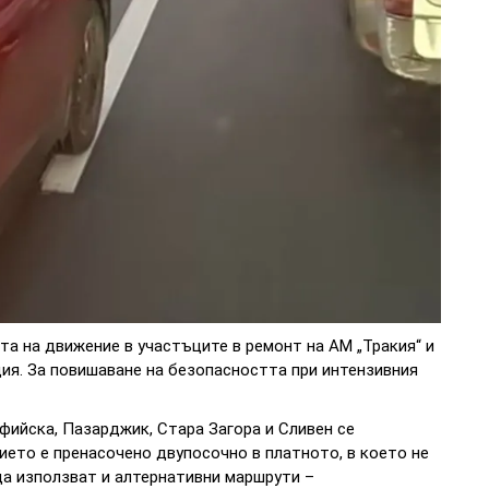
та на движение в участъците в ремонт на АМ „Тракия“ и
ция. За повишаване на безопасността при интензивния
фийска, Пазарджик, Стара Загора и Сливен се
ето е пренасочено двупосочно в платното, в което не
да използват и алтернативни маршрути –