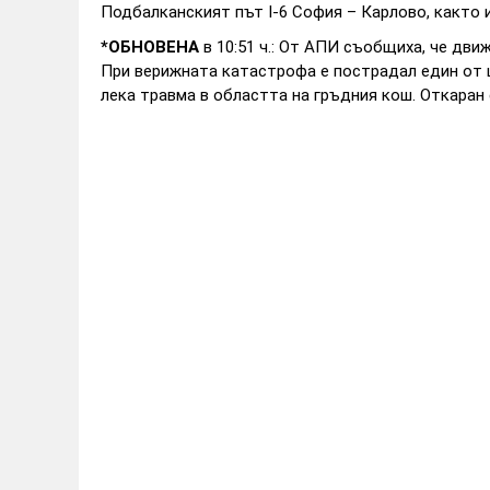
Подбалканският път I-6 София – Карлово, както 
*ОБНОВЕНА
в 10:51 ч.: От АПИ съобщиха, че дви
При верижната катастрофа е пострадал един от ш
лека травма в областта на гръдния кош. Откаран