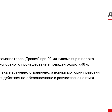
томагистрала „Тракия“ при 29-ия километър в посока
нспортното произшествие е подаден около 7:40 ч.
ъка е временно ограничено, а всички моторни превозни
т действия по обезопасяване и разчистване на пътя.