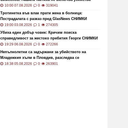
10:00 07.08.2026
0
319041
Тротинетка във влак прати жена в болница:
Пострадалата с разказ пред GlasNews СНИМКИ
19:00 03.08.2026
1
274305
Убиха един добър човек: Кричим поиска
справедливост за жестоко пребития Георги СНИМКИ
и ВИДЕО
19:29 06.08.2026
0
272266
Непълнолетни са задържани за убийството на
Младежкия хълм в Пловдив, разследва се
хомофобски мотив
18:38 05.08.2026
0
263901