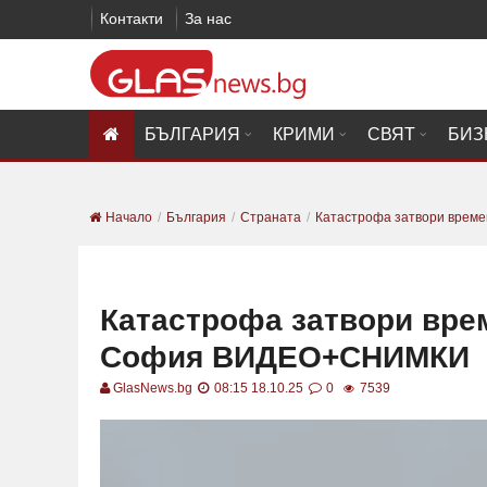
Контакти
За нас
БЪЛГАРИЯ
КРИМИ
СВЯТ
БИЗ
Начало
България
Страната
Катастрофа затвори временн
Катастрофа затвори вре
София ВИДЕО+СНИМКИ
GlasNews.bg
08:15 18.10.25
0
7539