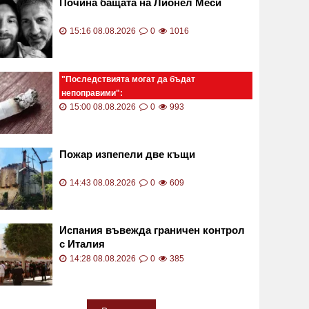
Почина бащата на Лионел Меси
15:16 08.08.2026
0
1016
"Последствията могат да бъдат
непоправими":
Незагасен фас падна върху количка с
15:00 08.08.2026
0
993
две бебета СНИМКА
Пожар изпепели две къщи
14:43 08.08.2026
0
609
Испания въвежда граничен контрол
с Италия
14:28 08.08.2026
0
385