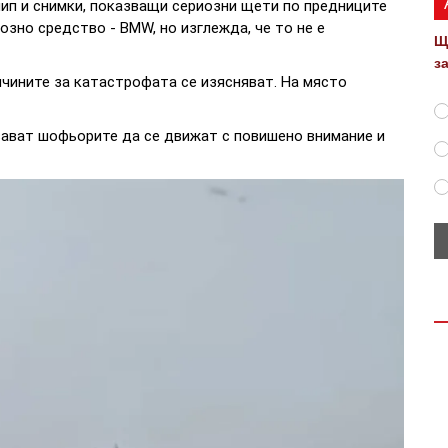
лип и снимки, показващи сериозни щети по предниците
озно средство - BMW, но изглежда, че то не е
Щ
з
чините за катастрофата се изясняват. На място
вават шофьорите да се движат с повишено внимание и