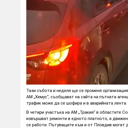
Тази събота и неделя ще се променя организация
АМ „Хемус“, съобщават на сайта на пътната аген
трафик може да се шофира и в аварийната лента.
В четири участъка на АМ „Тракия“ в областите Со
извършват ремонти в едното платното, а движени
се работи. Пътуващите към и от Пловдив могат 