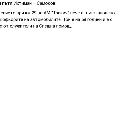
и пътя Ихтиман – Самоков.
жението при км 29 на АМ "Тракия" вече е възстановено.
офьорите на автомобилите. Той е на 58 години и е с
 е от служители на Спешна помощ.