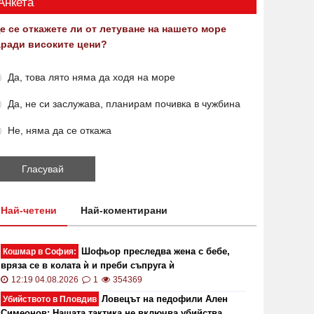
Анкета
е се откажете ли от летуване на нашето море
аради високите цени?
Да, това лято няма да ходя на море
Да, не си заслужава, планирам почивка в чужбина
Не, няма да се откажа
Най-четени
Най-коментирани
Шофьор преследва жена с бебе,
Кошмар в София:
вряза се в колата ѝ и преби съпруга ѝ
12:19 04.08.2026
1
354369
Ловецът на педофили Ален
Убийството в Пловдив
Симеонов: Нашата тактика не включва убийства