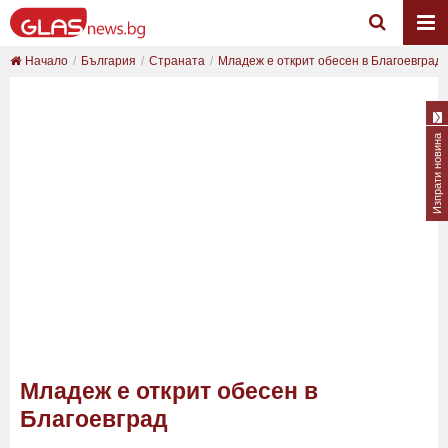
Начало
България
Страната
Младеж е открит обесен в Благоевград
Изпрати новина
Младеж е открит обесен в
Благоевград