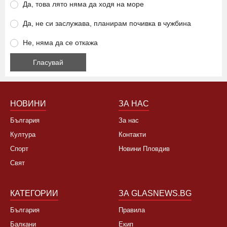
Ще се откажете ли от летуване на нашето море заради
високите цени?
Да, това лято няма да ходя на море
Да, не си заслужава, планирам почивка в чужбина
Не, няма да се откажа
НОВИНИ
ЗА НАС
България
За нас
Култура
Контакти
Спорт
Новини Пловдив
Свят