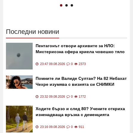
журналистиката ме задържа
Монтана: „Какво става?"
ВИДЕО
ВИДЕО
20:01 09.08.2026
5820
17:38 09.08.2026
2840
Последни новини
Пентагонът отвори архивите за НЛО:
Мистериозна сфера криела човешко тяло
23:47 09.08.2026
0
2373
Помните ли Валиде Султан? На 82 Небахат
Чехре изумява с визията си СНИМКИ
23:32 09.08.2026
0
1772