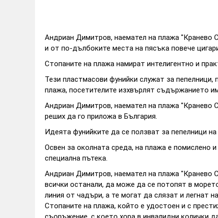
Андриан Димитров, наемател на плажа "Кранево С
и от по-дълбоките места на пясъка повече цигари
Стопаните на плажа намират интелигентно и практ
Тези пластмасови фунийки служат за пепелници, п
плажа, посетителите изхвърлят съдържанието им
Андриан Димитров, наемател на плажа "Кранево Се
реших да го приложа в България.
Идеята фунийките да се ползват за пепелници на
Освен за околната среда, на плажа е помислено и 
специална пътека.
Андриан Димитров, наемател на плажа "Кранево Се
всички останали, да може да се потопят в морет
линия от чадъри, а те могат да слязат и легнат на
Стопаните на плажа, който е удостоен и с прести
съоръжение, с което хора в инвалидни колички да