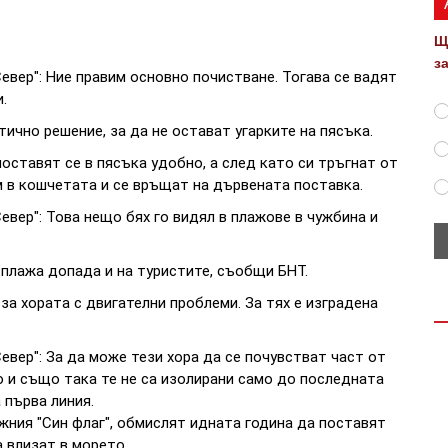
Щ
з
евер": Ние правим основно почистване. Тогава се вадят
.
ично решение, за да не остават угарките на пясъка.
оставят се в пясъка удобно, а след като си тръгнат от
 в кошчетата и се връщат на дървената поставка.
вер": Това нещо бях го видял в плажове в чужбина и
 плажа допада и на туристите, съобщи БНТ.
за хората с двигателни проблеми. За тях е изградена
вер": За да може тези хора да се почувстват част от
о и също така те не са изолирани само до последната
 първа линия.
жния "Син флаг", обмислят идната година да поставят
 влизат в морето.