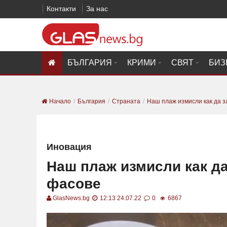
Контакти
За нас
БЪЛГАРИЯ
КРИМИ
СВЯТ
БИЗ
Начало
България
Страната
Наш плаж измисли как да за
Иновация
Наш плаж измисли как да
фасове
GlasNews.bg
12:13 24.07.22
0
6867