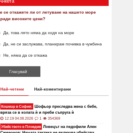
Анкета
е се откажете ли от летуване на нашето море
аради високите цени?
Да, това лято няма да ходя на море
Да, не си заслужава, планирам почивка в чужбина
Не, няма да се откажа
Най-четени
Най-коментирани
Шофьор преследва жена с бебе,
Кошмар в София:
вряза се в колата ѝ и преби съпруга ѝ
12:19 04.08.2026
1
354369
Ловецът на педофили Ален
Убийството в Пловдив
Симеонов: Нашата тактика не включва убийства