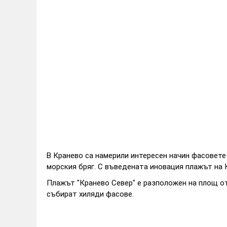
В Кранево са намерили интересен начин фасовете 
морския бряг. С въведената иновация плажът на К
Плажът "Кранево Север" е разположен на площ от
събират хиляди фасове.