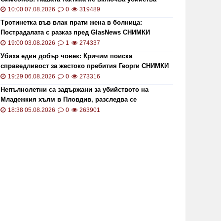
10:00 07.08.2026
0
319489
Тротинетка във влак прати жена в болница:
Пострадалата с разказ пред GlasNews СНИМКИ
19:00 03.08.2026
1
274337
Убиха един добър човек: Кричим поиска
справедливост за жестоко пребития Георги СНИМКИ
и ВИДЕО
19:29 06.08.2026
0
273316
Непълнолетни са задържани за убийството на
Младежкия хълм в Пловдив, разследва се
хомофобски мотив
18:38 05.08.2026
0
263901