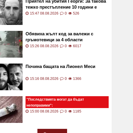
Приятел на убития Георги: За такова
тежко престъпление 10 години е
нереално
15:47 08.08.2026
0
526
Обявиха жълт код за валежи с
гръмотевици за 4 области
15:26 08.08.2026
0
6017
Почина бащата на Лионел Меси
15:16 08.08.2026
0
1366
"Последствията могат да бъдат
непоправими":
Незагасен фас падна върху количка с
15:00 08.08.2026
0
1185
две бебета СНИМКА