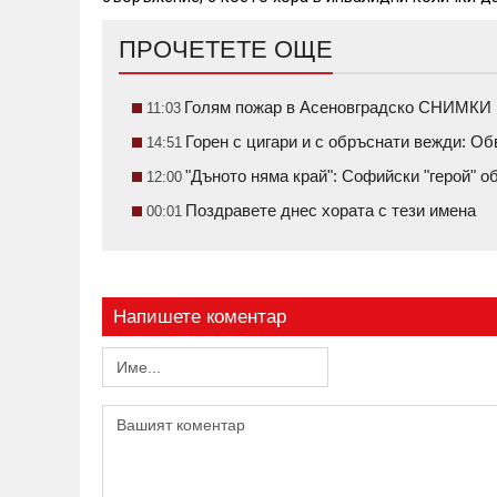
ПРОЧЕТЕТЕ ОЩЕ
Голям пожар в Асеновградско СНИМКИ
11:03
Горен с цигари и с обръснати вежди: О
14:51
"Дъното няма край": Софийски "герой" 
12:00
Поздравете днес хората с тези имена
00:01
Напишете коментар