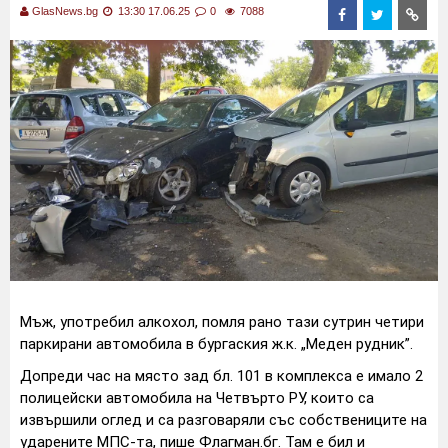
GlasNews.bg
13:30 17.06.25
0
7088
Мъж, употребил алкохол, помля рано тази сутрин четири
паркирани автомобила в бургаския ж.к. „Меден рудник”.
Допреди час на място зад бл. 101 в комплекса е имало 2
полицейски автомобила на Четвърто РУ, които са
извършили оглед и са разговаряли със собствениците на
ударените МПС-та, пише Флагман.бг. Там е бил и