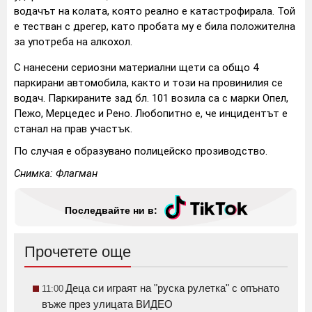
водачът на колата, която реално е катастрофирала. Той
е тестван с дрегер, като пробата му е била положителна
за употреба на алкохол.
С нанесени сериозни материални щети са общо 4
паркирани автомобила, както и този на провинилия се
водач. Паркираните зад бл. 101 возила са с марки Опел,
Пежо, Мерцедес и Рено. Любопитно е, че инцидентът е
станал на прав участък.
По случая е образувано полицейско прозиводство.
Снимка: Флагман
Последвайте ни в:
Прочетете още
Деца си играят на "руска рулетка" с опънато
11:00
въже през улицата ВИДЕО