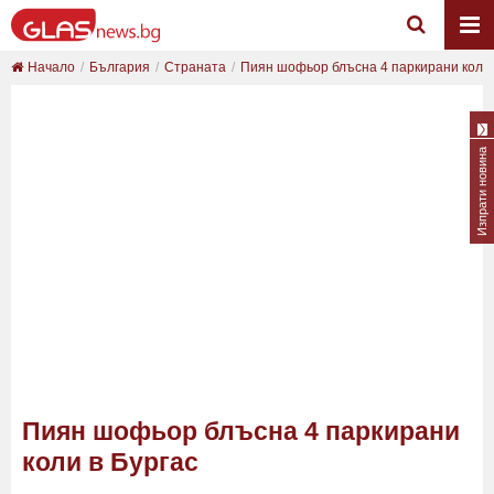
Начало
България
Страната
Пиян шофьор блъсна 4 паркирани коли 
Изпрати новина
Пиян шофьор блъсна 4 паркирани
коли в Бургас