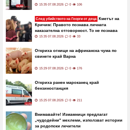
15:35 07.08.2026
0
106
Кметът на
След убийството на Георги от деца
Кричим: Правото познава личната
наказателна отговорност. То не познава
колективната вина
15:35 07.08.2026
0
33
Откриха огнище на африканска чума по
свинете край Варна
15:29 07.08.2026
0
176
Откриха ранен мароканец край
бензиностанция
15:25 07.08.2026
0
211
Внимавайте! Измамници предлагат
„чудодейни" мехлеми, използват истории
за родопски лечители