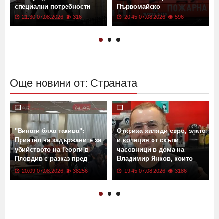
специални потребности
Първомайско
21:30 07.08.2026
316
20:45 07.08.2026
596
Още новини от: Страната
"Винаги бяха такива":
Откриха хиляди евро, злато
:
Приятел на задържаните за
и колеция от скъпи
убийството на Георги в
часовници в дома на
Пловдив с разказ пред
Владимир Янков, които
GlasNews
убийците му не са пипнали
20:09 07.08.2026
38256
19:45 07.08.2026
3186