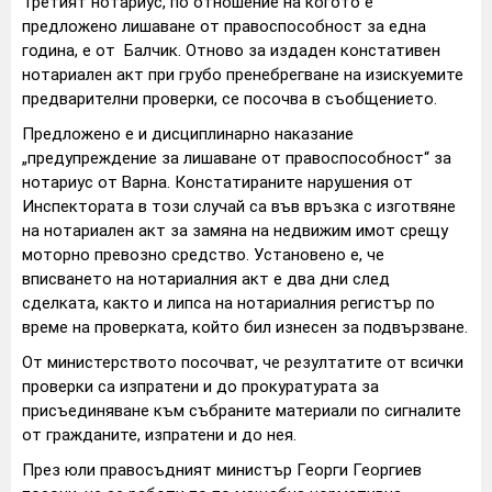
Третият нотариус, по отношение на когото е
предложено лишаване от правоспособност за една
година, е от Балчик. Отново за издаден констативен
нотариален акт при грубо пренебрегване на изискуемите
предварителни проверки, се посочва в съобщението.
Предложено е и дисциплинарно наказание
„предупреждение за лишаване от правоспособност“ за
нотариус от Варна. Констатираните нарушения от
Инспектората в този случай са във връзка с изготвяне
на нотариален акт за замяна на недвижим имот срещу
моторно превозно средство. Установено е, че
вписването на нотариалния акт е два дни след
сделката, както и липса на нотариалния регистър по
време на проверката, който бил изнесен за подвързване.
От министерството посочват, че резултатите от всички
проверки са изпратени и до прокуратурата за
присъединяване към събраните материали по сигналите
от гражданите, изпратени и до нея.
През юли правосъдният министър Георги Георгиев