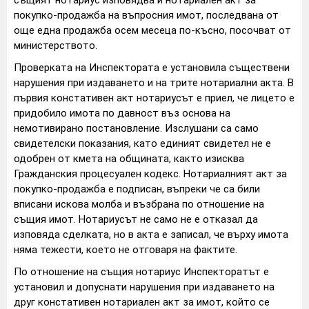
покупко-продажба на въпросния имот, последвана от
още една продажба осем месеца по-късно, посочват от
министерството.
Проверката на Инспектората е установила съществени
нарушения при издаването и на трите нотариални акта. В
първия констативен акт нотариусът е приел, че лицето е
придобило имота по давност въз основа на
немотивирано постановление. Изслушани са само
свидетелски показания, като единият свидетел не е
одобрен от кмета на общината, както изисква
Гражданския процесуален кодекс. Нотариалният акт за
покупко-продажба е подписан, въпреки че са били
вписани искова молба и възбрана по отношение на
същия имот. Нотариусът не само не е отказал да
изповяда сделката, но в акта е записал, че върху имота
няма тежести, което не отговаря на фактите.
По отношение на същия нотариус Инспекторатът е
установил и допуснати нарушения при издаването на
друг констативен нотариален акт за имот, който се