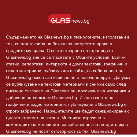
Съдържанието на Glasnews.bg и технологиите, използвани в
тях, са под закрила на Закона за авторското право и
сродните му права. С всяко отваряне на страница от
Glasnews.bg вие се съгласявате с Общите условия. Всички
статии, репортажи, интервюта и други текстови, графични и
видео материали, публикувани в сайта, са собственост на
Glasnews.bg освен ако изрично не е посочено друго. Допуска
се публикуване на текстови материали и снимки само след
писмено съгласие на Glasnews.bg, посочване на източника и
добавяне на линк към Glasnews.bg. Използването на
графични и видео материали, публикувани в Glasnews.bg е
строго забранено. Нарушителите ще бъдат санкционирани с
цялата строгост на закона. Мненията изразени в
коментарите към новините са собственост на авторите им и
Glasnews.bg не носят отговорност за тях. Glasnews.bg