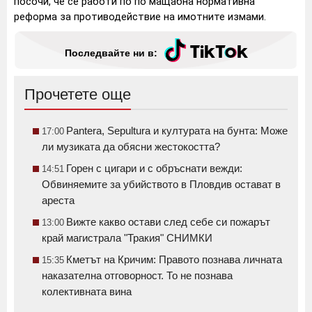
посочи, че се работи по по мащабна нормативна
реформа за противодействие на имотните измами.
Последвайте ни в:
Прочетете още
Pantera, Sepultura и културата на бунта: Може
17:00
ли музиката да обясни жестокостта?
Горен с цигари и с обръснати вежди:
14:51
Обвиняемите за убийството в Пловдив остават в
ареста
Вижте какво остави след себе си пожарът
13:00
край магистрала "Тракия" СНИМКИ
Кметът на Кричим: Правото познава личната
15:35
наказателна отговорност. То не познава
колективната вина