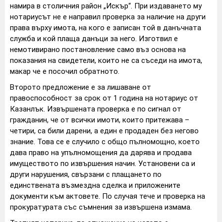
намира в столичния район „Искър“. При издаването му
нотариусът не е направил проверка за наличие на други
права върху имота, на кого е записан той в данъчната
служба и кой плаща данъци за него. Изготвил е
немотивирано постановление само въз основа на
показания на свидетели, които не са съседи на имота,
макар че е посочил обратното.
Второто предложение е за лишаване от
правоспособност за срок от 1 година на нотариус от
Казанлък. Извършената проверка е по сигнал от
гражданин, че от всички имоти, които притежава –
четири, са били дарени, а един е продаден без негово
знание. Това се е случило с общо пълномощно, което
дава право на упълномощения да дарява и продава
имуществото по извършения начин. Установени са и
други нарушения, свързани с плащането по
единствената възмездна сделка и приложените
документи към актовете. По случая тече и проверка на
прокуратурата със съмнения за извършена измама.