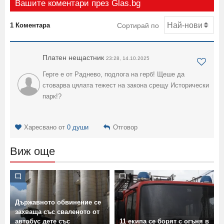
Вашите коментари през Glas.bg
1 Коментара
Сортирай по
Платен нещастник
23:28, 14.10.2025
Герге е от Раднево, подлога на герб! Щеше да
стоварва цялата тежест на закона срещу Исторически
парк!?
Харесвано от
0 души
Отговор
Виж още
Държавното обвинение се
захваща със сваленото от
автобус дете със
11 екипа се борят с огъня в