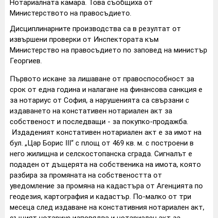
Нотариалната камара. Това съобщиха от
Министерството на правосъдието.
Дисциплинарните производства са в резултат от
извършени проверки от Инспектората към
Министерство на правосъдието по заповед на министър
Георгиев.
Първото искане за лишаване от правоспособност за
срок от една година и налагане на финансова санкция е
за нотариус от София, а нарушенията са свързани с
издаването на констативен нотариален акт за
собственост и последващи - за покупко-продажба.
Издаденият констативен нотариален акт е за имот на
бул. „Цар Борис III“ с площ от 469 кв. м. с построени в
него жилищна и селскостопанска сграда. Сигналът е
подаден от дъщерята на собственика на имота, която
разбира за промяната на собствеността от
уведомление за промяна на кадастъра от Агенцията по
геодезия, картография и кадастър. По-малко от три
месеца след издаване на констативния нотариален акт,
същият нотариус изповядва и нотариален акт за