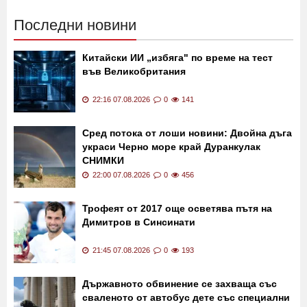
Последни новини
Китайски ИИ „избяга" по време на тест
във Великобритания
22:16 07.08.2026
0
141
Сред потока от лоши новини: Двойна дъга
украси Черно море край Дуранкулак
СНИМКИ
22:00 07.08.2026
0
456
Трофеят от 2017 още осветява пътя на
Димитров в Синсинати
21:45 07.08.2026
0
193
Държавното обвинение се захваща със
сваленото от автобус дете със специални