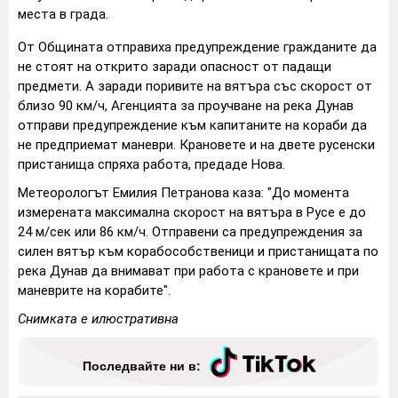
места в града.
От Общината отправиха предупреждение гражданите да
не стоят на открито заради опасност от падащи
предмети. А заради поривите на вятъра със скорост от
близо 90 км/ч, Агенцията за проучване на река Дунав
отправи предупреждение към капитаните на кораби да
не предприемат маневри. Крановете и на двете русенски
пристанища спряха работа, предаде Нова.
Метеорологът Емилия Петранова каза: "До момента
измерената максимална скорост на вятъра в Русе е до
24 м/сек или 86 км/ч. Отправени са предупреждения за
силен вятър към корабособственици и пристанищата по
река Дунав да внимават при работа с крановете и при
маневрите на корабите".
Снимката е илюстративна
Последвайте ни в: