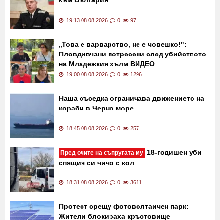
Последни новини
Адмирал Емил Ефтимов: Няма агресия
към България
19:13 08.08.2026
0
97
„Това е варварство, не е човешко!":
Пловдивчани потресени след убийството
на Младежкия хълм ВИДЕО
19:00 08.08.2026
0
1296
Наша съседка ограничава движението на
кораби в Черно море
18:45 08.08.2026
0
257
18-годишен уби
Пред очите на съпругата му
спящия си чичо с кол