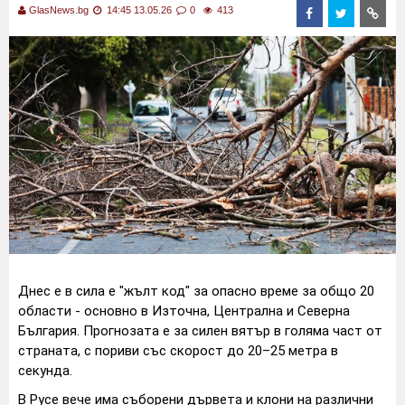
GlasNews.bg
14:45 13.05.26
0
413
Днес е в сила е "жълт код" за опасно време за общо 20
области - основно в Източна, Централна и Северна
България. Прогнозата е за силен вятър в голяма част от
страната, с пориви със скорост до 20–25 метра в
секунда.
В Русе вече има съборени дървета и клони на различни