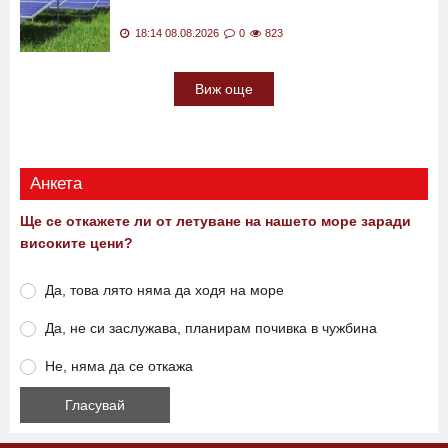
18:31 08.08.2026
0
3611
Протест срещу фотоволтаичен парк:
Жители блокираха кръстовище
18:14 08.08.2026
0
823
Виж още
Анкета
Ще се откажете ли от летуване на нашето море заради
високите цени?
Да, това лято няма да ходя на море
Да, не си заслужава, планирам почивка в чужбина