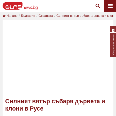
Начало
България
Страната
Силният вятър събаря дървета и клони
Изпрати новина
Силният вятър събаря дървета и
клони в Русе