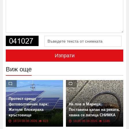
Изпрати
Виж още
Протест срещу
фотоволтаичен парк:
На лов в Марица:
Жители блокираха
Поставиха капан на реката,
кръстовище
хвана се патица СНИМКА