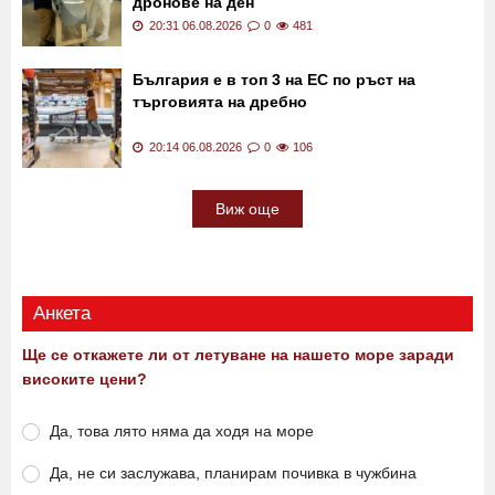
дронове на ден
20:31 06.08.2026
0
481
България е в топ 3 на ЕС по ръст на
търговията на дребно
20:14 06.08.2026
0
106
Виж още
Анкета
Ще се откажете ли от летуване на нашето море заради
високите цени?
Да, това лято няма да ходя на море
Да, не си заслужава, планирам почивка в чужбина