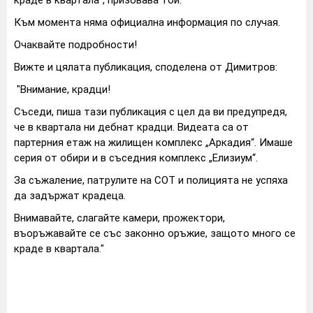
краде в квартала“, призовава той.
Към момента няма официална информация по случая.
Очаквайте подробности!
Вижте и цялата публикация, споделена от Димитров:
"Внимание, крадци!
Съседи, пиша тази публикация с цел да ви предупредя,
че в квартала ни дебнат крадци. Видеата са от
партерния етаж на жилищен комплекс „Аркадия“. Имаше
серия от обири и в съседния комплекс „Елизиум“.
За съжаление, патрулите на СОТ и полицията не успяха
да задържат крадеца.
Внимавайте, слагайте камери, прожектори,
въоръжавайте се със законно оръжие, защото много се
краде в квартала."