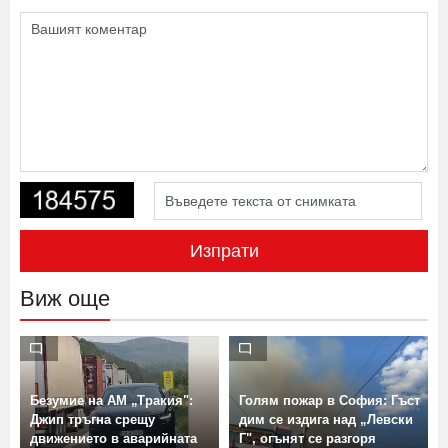
Изпрати
Виж още
Безумие на АМ „Тракия":
Голям пожар в София: Гъст
Джип тръгна срещу
дим се издига над „Левски
движението в аварийната
Г", огънят се разгоря