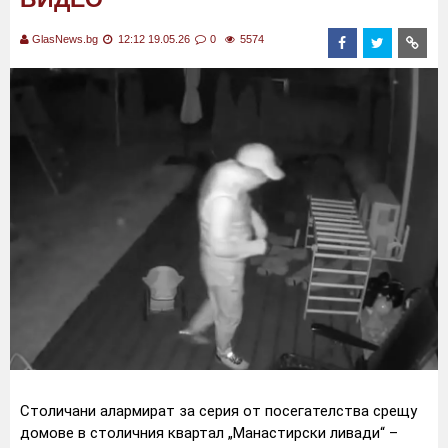
GlasNews.bg
12:12 19.05.26
0
5574
Столичани алармират за серия от посегателства срещу
домове в столичния квартал „Манастирски ливади“ –