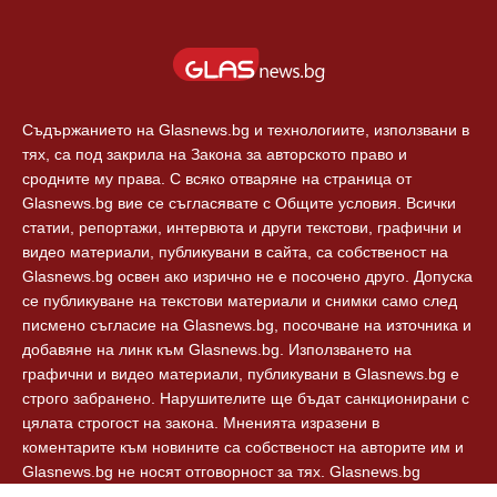
Съдържанието на Glasnews.bg и технологиите, използвани в
тях, са под закрила на Закона за авторското право и
сродните му права. С всяко отваряне на страница от
Glasnews.bg вие се съгласявате с Общите условия. Всички
статии, репортажи, интервюта и други текстови, графични и
видео материали, публикувани в сайта, са собственост на
Glasnews.bg освен ако изрично не е посочено друго. Допуска
се публикуване на текстови материали и снимки само след
писмено съгласие на Glasnews.bg, посочване на източника и
добавяне на линк към Glasnews.bg. Използването на
графични и видео материали, публикувани в Glasnews.bg е
строго забранено. Нарушителите ще бъдат санкционирани с
цялата строгост на закона. Мненията изразени в
коментарите към новините са собственост на авторите им и
Glasnews.bg не носят отговорност за тях. Glasnews.bg
спазват Етичния кодекс на българските медии.