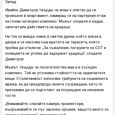
Запад.
Ивайло Димитров твърди, че апаш е опитал да се
промъкне в апартамент, намиращ се на партерния етаж
на голям затворен комплекс. Мъжът споделя и кадри,
запечатали действията на крадеца.
На тях се вижда човек в светли дрехи, който влиза в
двора и се насочва към вратата на терасата, която
пробва да отключи. „За съжаление, патрулите на СОТ и
полицията не успяха да задържат крадеца“, споделя
Димитров.
Мъжът твърди, че посегателства има и в съседен
комплекс. Той не уточнява стойността на задигнатите
вещи. Столичанинът използва трибуната на социалната
мрежа, за да предупреди своите съграждани, като ги
призовава да се подготвят за посрещане на неканени
гости.
„Внимавайте, слагайте камери, прожектори,
въоръжавайте се със законно оръжие, защото много се