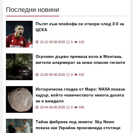
Последни новини
Пътят към плейофа се отвори след 3:0 за
ЦСКА
21:12 06.08.2026
0
129
Огромно дърво премаза кола в Монтана,
жители алармират за нови опасни гиганти
21:00 06.08.2026
0
410
Историческа гледка от Марс: NASA показа
кадър, който човечеството никога досега
не е виждало
20:44 06.08.2026
0
449
Тайна фабрика под земята: Sky News
показа как Украйна произвежда стотици