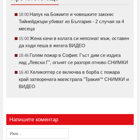
Напук на Божиите и човешките закони:
18:00
Тийнейджъри убиват из България - 2 случая за 4
месеца
Жена качи в колата си непознат мъж, оставен
15:00
да ходи пеша в жегата ВИДЕО
Голям пожар в София: Гъст дим се издига
18:46
над „Левски Г", огънят се разгоря отново СНИМКИ
Хеликоптер се включва в борба с пожара
16:40
край затворената магистрала "Тракия"* СНИМКИ и
ВИДЕО
Напишете коментар