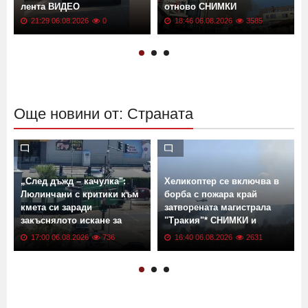
лента ВИДЕО
отново СНИМКИ
21:29 06.08.2026
0
18:46 06.08.2026
3585
Още новини от: Страната
„След дъжд – качулка":
Хеликоптер се включва в
Люлинчани с критики към
борба с пожара край
кмета си заради
затворената магистрала
закъснялото искане за
"Тракия"* СНИМКИ и
ремонт
ВИДЕО
17:00 06.08.2026
736
16:40 06.08.2026
2631