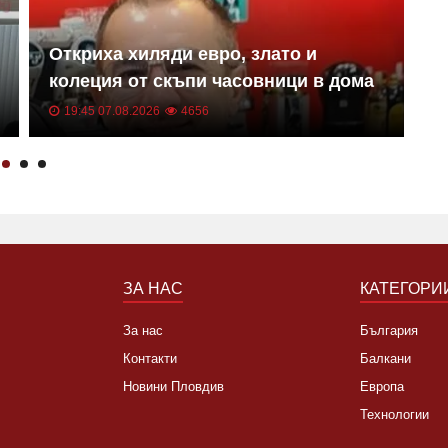
Откриха хиляди евро, злато и
1
колеция от скъпи часовници в дома
о
на Владимир Янков, които убийците
о
19:45 07.08.2026
4656
му не са пипнали
В
ЗА НАС
КАТЕГОРИ
За нас
България
Контакти
Балкани
Новини Пловдив
Европа
Технологии