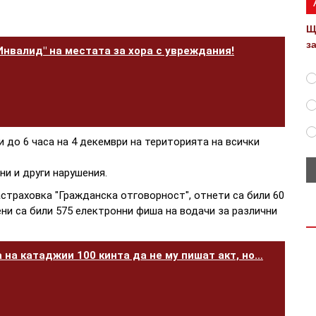
Щ
з
"Инвалид" на местата за хора с увреждания!
и до 6 часа на 4 декември на територията на всички
ни и други нарушения.
астраховка "Гражданска отговорност", отнети са били 60
ни са били 575 електронни фиша на водачи за различни
 на катаджии 100 кинта да не му пишат акт, но…