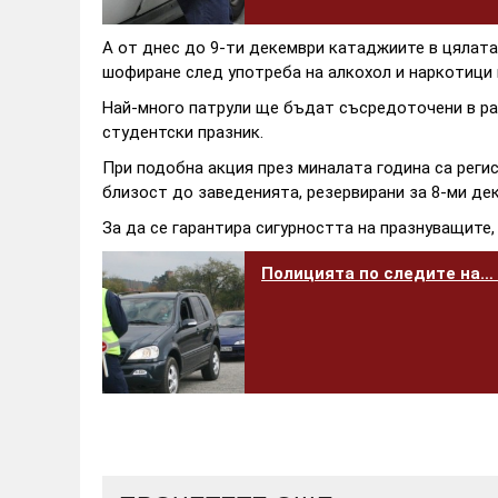
А от днес до 9-ти декември катаджиите в цялата
шофиране след употреба на алкохол и наркотици 
Най-много патрули ще бъдат съсредоточени в ра
студентски празник.
При подобна акция през миналата година са регис
близост до заведенията, резервирани за 8-ми де
За да се гарантира сигурността на празнуващите
Полицията по следите на… 