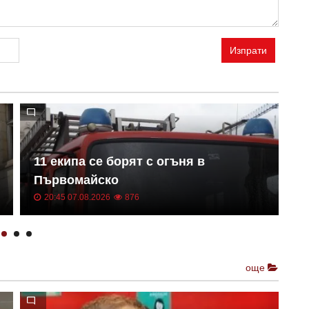
Изпрати
11 екипа се борят с огъня в
Първомайско
Б
20:45 07.08.2026
876
още