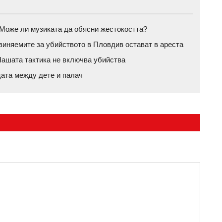
а: Може ли музиката да обясни жестокостта?
бвиняемите за убийството в Пловдив остават в ареста
ашата тактика не включва убийства
цата между дете и палач