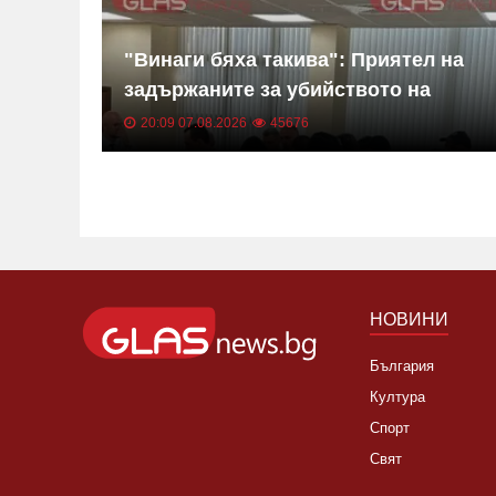
петна
"Винаги бяха такива": Приятел на
е
задържаните за убийството на
Георги в Пловдив с разказ пред
20:09 07.08.2026
45676
GlasNews
НОВИНИ
България
Култура
Спорт
Свят