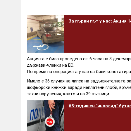
За първи път у нас: Акция 
Акцията е била проведена от 6 часа на 3 декемвр
държави-членки на ЕС.
По време на операцията у нас са били констатира
Имало е 36 случая на липса на задължителната з
шофьорски книжки заради неплатени глоби, връче
техни нарушения, както и на 39 пътници.
65-годишен "инвалид" бутна