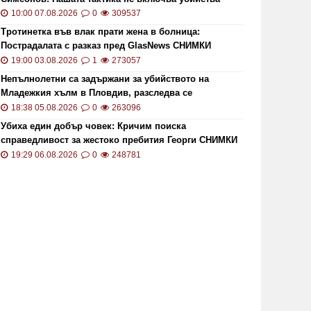
10:00 07.08.2026
0
309537
Тротинетка във влак прати жена в болница:
Пострадалата с разказ пред GlasNews СНИМКИ
19:00 03.08.2026
1
273057
Непълнолетни са задържани за убийството на
Младежкия хълм в Пловдив, разследва се
хомофобски мотив
18:38 05.08.2026
0
263096
Убиха един добър човек: Кричим поиска
справедливост за жестоко пребития Георги СНИМКИ
и ВИДЕО
19:29 06.08.2026
0
248781