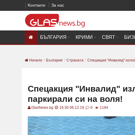
Контакти
За нас
БЪЛГАРИЯ
КРИМИ
СВЯТ
БИЗ
Начало
България
Страната
Спецакция "Инвалид" излови
Спецакция "Инвалид" изл
паркирали си на воля!
GlasNews.bg
16:30 06.12.19
0
1194