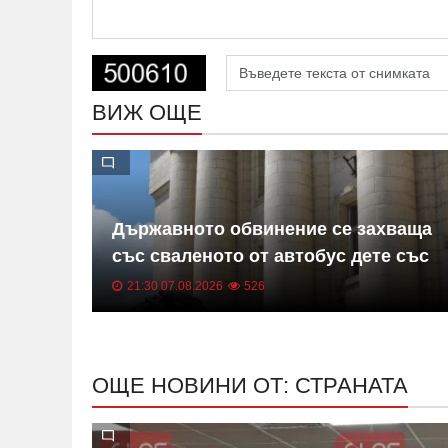
ВИЖ ОЩЕ
Държавното обвинение се захваща
със сваленото от автобус дете със
специални потребности
21:30 07.08.2026
526
ОЩЕ НОВИНИ ОТ: СТРАНАТА