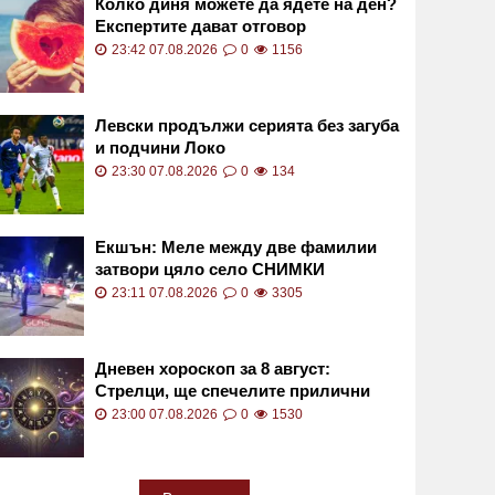
Колко диня можете да ядете на ден?
Експертите дават отговор
23:42 07.08.2026
0
1156
Левски продължи серията без загуба
и подчини Локо
23:30 07.08.2026
0
134
Екшън: Меле между две фамилии
затвори цяло село СНИМКИ
23:11 07.08.2026
0
3305
Дневен хороскоп за 8 август:
Стрелци, ще спечелите прилични
суми
23:00 07.08.2026
0
1530