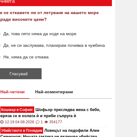
Анкета
е се откажете ли от летуване на нашето море
аради високите цени?
Да, това лято няма да ходя на море
Да, не си заслужава, планирам почивка в чужбина
Не, няма да се откажа
Най-четени
Най-коментирани
Шофьор преследва жена с бебе,
Кошмар в София:
вряза се в колата ѝ и преби съпруга ѝ
12:19 04.08.2026
1
354177
Ловецът на педофили Ален
Убийството в Пловдив
Симеонов: Нашата тактика не включва убийства