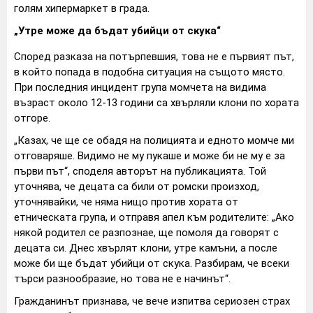
голям хипермаркет в града.
„Утре може да бъдат убийци от скука“
Според разказа на потърпевшия, това не е първият път,
в който попада в подобна ситуация на същото място.
При последния инцидент група момчета на видима
възраст около 12-13 години са хвърляли клони по хората
отгоре.
„Казах, че ще се обадя на полицията и едното момче ми
отговаряше. Видимо не му пукаше и може би не му е за
първи път“, споделя авторът на публикацията. Той
уточнява, че децата са били от ромски произход,
уточнявайки, че няма нищо против хората от
етническата група, и отправя апел към родителите: „Ако
някой родител се разпознае, ще помоля да говорят с
децата си. Днес хвърлят клони, утре камъни, а после
може би ще бъдат убийци от скука. Разбирам, че всеки
търси разнообразие, но това не е начинът“.
Гражданинът признава, че вече изпитва сериозен страх