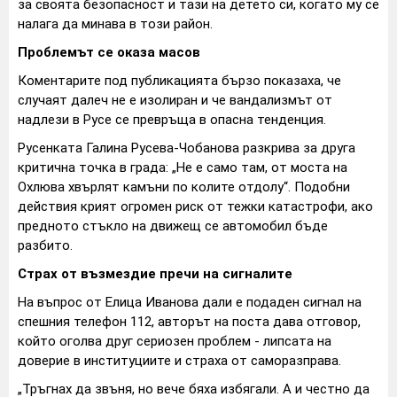
за своята безопасност и тази на детето си, когато му се
налага да минава в този район.
Проблемът се оказа масов
Коментарите под публикацията бързо показаха, че
случаят далеч не е изолиран и че вандализмът от
надлези в Русе се превръща в опасна тенденция.
Русенката Галина Русева-Чобанова разкрива за друга
критична точка в града: „Не е само там, от моста на
Охлюва хвърлят камъни по колите отдолу“. Подобни
действия крият огромен риск от тежки катастрофи, ако
предното стъкло на движещ се автомобил бъде
разбито.
Страх от възмездие пречи на сигналите
На въпрос от Елица Иванова дали е подаден сигнал на
спешния телефон 112, авторът на поста дава отговор,
който оголва друг сериозен проблем - липсата на
доверие в институциите и страха от саморазправа.
„Тръгнах да звъня, но вече бяха избягали. А и честно да