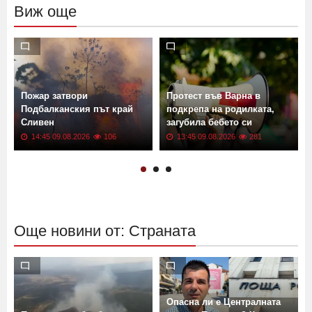
Виж още
а
Пожар затвори
Протест във Варна в
в
Подбалканския път край
подкрепа на родилката,
Сливен
загубила бебето си
14:45 09.08.2026
106
13:45 09.08.2026
281
Още новини от: Страната
Опасна ли е Централната