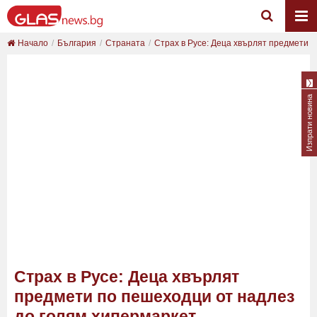
Начало
България
Страната
Страх в Русе: Деца хвърлят предмети п
Изпрати новина
Страх в Русе: Деца хвърлят
предмети по пешеходци от надлез
до голям хипермаркет