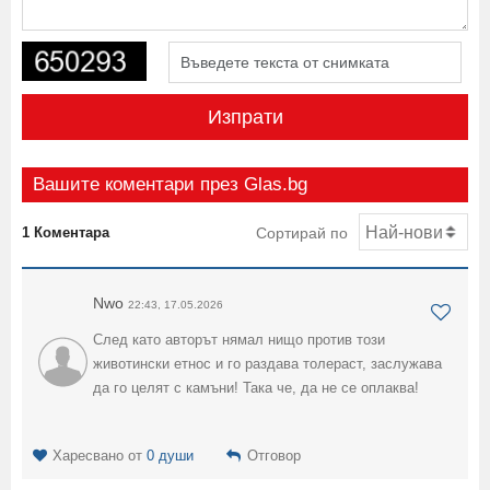
Изпрати
Вашите коментари през Glas.bg
1 Коментара
Сортирай по
Nwo
22:43, 17.05.2026
След като авторът нямал нищо против този
животински етнос и го раздава толераст, заслужава
да го целят с камъни! Така че, да не се оплаква!
Харесвано от
0 души
Отговор