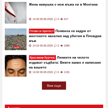
Жена намушка с нож мъжа си в Монтана
14:30 09.08.2026
0
417
Появиха се кадри от
Готви се протест
жестокото насилие над убития в Пловдив
мъж
14:15 09.08.2026
0
1086
Линиите на челото
Красимир Куртев:
издават съдбата: Вижте какво е написано
на вашето
14:00 09.08.2026
0
1191
Виж още