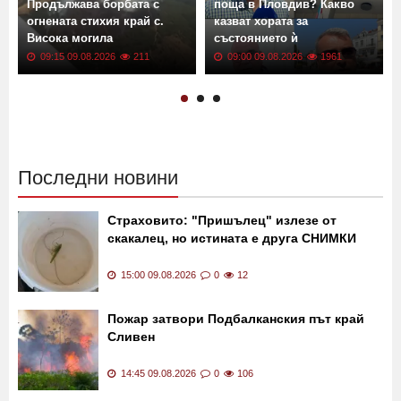
Продължава борбата с
поща в Пловдив? Какво
огнената стихия край с.
казват хората за
Висока могила
състоянието ѝ
09:15 09.08.2026
211
09:00 09.08.2026
1961
Последни новини
Страховито: "Пришълец" излезе от
скакалец, но истината е друга СНИМКИ
15:00 09.08.2026
0
12
Пожар затвори Подбалканския път край
Сливен
14:45 09.08.2026
0
106