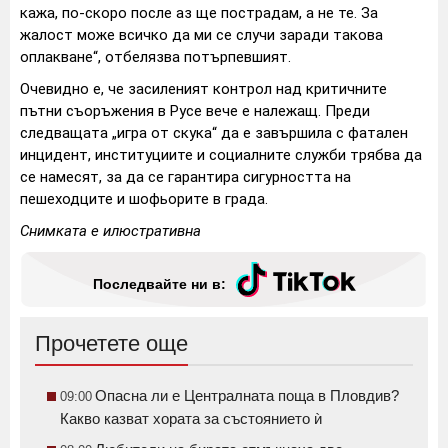
кажа, по-скоро после аз ще пострадам, а не те. За
жалост може всичко да ми се случи заради такова
оплакване“, отбелязва потърпевшият.
Очевидно е, че засиленият контрол над критичните
пътни съоръжения в Русе вече е належащ. Преди
следващата „игра от скука“ да е завършила с фатален
инцидент, институциите и социалните служби трябва да
се намесят, за да се гарантира сигурността на
пешеходците и шофьорите в града.
Снимката е илюстративна
Последвайте ни в:
Прочетете още
Опасна ли е Централната поща в Пловдив?
09:00
Какво казват хората за състоянието ѝ