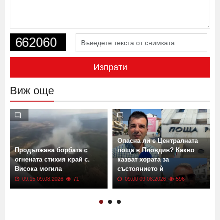
Изпрати
Виж още
Опасна ли е Централната
Продължава борбата с
поща в Пловдив? Какво
огнената стихия край с.
казват хората за
Висока могила
състоянието ѝ
09:15 09.08.2026
71
09:00 09.08.2026
596