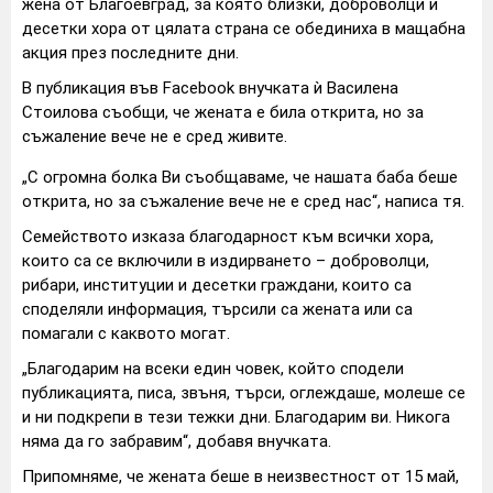
жена от Благоевград, за която близки, доброволци и
десетки хора от цялата страна се обединиха в мащабна
акция през последните дни.
В публикация във Facebook внучката ѝ Василена
Стоилова съобщи, че жената е била открита, но за
съжаление вече не е сред живите.
„С огромна болка Ви съобщаваме, че нашата баба беше
открита, но за съжаление вече не е сред нас“, написа тя.
Семейството изказа благодарност към всички хора,
които са се включили в издирването – доброволци,
рибари, институции и десетки граждани, които са
споделяли информация, търсили са жената или са
помагали с каквото могат.
„Благодарим на всеки един човек, който сподели
публикацията, писа, звъня, търси, оглеждаше, молеше се
и ни подкрепи в тези тежки дни. Благодарим ви. Никога
няма да го забравим“, добавя внучката.
Припомняме, че жената беше в неизвестност от 15 май,