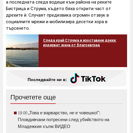
а последната следа водеше към района на реките
Бистрица и Струма, където бяха открити част от
дрехите ѝ. Случаят предизвика огромен отзвук в
социалните мрежи и мобилизира десетки хора в
търсенето.
Следа край Струма и изоставени дрехи:
издирват жена от Благоевград
Последвайте ни в:
Прочетете още
„Това е варварство, не е човешко!":
19:00
Пловдивчани потресени след убийството на
Младежкия хълм ВИДЕО