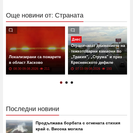
Още новини от: Страната
Днес
Ограничават движението на
тежкотоварни камиони по
Локализирани са пожарите
„Тракия", „Струма" и през
в област Хасково
Кресненското дефиле
08:30 09.08.2026
211
07:15 09.08.2026
193
Последни новини
Продължава борбата с огнената стихия
край с. Висока могила