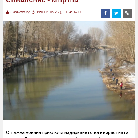
GlasNews.bg
19:00 19.05.26
0
6717
С тъжна новина приключи издирването на възрастната