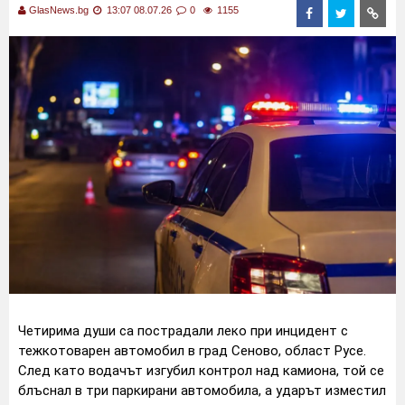
GlasNews.bg
13:07 08.07.26
0
1155
Четирима души са пострадали леко при инцидент с
тежкотоварен автомобил в град Сеново, област Русе.
След като водачът изгубил контрол над камиона, той се
блъснал в три паркирани автомобила, а ударът изместил