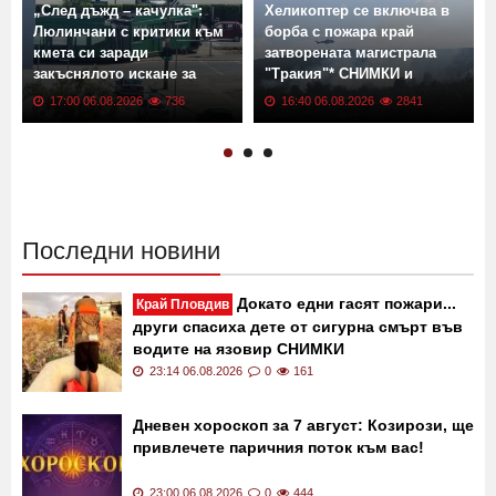
„След дъжд – качулка":
Хеликоптер се включва в
Люлинчани с критики към
борба с пожара край
кмета си заради
затворената магистрала
закъснялото искане за
"Тракия"* СНИМКИ и
ремонт
ВИДЕО
17:00 06.08.2026
736
16:40 06.08.2026
2841
Последни новини
Докато едни гасят пожари...
Край Пловдив
други спасиха дете от сигурна смърт във
водите на язовир СНИМКИ
23:14 06.08.2026
0
161
Дневен хороскоп за 7 август: Козирози, ще
привлечете паричния поток към вас!
23:00 06.08.2026
0
444