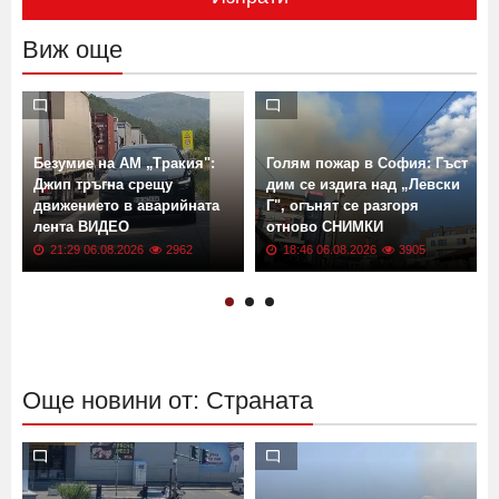
Виж още
Безумие на АМ „Тракия":
Голям пожар в София: Гъст
Джип тръгна срещу
дим се издига над „Левски
движението в аварийната
Г", огънят се разгоря
лента ВИДЕО
отново СНИМКИ
21:29 06.08.2026
2962
18:46 06.08.2026
3905
Още новини от: Страната