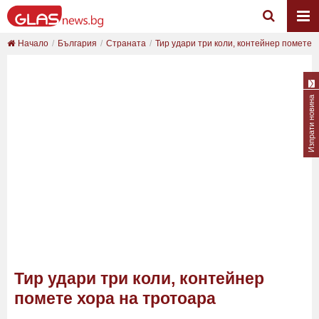
Начало
България
Страната
Тир удари три коли, контейнер помете хо
Изпрати новина
Тир удари три коли, контейнер
помете хора на тротоара