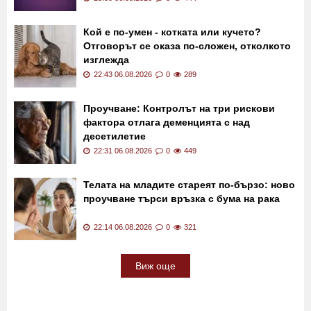
Кой е по-умен - котката или кучето?
Отговорът се оказа по-сложен, отколкото
изглежда
22:43 06.08.2026
0
289
Проучване: Контролът на три рискови
фактора отлага деменцията с над
десетилетие
22:31 06.08.2026
0
449
Телата на младите стареят по-бързо: ново
проучване търси връзка с бума на рака
22:14 06.08.2026
0
321
Виж още