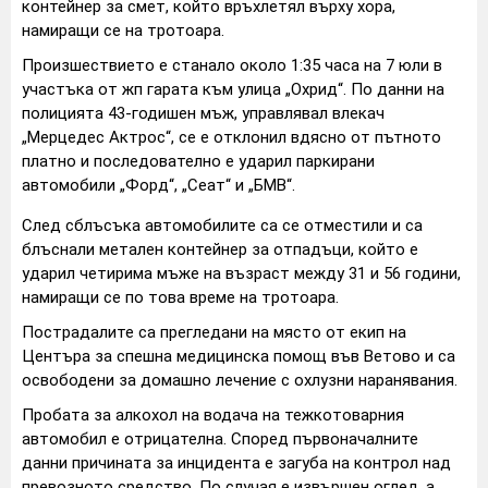
контейнер за смет, който връхлетял върху хора,
намиращи се на тротоара.
Произшествието е станало около 1:35 часа на 7 юли в
участъка от жп гарата към улица „Охрид“. По данни на
полицията 43-годишен мъж, управлявал влекач
„Мерцедес Актрос“, се е отклонил вдясно от пътното
платно и последователно е ударил паркирани
автомобили „Форд“, „Сеат“ и „БМВ“.
След сблъсъка автомобилите са се отместили и са
блъснали метален контейнер за отпадъци, който е
ударил четирима мъже на възраст между 31 и 56 години,
намиращи се по това време на тротоара.
Пострадалите са прегледани на място от екип на
Центъра за спешна медицинска помощ във Ветово и са
освободени за домашно лечение с охлузни наранявания.
Пробата за алкохол на водача на тежкотоварния
автомобил е отрицателна. Според първоначалните
данни причината за инцидента е загуба на контрол над
превозното средство. По случая е извършен оглед, а