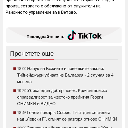
произшествието е обслужено от служители на
Районното управление във Ветово.
Последвайте ни в:
Прочетете още
Напук на Божиите и човешките закони:
18:00
Тийнейджъри убиват из България - 2 случая за 4
месеца
Убиха един добър човек: Кричим поиска
19:29
справедливост за жестоко пребития Георги
СНИМКИ и ВИДЕО
Голям пожар в София: Гъст дим се издига
18:46
над „Левски Г", огънят се разгоря отново СНИМКИ
Заплахи и обиди след отказ за пари: Жени